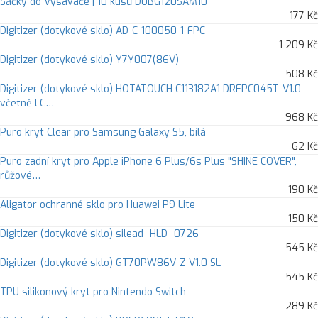
Sáčky do Vysavače | 10 kusů DUBG120SAM10
177 Kč
Digitizer (dotykové sklo) AD-C-100050-1-FPC
1 209 Kč
Digitizer (dotykové sklo) Y7Y007(86V)
508 Kč
Digitizer (dotykové sklo) HOTATOUCH C113182A1 DRFPC045T-V1.0
včetně LC…
968 Kč
Puro kryt Clear pro Samsung Galaxy S5, bílá
62 Kč
Puro zadní kryt pro Apple iPhone 6 Plus/6s Plus "SHINE COVER",
růžové…
190 Kč
Aligator ochranné sklo pro Huawei P9 Lite
150 Kč
Digitizer (dotykové sklo) silead_HLD_0726
545 Kč
Digitizer (dotykové sklo) GT70PW86V-Z V1.0 SL
545 Kč
TPU silikonový kryt pro Nintendo Switch
289 Kč