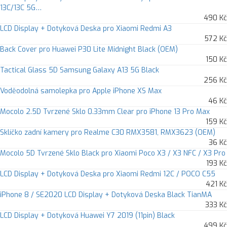
13C/13C 5G…
490 Kč
LCD Display + Dotyková Deska pro Xiaomi Redmi A3
572 Kč
Back Cover pro Huawei P30 Lite Midnight Black (OEM)
150 Kč
Tactical Glass 5D Samsung Galaxy A13 5G Black
256 Kč
Voděodolná samolepka pro Apple iPhone XS Max
46 Kč
Mocolo 2.5D Tvrzené Sklo 0.33mm Clear pro iPhone 13 Pro Max
159 Kč
Sklíčko zadní kamery pro Realme C30 RMX3581, RMX3623 (OEM)
36 Kč
Mocolo 5D Tvrzené Sklo Black pro Xiaomi Poco X3 / X3 NFC / X3 Pro
193 Kč
LCD Display + Dotyková Deska pro Xiaomi Redmi 12C / POCO C55
421 Kč
iPhone 8 / SE2020 LCD Display + Dotyková Deska Black TianMA
333 Kč
LCD Display + Dotyková Huawei Y7 2019 (11pin) Black
499 Kč