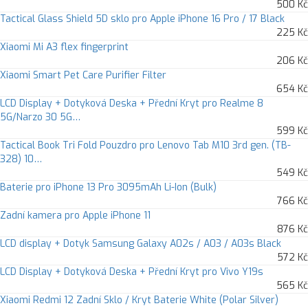
500 Kč
Tactical Glass Shield 5D sklo pro Apple iPhone 16 Pro / 17 Black
225 Kč
Xiaomi Mi A3 flex fingerprint
206 Kč
Xiaomi Smart Pet Care Purifier Filter
654 Kč
LCD Display + Dotyková Deska + Přední Kryt pro Realme 8
5G/Narzo 30 5G…
599 Kč
Tactical Book Tri Fold Pouzdro pro Lenovo Tab M10 3rd gen. (TB-
328) 10…
549 Kč
Baterie pro iPhone 13 Pro 3095mAh Li-Ion (Bulk)
766 Kč
Zadní kamera pro Apple iPhone 11
876 Kč
LCD display + Dotyk Samsung Galaxy A02s / A03 / A03s Black
572 Kč
LCD Display + Dotyková Deska + Přední Kryt pro Vivo Y19s
565 Kč
Xiaomi Redmi 12 Zadní Sklo / Kryt Baterie White (Polar Silver)