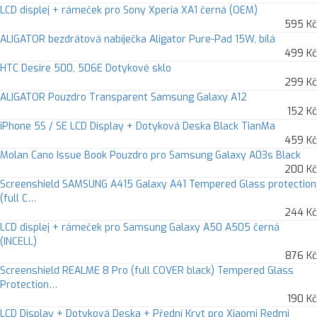
LCD displej + rámeček pro Sony Xperia XA1 černá (OEM)
595 Kč
ALIGATOR bezdrátová nabíječka Aligator Pure-Pad 15W, bílá
499 Kč
HTC Desire 500, 506E Dotykové sklo
299 Kč
ALIGATOR Pouzdro Transparent Samsung Galaxy A12
152 Kč
iPhone 5S / SE LCD Display + Dotyková Deska Black TianMa
459 Kč
Molan Cano Issue Book Pouzdro pro Samsung Galaxy A03s Black
200 Kč
Screenshield SAMSUNG A415 Galaxy A41 Tempered Glass protection
(full C…
244 Kč
LCD displej + rámeček pro Samsung Galaxy A50 A505 černá
(INCELL)
876 Kč
Screenshield REALME 8 Pro (full COVER black) Tempered Glass
Protection…
190 Kč
LCD Display + Dotyková Deska + Přední Kryt pro Xiaomi Redmi