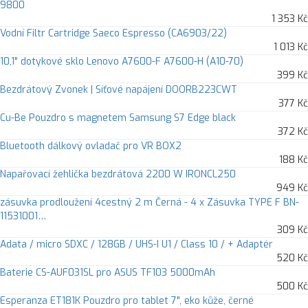
9800
1 353 Kč
Vodní Filtr Cartridge Saeco Espresso (CA6903/22)
1 013 Kč
10,1" dotykové sklo Lenovo A7600-F A7600-H (A10-70)
399 Kč
Bezdrátový Zvonek | Síťové napájení DOORB223CWT
377 Kč
Cu-Be Pouzdro s magnetem Samsung S7 Edge black
372 Kč
Bluetooth dálkový ovladač pro VR BOX2
188 Kč
Napařovací žehlička bezdrátová 2200 W IRONCL250
949 Kč
zásuvka prodloužení 4cestný 2 m Černá - 4 x Zásuvka TYPE F BN-
11531001…
309 Kč
Adata / micro SDXC / 128GB / UHS-I U1 / Class 10 / + Adaptér
520 Kč
Baterie CS-AUF031SL pro ASUS TF103 5000mAh
500 Kč
Esperanza ET181K Pouzdro pro tablet 7", eko kůže, černé