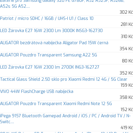
Baterie pro Samsung Galaxy S20 FE G780F, A52 A525F, A526B,
A52s 5G A52…
302 Kč
Patriot / micro SDHC / 16GB / UHS-I U1 / Class 10
281 Kč
LED Žárovka E27 16W 2300 Lm 3000K INSG3-162730
310 Kč
ALIGATOR bezdrátová nabíječka Aligator Pad 15W černá
354 Kč
ALIGATOR Pouzdro Transparent Samsung A22 5G
80 Kč
LED Žárovka E27 16W 2300 lm 2700K ING3-162727
352 Kč
Tactical Glass Shield 2.5D sklo pro Xiaomi Redmi 12 4G / 5G Clear
159 Kč
VIVO 44W FlashCharge USB nabíječka
358 Kč
ALIGATOR Pouzdro Transparent Xiaomi Redmi Note 12 5G
152 Kč
iPega 9157 Bluetooth Gamepad Android / iOS / PC / Android TV / N-
Switc…
419 Kč