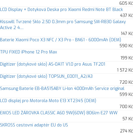
605 Kč
LCD Display + Dotyková Deska pro Xiaomi Redmi Note 8T Black
437 Kč
Kisswill Tvrzené Sklo 2.5D 0.3mm pro Samsung SM-R830 Galaxy
Active 2 4…
147 Kč
Baterie Xiaomi Poco X3 NFC / X3 Pro - BN61 - 6000mAh (OEM)
590 Kč
TPU FIXED iPhone 12 Pro Max
199 Kč
Digitizer (dotykové sklo) AS-0A1T V1.0 pro Asus TF201
1 572 Kč
Digitizer (dotykové sklo) TOPSUN_E0011_A2/A3
720 Kč
Samsung Baterie EB-BA515ABY Li-Ion 4000mAh Service original
599 Kč
LCD displej pro Motorola Moto E13 XT2345 (OEM)
700 Kč
EMOS LED ŽÁROVKA CLASSIC A60 9W(60W) 806lm E27 WW
57 Kč
SKROSS cestovní adaptér EU do US
274 Kč