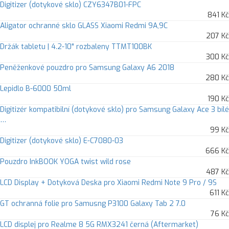
Digitizer (dotykové sklo) CZY6347B01-FPC
841 Kč
Aligator ochranné sklo GLASS Xiaomi Redmi 9A,9C
207 Kč
Držák tabletu | 4.2-10" rozbaleny TTMT100BK
300 Kč
Peněženkové pouzdro pro Samsung Galaxy A6 2018
280 Kč
Lepidlo B-6000 50ml
190 Kč
Digitizér kompatibilní (dotykové sklo) pro Samsung Galaxy Ace 3 bílé
…
99 Kč
Digitizer (dotykové sklo) E-C7080-03
666 Kč
Pouzdro InkBOOK YOGA twist wild rose
487 Kč
LCD Display + Dotyková Deska pro Xiaomi Redmi Note 9 Pro / 9S
611 Kč
GT ochranná folie pro Samusng P3100 Galaxy Tab 2 7.0
76 Kč
LCD displej pro Realme 8 5G RMX3241 černá (Aftermarket)