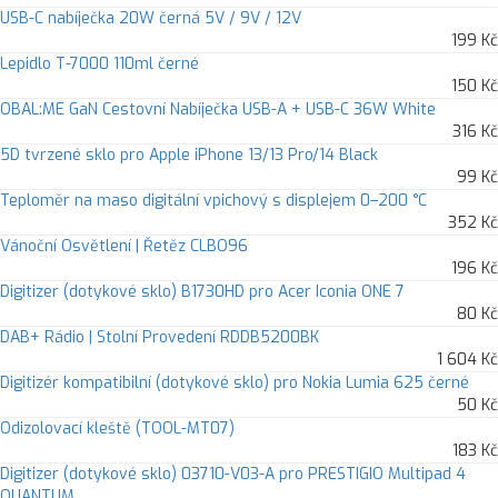
USB-C nabíječka 20W černá 5V / 9V / 12V
199 Kč
Lepidlo T-7000 110ml černé
150 Kč
OBAL:ME GaN Cestovní Nabíječka USB-A + USB-C 36W White
316 Kč
5D tvrzené sklo pro Apple iPhone 13/13 Pro/14 Black
99 Kč
Teploměr na maso digitální vpichový s displejem 0–200 °C
352 Kč
Vánoční Osvětlení | Řetěz CLBO96
196 Kč
Digitizer (dotykové sklo) B1730HD pro Acer Iconia ONE 7
80 Kč
DAB+ Rádio | Stolní Provedení RDDB5200BK
1 604 Kč
Digitizér kompatibilní (dotykové sklo) pro Nokia Lumia 625 černé
50 Kč
Odizolovací kleště (TOOL-MT07)
183 Kč
Digitizer (dotykové sklo) 03710-V03-A pro PRESTIGIO Multipad 4
QUANTUM…