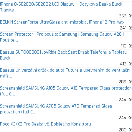
iPhone 8/SE2020/SE2022 LCD Display + Dotyková Deska Black
TianMa
363 Kč
BELKIN ScreenForce UltraGlass anti-microbial iPhone 12 Pro Max
241 Kč
Screen Protector | Pro použití: Samsung | Samsung Galaxy A20 |
Použite…
116 Kč
Baseus SUTQ000001 JoyRide Back Seat Držák Telefonu a Tabletu
Black
413 Kč
Baseus Univerzální držák do auta Future s upevněním do ventilační
mříž…
289 Kč
Screenshield SAMSUNG A105 Galaxy A10 Tempered Glass protection
(full C…
244 Kč
Screenshield SAMSUNG A705 Galaxy A70 Tempered Glass
protection (full C…
244 Kč
Poco X3/X3 Pro Deska vč. Dobíjecího Konektoru
286 Kč