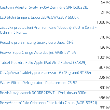
54 Kč
Cestovní Adaptér Svět-na-USA Zemněný SKR1500221E
211 Kč
LED Stolní lampa s lupou LED/6,5W/230V 6500K
1 008 Kč
zásuvka prodloužení Premium-Line 10cestný 3.00 m Černá -
Ochranný Kont…
710 Kč
Pouzdro pro Samsung Galaxy Core Duos, ČIRÉ
136 Kč
Huawei SuperCharge Auto dobíječ AP38 5V4.5A
1 001 Kč
Tablet Pouzdro Folio Apple iPad Air 2 Fialová (SA829)
307 Kč
Odvápňovací tablety pro espresso - 6x 18 gramů 311864
228 Kč
Water Filter | Refrigerator | Replacement CS-52
810 Kč
Bezdrátový zvonek DOORB212WT - IP44, dosah 300m
496 Kč
Bezpečnostní Sklo Ochranná Fólie Nokia 7 plus (MOB-50521)
331 Kč