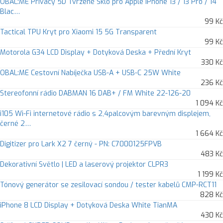
OBAL:ME Privacy 5D Tvrzené Sklo pro Apple iPhone 13 / 13 Pro / 14
Blac…
99 Kč
Tactical TPU Kryt pro Xiaomi 15 5G Transparent
99 Kč
Motorola G34 LCD Display + Dotyková Deska + Přední Kryt
330 Kč
OBAL:ME Cestovní Nabíječka USB-A + USB-C 25W White
236 Kč
Stereofonní rádio DABMAN 16 DAB+ / FM White 22-126-20
1 094 Kč
i105 Wi-Fi internetové rádio s 2,4palcovým barevným displejem,
černé 2…
1 664 Kč
Digitizer pro Lark X2 7 černý - PN: C7000125FPVB
483 Kč
Dekorativní Světlo | LED a laserový projektor CLPR3
1 199 Kč
Tónový generátor se zesilovací sondou / tester kabelů CMP-RCT11
828 Kč
iPhone 8 LCD Display + Dotyková Deska White TianMA
430 Kč