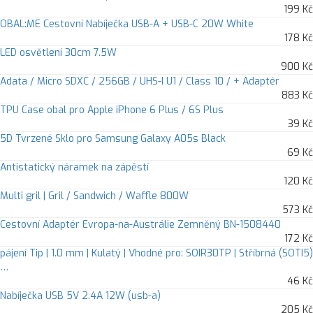
199 Kč
OBAL:ME Cestovní Nabíječka USB-A + USB-C 20W White
178 Kč
LED osvětlení 30cm 7.5W
900 Kč
Adata / Micro SDXC / 256GB / UHS-I U1 / Class 10 / + Adaptér
883 Kč
TPU Case obal pro Apple iPhone 6 Plus / 6S Plus
39 Kč
5D Tvrzené Sklo pro Samsung Galaxy A05s Black
69 Kč
Antistatický náramek na zápěstí
120 Kč
Multi gril | Gril / Sandwich / Waffle 800W
573 Kč
Cestovní Adaptér Evropa-na-Austrálie Zemněný BN-1508440
172 Kč
pájení Tip | 1.0 mm | Kulatý | Vhodné pro: SOIR30TP | Stříbrná (SOTI5)
…
46 Kč
Nabíječka USB 5V 2.4A 12W (usb-a)
205 Kč