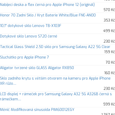
Nabíjecí deska a flex černá pro Apple iPhone 12 (originál)
570 Kč
Honor 70 Zadní Sklo / Kryt Baterie White/Blue FNE-AN00
353 Kč
10,1" dotykové sklo Lenovo TB-X103F
499 Kč
Dotykové sklo Lenovo S720 černé
230 Kč
Tactical Glass Shield 2.5D sklo pro Samsung Galaxy A22 5G Clear
159 Kč
Sluchátko pro Apple iPhone 7
70 Kč
Aligator tvrzené sklo GLASS Aligator RX850
160 Kč
Sklo zadního krytu s větším otvorem na kameru pro Apple iPhone
XR růžo…
230 Kč
LCD displej + rámeček pro Samsung Galaxy A32 5G A326B černá s
rámečkem…
599 Kč
Měnič Modifikovaná sinusoida PIM60012EGY
1 767 Kč