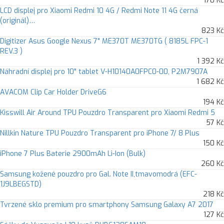
170 Kč
LCD displej pro Xiaomi Redmi 10 4G / Redmi Note 11 4G černá
(originál)…
823 Kč
Digitizer Asus Google Nexus 7" ME370T ME370TG ( 8185L FPC-1
REV.3 )
1 392 Kč
Náhradní displej pro 10" tablet V-H10140A0FPC0-00, P2M7907A
1 682 Kč
AVACOM Clip Car Holder DriveG6
194 Kč
Kisswill Air Around TPU Pouzdro Transparent pro Xiaomi Redmi 5
57 Kč
Nillkin Nature TPU Pouzdro Transparent pro iPhone 7/ 8 Plus
150 Kč
iPhone 7 Plus Baterie 2900mAh Li-Ion (Bulk)
260 Kč
Samsung kožené pouzdro pro Gal. Note II,tmavomodrá (EFC-
1J9LBEGSTD)
218 Kč
Tvrzené sklo premium pro smartphony Samsung Galaxy A7 2017
127 Kč