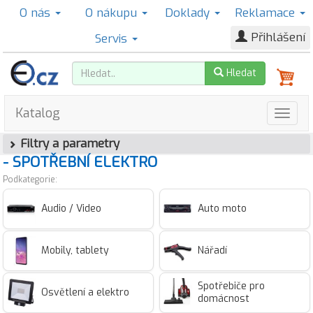
O nás
O nákupu
Doklady
Reklamace
Přihlášení
Servis
Hledat
Katalog
Filtry a parametry
- SPOTŘEBNÍ ELEKTRO
Podkategorie:
Audio / Video
Auto moto
Mobily, tablety
Nářadí
Spotřebiče pro
Osvětlení a elektro
domácnost