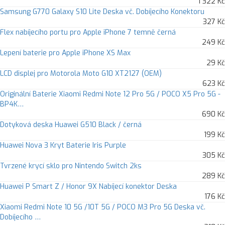
1 322 Kč
Samsung G770 Galaxy S10 Lite Deska vč. Dobíjecího Konektoru
327 Kč
Flex nabíjecího portu pro Apple iPhone 7 temně černá
249 Kč
Lepení baterie pro Apple iPhone XS Max
29 Kč
LCD displej pro Motorola Moto G10 XT2127 (OEM)
623 Kč
Originální Baterie Xiaomi Redmi Note 12 Pro 5G / POCO X5 Pro 5G -
BP4K…
690 Kč
Dotyková deska Huawei G510 Black / černá
199 Kč
Huawei Nova 3 Kryt Baterie Iris Purple
305 Kč
Tvrzené krycí sklo pro Nintendo Switch 2ks
289 Kč
Huawei P Smart Z / Honor 9X Nabíjecí konektor Deska
176 Kč
Xiaomi Redmi Note 10 5G /10T 5G / POCO M3 Pro 5G Deska vč.
Dobíjecího …