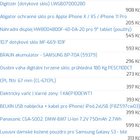
Digitizér (dotykové sklo) LWGB07000280
908 Kč
Aligator ochranné sklo pro Apple iPhone X / XS / iPhone 11 Pro
205 Kč
Náhradní displej HW8004800F-4D-DA-20 pro 9" tablet (použitý)
545 Kč
10.1" dotykové sklo MF-669-101F
593 Kč
BRAUN akumulátor - SAMSUNG BP-70A (59379)
296 Kč
Osobní váha digitální tvrzené sklo, průhledná 180 Kg PESC110DCT
273 Kč
CPL filtr 67 mm (CL-67CPL)
397 Kč
Elektrický vařič | Varné zóny: 1 KAEP100EWT1
393 Kč
BELKIN USB nabíječka + kabel pro iPhone/ iPod,2xUSB (F8Z597cw03)
399 Kč
Panasonic CGA-S002, DMW-BM7 Li-Ion 7.2V 750mAh 2.7Wh
599 Kč
Luxusní dámské kožené pouzdro pro Samsung Galaxy S3 - bílé
313 Kč