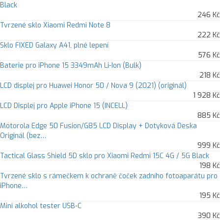
Black
246 Kč
Tvrzené sklo Xiaomi Redmi Note 8
222 Kč
Sklo FIXED Galaxy A41, plné lepení
576 Kč
Baterie pro iPhone 15 3349mAh Li-Ion (Bulk)
218 Kč
LCD displej pro Huawei Honor 50 / Nova 9 (2021) (originál)
1 928 Kč
LCD Displej pro Apple iPhone 15 (INCELL)
885 Kč
Motorola Edge 50 Fusion/G85 LCD Display + Dotyková Deska
Originál (bez…
999 Kč
Tactical Glass Shield 5D sklo pro Xiaomi Redmi 15C 4G / 5G Black
198 Kč
Tvrzené sklo s rámečkem k ochraně čoček zadního fotoaparátu pro
iPhone…
195 Kč
Mini alkohol tester USB-C
390 Kč