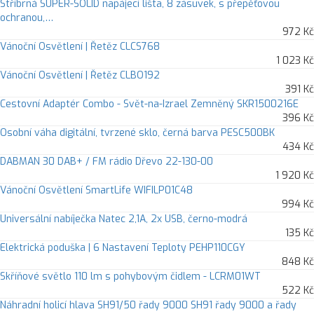
Stříbrná SUPER-SOLID napájecí lišta, 8 zásuvek, s přepěťovou
ochranou,…
972 Kč
Vánoční Osvětlení | Řetěz CLCS768
1 023 Kč
Vánoční Osvětlení | Řetěz CLBO192
391 Kč
Cestovní Adaptér Combo - Svět-na-Izrael Zemněný SKR1500216E
396 Kč
Osobní váha digitální, tvrzené sklo, černá barva PESC500BK
434 Kč
DABMAN 30 DAB+ / FM rádio Dřevo 22-130-00
1 920 Kč
Vánoční Osvětlení SmartLife WIFILP01C48
994 Kč
Universální nabíječka Natec 2,1A, 2x USB, černo-modrá
135 Kč
Elektrická poduška | 6 Nastavení Teploty PEHP110CGY
848 Kč
Skříňové světlo 110 lm s pohybovým čidlem - LCRM01WT
522 Kč
Náhradní holicí hlava SH91/50 řady 9000 SH91 řady 9000 a řady