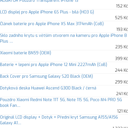
ALIGATOR Pouzdro Transparent IPhone 13
152 Kč
LCD displej pro Apple iPhone 6S Plus - bílá (HO3 G)
525 Kč
Článek baterie pro Apple iPhone XS Max 3174mAh (CoB)
193 Kč
Sklo zadního krytu s větším otvorem na kameru pro Apple iPhone 8
Plus …
235 Kč
Xiaomi baterie BN59 (OEM)
399 Kč
Baterie + lepení pro Apple iPhone 12 Mini 2227mAh (CoB)
244 Kč
Back Cover pro Samsung Galaxy S20 Black (OEM)
299 Kč
Dotyková deska Huawei Ascend G300 Black / černá
241 Kč
Pouzdro Xiaomi Redmi Note 11T 5G, Note 11S 5G, Poco M4 PRO 5G
book Fan…
121 Kč
Originál LCD display + Dotyk + Přední kryt Samsung A155/A156
Galaxy A1…