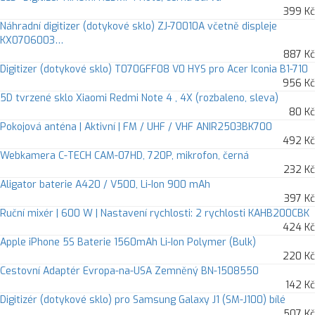
399 Kč
Náhradní digitizer (dotykové sklo) ZJ-70010A včetně displeje
KX0706003…
887 Kč
Digitizer (dotykové sklo) T070GFF08 V0 HYS pro Acer Iconia B1-710
956 Kč
5D tvrzené sklo Xiaomi Redmi Note 4 , 4X (rozbaleno, sleva)
80 Kč
Pokojová anténa | Aktivní | FM / UHF / VHF ANIR2503BK700
492 Kč
Webkamera C-TECH CAM-07HD, 720P, mikrofon, černá
232 Kč
Aligator baterie A420 / V500, Li-Ion 900 mAh
397 Kč
Ruční mixér | 600 W | Nastavení rychlosti: 2 rychlosti KAHB200CBK
424 Kč
Apple iPhone 5S Baterie 1560mAh Li-Ion Polymer (Bulk)
220 Kč
Cestovní Adaptér Evropa-na-USA Zemněný BN-1508550
142 Kč
Digitizér (dotykové sklo) pro Samsung Galaxy J1 (SM-J100) bílé
507 Kč