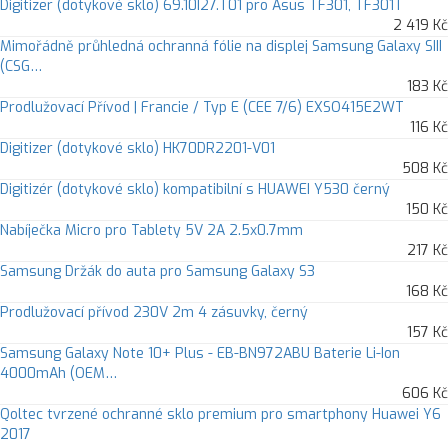
Digitizer (dotykové sklo) 69.10I27.T01 pro Asus TF301, TF301T
2 419 Kč
Mimořádně průhledná ochranná fólie na displej Samsung Galaxy SIII
(CSG…
183 Kč
Prodlužovací Přívod | Francie / Typ E (CEE 7/6) EXSO415E2WT
116 Kč
Digitizer (dotykové sklo) HK70DR2201-V01
508 Kč
Digitizér (dotykové sklo) kompatibilní s HUAWEI Y530 černý
150 Kč
Nabíječka Micro pro Tablety 5V 2A 2.5x0.7mm
217 Kč
Samsung Držák do auta pro Samsung Galaxy S3
168 Kč
Prodlužovací přívod 230V 2m 4 zásuvky, černý
157 Kč
Samsung Galaxy Note 10+ Plus - EB-BN972ABU Baterie Li-Ion
4000mAh (OEM…
606 Kč
Qoltec tvrzené ochranné sklo premium pro smartphony Huawei Y6
2017