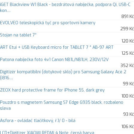
iGET Blackview W1 Black - bezdrátová nabíječka, podpora Qi, USB-C
kon…
891 Kč
EVOLVEO teleskopická tyč pro sportovní kamery
299 Kč
Stojan na tablet 7“
120 Kč
ART Etui + USB Keyboard micro for TABLET 7 " AB-97 ART
125 Kč
Patona nabíječka foto 4v1 Canon NB1L/NB1LH, 230V/12V
352 Kč
Digitizér kompatibilní (dotykové sklo) pro Samsung Galaxy Ace 2
(i816…
99 Kč
ZEOX hard protective frame for iPhone 5S, dark grey
100 Kč
Pouzdro s magnetem Samsung S7 Edge G935 black, rozbaleno
sleva
93 Kč
Asfora - ovládač tlačítkový, ř.1/ 0 - bílá
106 Kč
LCD+Digitizer XIAOMI REDMI 4 Note, černá barva