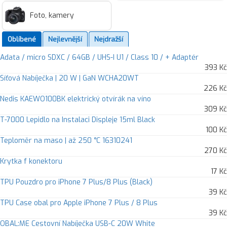
Foto, kamery
Oblíbené
Nejlevnější
Nejdražší
Adata / micro SDXC / 64GB / UHS-I U1 / Class 10 / + Adaptér
393 Kč
Síťová Nabíječka | 20 W | GaN WCHA20WT
226 Kč
Nedis KAEWO100BK elektrický otvírák na víno
309 Kč
T-7000 Lepidlo na Instalaci Displeje 15ml Black
100 Kč
Teploměr na maso | až 250 °C 16310241
270 Kč
Krytka f konektoru
17 Kč
TPU Pouzdro pro iPhone 7 Plus/8 Plus (Black)
39 Kč
TPU Case obal pro Apple iPhone 7 Plus / 8 Plus
39 Kč
OBAL:ME Cestovní Nabíječka USB-C 20W White