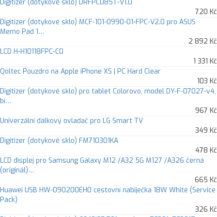
Digitizer (dotykové sklo) DRFPC085T-V1.0
720 Kč
Digitizer (dotykové sklo) MCF-101-0990-01-FPC-V2.0 pro ASUS
Memo Pad 1…
2 892 Kč
LCD H-H10118FPC-C0
1 331 Kč
Qoltec Pouzdro na Apple iPhone XS | PC Hard Clear
103 Kč
Digitizer (dotykové sklo) pro tablet Colorovo, model DY-F-07027-v4,
bí…
967 Kč
Univerzální dálkový ovladač pro LG Smart TV
349 Kč
Digitizer (dotykové sklo) FM710301KA
478 Kč
LCD displej pro Samsung Galaxy M12 /A32 5G M127 /A326 černá
(originál)…
665 Kč
Huawei USB HW-090200EH0 cestovní nabíječka 18W White (Service
Pack)
326 Kč