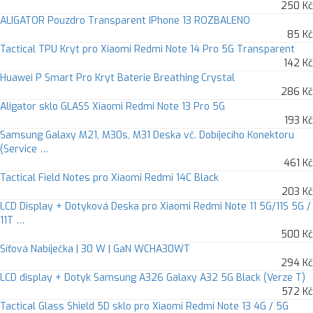
250 Kč
ALIGATOR Pouzdro Transparent IPhone 13 ROZBALENO
85 Kč
Tactical TPU Kryt pro Xiaomi Redmi Note 14 Pro 5G Transparent
142 Kč
Huawei P Smart Pro Kryt Baterie Breathing Crystal
286 Kč
Aligator sklo GLASS Xiaomi Redmi Note 13 Pro 5G
193 Kč
Samsung Galaxy M21, M30s, M31 Deska vč. Dobíjecího Konektoru
(Service …
461 Kč
Tactical Field Notes pro Xiaomi Redmi 14C Black
203 Kč
LCD Display + Dotyková Deska pro Xiaomi Redmi Note 11 5G/11S 5G /
11T …
500 Kč
Síťová Nabíječka | 30 W | GaN WCHA30WT
294 Kč
LCD display + Dotyk Samsung A326 Galaxy A32 5G Black (Verze T)
572 Kč
Tactical Glass Shield 5D sklo pro Xiaomi Redmi Note 13 4G / 5G