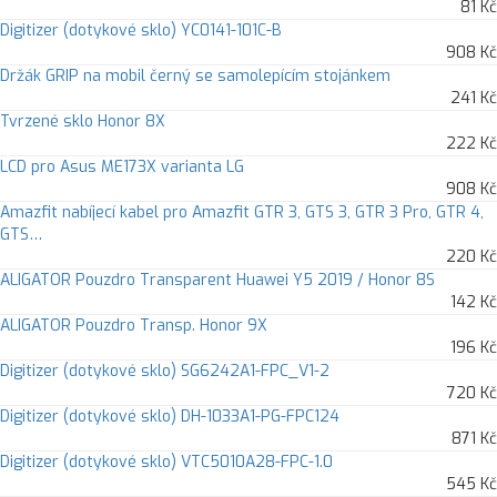
81 Kč
Digitizer (dotykové sklo) YC0141-101C-B
908 Kč
Držák GRIP na mobil černý se samolepícím stojánkem
241 Kč
Tvrzené sklo Honor 8X
222 Kč
LCD pro Asus ME173X varianta LG
908 Kč
Amazfit nabíjecí kabel pro Amazfit GTR 3, GTS 3, GTR 3 Pro, GTR 4,
GTS…
220 Kč
ALIGATOR Pouzdro Transparent Huawei Y5 2019 / Honor 8S
142 Kč
ALIGATOR Pouzdro Transp. Honor 9X
196 Kč
Digitizer (dotykové sklo) SG6242A1-FPC_V1-2
720 Kč
Digitizer (dotykové sklo) DH-1033A1-PG-FPC124
871 Kč
Digitizer (dotykové sklo) VTC5010A28-FPC-1.0
545 Kč