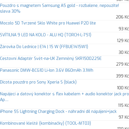
Pouzdro s magnetem Samsung A5 gold - rozbalene, nepouzite!
sleva 30%
206 Kč
Mocolo 5D Tvrzené Sklo White pro Huawei P20 lite
93 Kč
SVÍTILNA 9 LED NA KOLO - ALU HQ (TORCH-L-751)
129 Kč
Žárovka Do Lednice | E14 | 15 W (FFBUE1415W1)
30 Kč
Cestovní Adaptér Svět-na-UK Zemněný SKR1500225E
279 Kč
Panasonic DMW-BCG10 Li-Ion 3.6V 860mAh 3.1Wh
399 Kč
Dicota pouzdro pro Sony Xperia S (black)
100 Kč
Napájecí a datový konektor s flex kabelem + audio konektor jack pro
Ap…
115 Kč
iPhone 5S Lightning Charging Dock - náhradní díl nápájení+jack
97 Kč
Kombinované kleště (kombinačky) (TOOL-MT03)