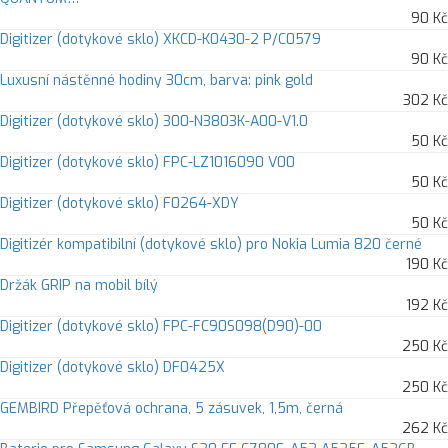
90 Kč
Digitizer (dotykové sklo) XKCD-K0430-2 P/C0579
90 Kč
Luxusní nástěnné hodiny 30cm, barva: pink gold
302 Kč
Digitizer (dotykové sklo) 300-N3803K-A00-V1.0
50 Kč
Digitizer (dotykové sklo) FPC-LZ1016090 V00
50 Kč
Digitizer (dotykové sklo) F0264-XDY
50 Kč
Digitizér kompatibilní (dotykové sklo) pro Nokia Lumia 820 černé
190 Kč
Držák GRIP na mobil bílý
192 Kč
Digitizer (dotykové sklo) FPC-FC90S098(D90)-00
250 Kč
Digitizer (dotykové sklo) DF0425X
250 Kč
GEMBIRD Přepěťová ochrana, 5 zásuvek, 1,5m, černá
262 Kč