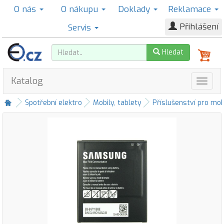
O nás
O nákupu
Doklady
Reklamace
Přihlášení
Servis
Hledat
Katalog
Spotřební elektro
Mobily, tablety
Příslušenství pro mob