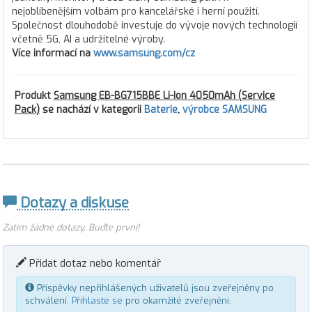
nejoblíbenějším volbám pro kancelářské i herní použití.
Společnost dlouhodobě investuje do vývoje nových technologií
včetně 5G, AI a udržitelné výroby.
Více informací na
www.samsung.com/cz
Produkt
Samsung EB-BG715BBE Li-Ion 4050mAh (Service
Pack)
se nachází v kategorii
Baterie
,
výrobce SAMSUNG
Dotazy a diskuse
Zatím žádné dotazy. Buďte první!
Přidat dotaz nebo komentář
Příspěvky nepřihlášených uživatelů jsou zveřejněny po
schválení.
Přihlaste se
pro okamžité zveřejnění.