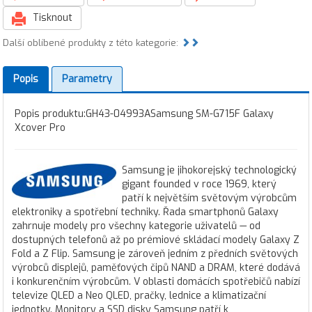
Tisknout
Další oblíbené produkty z této kategorie:
Popis
Parametry
Popis produktu:GH43-04993ASamsung SM-G715F Galaxy
Xcover Pro
Samsung je jihokorejský technologický
gigant founded v roce 1969, který
patří k největším světovým výrobcům
elektroniky a spotřební techniky. Řada smartphonů Galaxy
zahrnuje modely pro všechny kategorie uživatelů — od
dostupných telefonů až po prémiové skládací modely Galaxy Z
Fold a Z Flip. Samsung je zároveň jedním z předních světových
výrobců displejů, paměťových čipů NAND a DRAM, které dodává
i konkurenčním výrobcům. V oblasti domácích spotřebičů nabízí
televize QLED a Neo QLED, pračky, lednice a klimatizační
jednotky. Monitory a SSD disky Samsung patří k