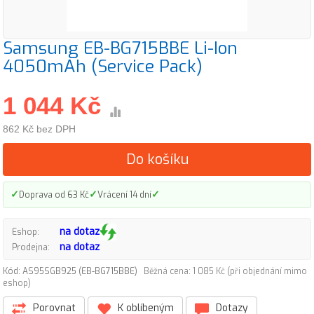
Samsung EB-BG715BBE Li-Ion
4050mAh (Service Pack)
1 044 Kč
862 Kč bez DPH
Do košíku
✓
✓
✓
Doprava od 63 Kč
Vrácení 14 dní
na dotaz
Eshop:
na dotaz
Prodejna:
Kód: AS95SGB925 (EB-BG715BBE)
Běžná cena: 1 085 Kč (při objednání mimo
eshop)
Porovnat
K oblíbeným
Dotazy