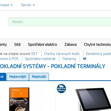
amace
Servis
enty
Sítě
Spotřební elektro
Zábava
Chytré technolo
e na stejné úrovni:
EET
Čtečky čárových kódů
Detektory padě
enství k POS
Spotřební materiál
Tiskárny
OKLADNÍ SYSTÉMY - POKLADNÍ TERMINÁLY
né
Nejlevnější
Nejdražší