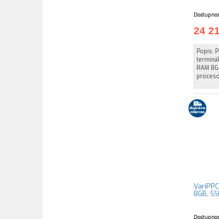
Dostupnos
24 2
Popis: P
terminá
RAM 8GB
procesor
VariPPC
8GB, SS
Dostupnos