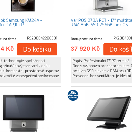
sek Samsung KM24A -
VariPOS 270A PCT - 17" multito
cd,CAP,10TP
RAM 8GB, SSD 256GB, bez OS
PS208842280301
PX208403
t: na dotaz
Dostupnost: na dotaz
84 Kč
Do košíku
37 920 Kč
Do koší
jší technologie společnosti
Popis: Profesionální 17" PC terminál 
 přináší nový standard kiosku,
One s výkonným procesorem Intel C
abízí kompaktní, prostorově úsporný
rychlým SSD diskem a RAM typu DD
 pokročilé zabezpečení poskytované
Provedení bez ventilátoru je ideální 