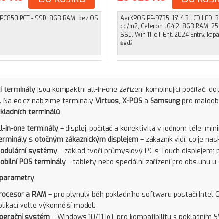
iPPC850 PCT - SSD, 8GB RAM, bez OS
AerXPOS PP-9735, 15" 4:3 LCD LED, 
cd/m2, Celeron J6412, 8GB RAM, 2
SSD, Win 11 IoT Ent. 2024 Entry, kapac
šedá
í terminály
jsou kompaktní all-in-one zařízení kombinující počítač, d
ji. Na eo.cz nabízíme terminály
Virtuos
,
X-POS
a
Samsung
pro maloobc
kladních terminálů
ll-in-one terminály
– displej, počítač a konektivita v jednom těle; min
erminály s otočným zákaznickým displejem
– zákazník vidí, co je n
odulární systémy
– základ tvoří průmyslový PC s Touch displejem; př
obilní POS terminály
– tablety nebo speciální zařízení pro obsluhu u
 parametry
rocesor a RAM
– pro plynulý běh pokladního softwaru postačí Intel C
plikací volte výkonnější model.
perační systém
– Windows 10/11 IoT pro kompatibilitu s pokladním S