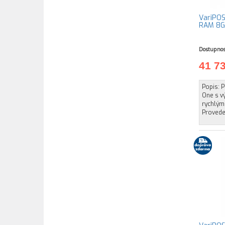
VariPOS
RAM 8GB
Dostupnos
41 7
Popis: P
One s v
rychlým
Proveden