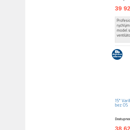
39 9
Profesio
rychlým
model s
ventilát
15" Var
bez OS
Dostupnos
38 6