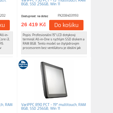
uch,
VariPPC 750 PCT - 15" multitouch, RAM
8GB, SSD 256GB, Win 11
1202
PX2084031193
Dostupnost: na dotaz
ku
26 419 Kč
Do košíku
All-in-
Popis: Profesionální 15" LCD dotykový
ore i3,
terminál All-in-One s rychlým SSD diskem a
R5.
RAM 8GB. Tento model se čtyřjádrovým
v
procesorem bez ventilátoru je ideální jak
uch, RAM
VariPPC 890 PCT - 19" multitouch, RAM
8GB, SSD 256GB, Win 11