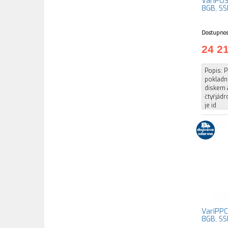
VariPOS
8GB, SS
Dostupnos
24 2
Popis: P
pokladní
diskem 
čtyřjád
je id
VariPPC
8GB, SS