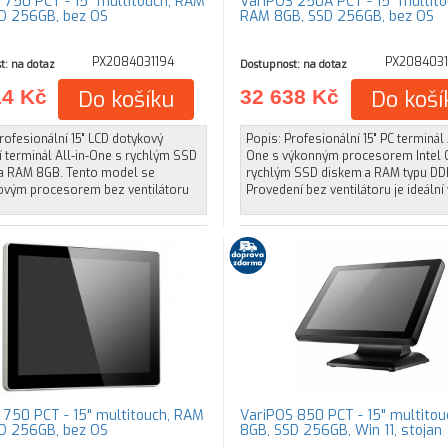
 750 PCT - 15" multitouch, RAM
VariPOS 250A PCT - 15" multito
D 256GB, bez OS
RAM 8GB, SSD 256GB, bez OS
PX2084031194
PX208403
t: na dotaz
Dostupnost: na dotaz
14 Kč
Do košíku
32 638 Kč
Do koší
rofesionální 15" LCD dotykový
Popis: Profesionální 15" PC terminál 
 terminál All-in-One s rychlým SSD
One s výkonným procesorem Intel C
a RAM 8GB. Tento model se
rychlým SSD diskem a RAM typu DD
rovým procesorem bez ventilátoru
Provedení bez ventilátoru je ideální 
 750 PCT - 15" multitouch, RAM
VariPOS 850 PCT - 15" multito
D 256GB, bez OS
8GB, SSD 256GB, Win 11, stojan