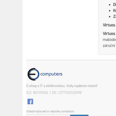
D
K
Z
Virtuos
Virtuos
maloobc
záruční 
E-shop s IT a elektronikou. Vždy najdeme řešení!
IČO: 86705342 | DIČ: CZ7702023098
Odebírejte akční nabídky emailem: