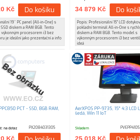
20 Kč
Do košíku
34 879 Kč
Do koší
nální 19`` PC panel (All-in-One) s
Popis: Profesionální 15" LCD dotyko
 SSD diskem a RAM 8GB. Tento
pokladní terminál All-in-One s ryc
 výkonným procesorem i3 bez
diskem a RAM 8GB. Tento model s
oru je ideální jako prezentační a info
výkonným procesorem i3 bez ventil
ideá
iPPC850 PCT - SSD, 8GB RAM,
AerXPOS PP-9735, 15" 4:3 LCD L
šedá, Win 11 IoT
PX2084031305
PVEPP4105
t: na dotaz
Skladem
20 Kč
Do košíku
25 018 Kč
Do koší