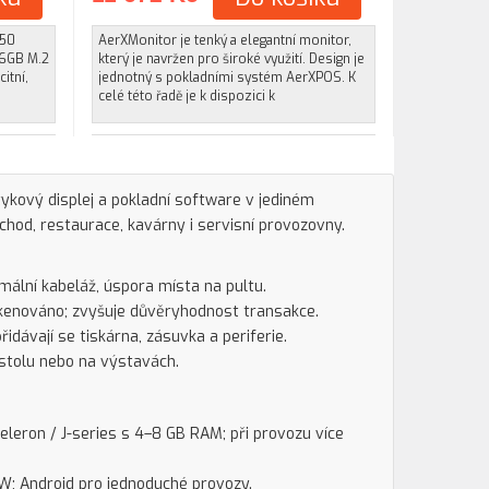
350
AerXMonitor je tenký a elegantní monitor,
56GB M.2
který je navržen pro široké využití. Design je
itní,
jednotný s pokladními systém AerXPOS. K
celé této řadě je k dispozici k
otykový displej a pokladní software v jediném
hod, restaurace, kavárny i servisní provozovny.
imální kabeláž, úspora místa na pultu.
askenováno; zvyšuje důvěryhodnost transakce.
idávají se tiskárna, zásuvka a periferie.
 stolu nebo na výstavách.
eleron / J-series s 4–8 GB RAM; při provozu více
W; Android pro jednoduché provozy.