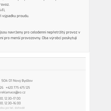
rovoz.
-Fi.
i výpadku proudu.
y jsou navrženy pro celodenní nepřetržitý provoz v
ní pro menší provozovny. Oba výrobci poskytují
15, 504 01 Nový Bydžov
826
+420 775 475 125
reklamace@eo.cz
00, 12:30–17:00
00, 12:30–16:00
obu po tel. dohodě