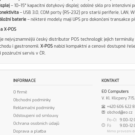
isplej
– 10–15" kapacitní dotykový displej; odolné sklo pro intenzivní p
onektivita
– USB 3.0, COM porty (RS-232) pro starší periferie, LAN, Wi
áložní baterie
– některé modely mají UPS pro dokončení transakce př
 a X-POS
je nejvýznamnější český distributor POS technologií; jejich terminál
hodu i gastronomii.
X-POS
nabízí kompaktní a cenově dostupné řeše
i pozáruční servis v ČR.
INFORMACE
KONTAKT
EO Computers
O firmě
V. Kl. Klicpery 7
Obchodní podmínky
+420 606 622 
Reklamační podmínky
obchod@eo.cz
Odstoupení od smlouvy
Po–Čt
9:00–12:
Ochrana osobních údajů
Pá
9:00–12:
Doprava a platba
Mimo provozní d