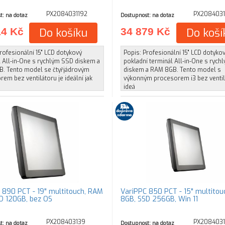
PX2084031192
PX208403
t: na dotaz
Dostupnost: na dotaz
14 Kč
Do košíku
34 879 Kč
Do koší
rofesionální 15" LCD dotykový
Popis: Profesionální 15" LCD dotyko
l All-in-One s rychlým SSD diskem a
pokladní terminál All-in-One s ryc
. Tento model se čtyřjádrovým
diskem a RAM 8GB. Tento model s
em bez ventilátoru je ideální jak
výkonným procesorem i3 bez ventil
ideá
 890 PCT - 19" multitouch, RAM
VariPPC 850 PCT - 15" multito
D 120GB, bez OS
8GB, SSD 256GB, Win 11
PX208403139
PX208403
t: na dotaz
Dostupnost: na dotaz