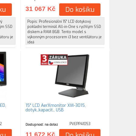
ku
31 067 Kč
Do košíku
vý
Popis: Profesionální 15" LCD dotykový
hlým SSD
pokladní terminál All-in-One s rychlým SSD
diskem a RAM 8GB. Tento model s
átoru je
výkonným procesorem i3 bez ventilátoru je
ideá
ED,
15" LCD AerXmonitor XM-3015,
dotyk.,kapacit., USB
2
PVEPP41053
Dostupnost: na dotaz
ku
11 672 Kč
Do košíku