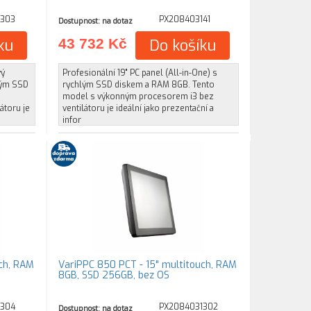
1303
PX208403141
Dostupnost: na dotaz
ku
43 732 Kč
Do košíku
vý
Profesionální 19" PC panel (All-in-One) s
hlým SSD
rychlým SSD diskem a RAM 8GB. Tento
model s výkonným procesorem i3 bez
átoru je
ventilátoru je ideální jako prezentační a
infor
uch, RAM
VariPPC 850 PCT - 15" multitouch, RAM
8GB, SSD 256GB, bez OS
1304
PX2084031302
Dostupnost: na dotaz