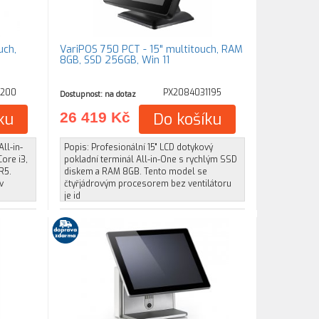
uch,
VariPOS 750 PCT - 15" multitouch, RAM
8GB, SSD 256GB, Win 11
1200
PX2084031195
Dostupnost: na dotaz
ku
26 419 Kč
Do košíku
All-in-
Popis: Profesionální 15" LCD dotykový
ore i3,
pokladní terminál All-in-One s rychlým SSD
R5.
diskem a RAM 8GB. Tento model se
v
čtyřjádrovým procesorem bez ventilátoru
je id