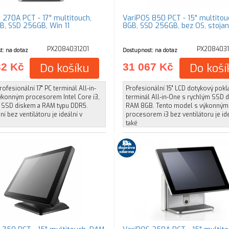
 270A PCT - 17" multitouch,
VariPOS 850 PCT - 15" multito
, SSD 256GB, Win 11
8GB, SSD 256GB, bez OS, stojan
PX2084031201
PX2084031
t: na dotaz
Dostupnost: na dotaz
32 Kč
Do košíku
31 067 Kč
Do koší
rofesionální 17" PC terminál All-in-
Profesionální 15" LCD dotykový pokl
ýkonným procesorem Intel Core i3,
terminál All-in-One s rychlým SSD 
 SSD diskem a RAM typu DDR5.
RAM 8GB. Tento model s výkonným
í bez ventilátoru je ideální v
procesorem i3 bez ventilátoru je id
také