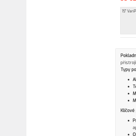
15" Var
Pokladn
přístro
Typy po
A
T
M
M
Klíčové
P
a
O