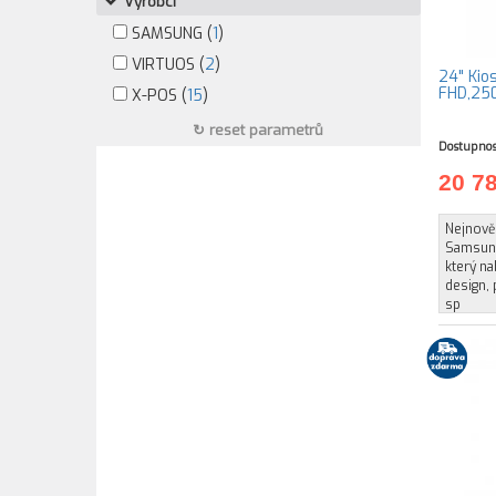
Výrobci
SAMSUNG (
1
)
VIRTUOS (
2
)
24" Kio
FHD,250
X-POS (
15
)
↻ reset parametrů
Dostupnos
20 7
Nejnově
Samsung
který n
design,
sp