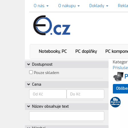
O nás
O nákupu
Doklady
Rekl
Notebooky, PC
PC doplňky
PC kompon
Kategori
Dostupnost
Přísluš
Pouze skladem
P
Cena
Oblíbe
Název obsahuje text