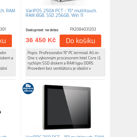
uch, RAM
VariPOS 250A PCT - 15" multitouch,
RAM 8GB, SSD 256GB, Win 11
301
PX2084031203
Dostupnost: na dotaz
ku
36 450 Kč
Do košíku
adní
Popis: Profesionální 15" PC terminál All-in-
diskem a
One s výkonným procesorem Intel Core i3,
rychlým SSD diskem a RAM typu DDR5.
eální
Provedení bez ventilátoru je ideální v