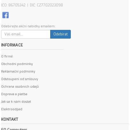
IČO: 86705342 | DIČ: CZ7702023098
Odebírejte akční nabídky emailem:
Odebírat
INFORMACE
O firmě
Obchodní podmínky
Reklamační podmínky
Odstoupení od smlouvy
Ochrana osobních údajů
Doprava a platba
Jak se k nám dostat
Elektroodpad
KONTAKT
EO Computers