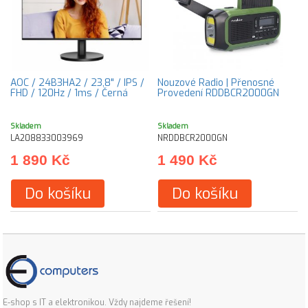
AOC / 24B3HA2 / 23,8" / IPS /
Nouzové Radio | Přenosné
FHD / 120Hz / 1ms / Černá
Provedení RDDBCR2000GN
Skladem
Skladem
LA208833003969
NRDDBCR2000GN
1 890 Kč
1 490 Kč
Do košíku
Do košíku
E-shop s IT a elektronikou. Vždy najdeme řešení!