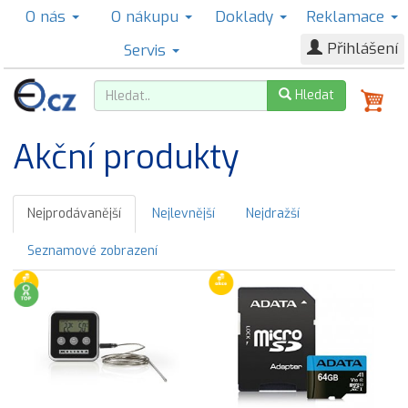
O nás
O nákupu
Doklady
Reklamace
Přihlášení
Servis
Hledat
Akční produkty
Nejprodávanější
Nejlevnější
Nejdražší
Seznamové zobrazení