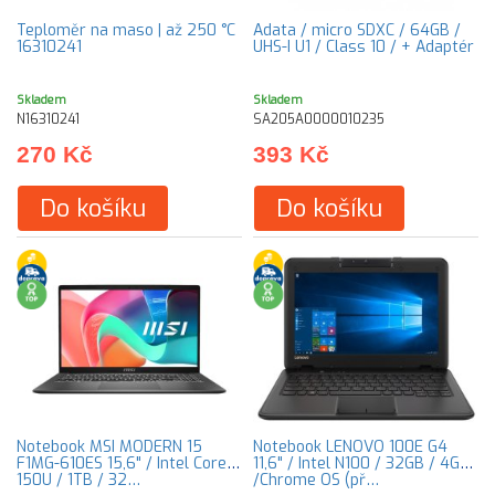
Teploměr na maso | až 250 °C
Adata / micro SDXC / 64GB /
16310241
UHS-I U1 / Class 10 / + Adaptér
Skladem
Skladem
N16310241
SA205A0000010235
270 Kč
393 Kč
Do košíku
Do košíku
Notebook MSI MODERN 15
Notebook LENOVO 100E G4
F1MG-610ES 15,6" / Intel Core 7
11,6" / Intel N100 / 32GB / 4GB
150U / 1TB / 32…
/Chrome OS (př…