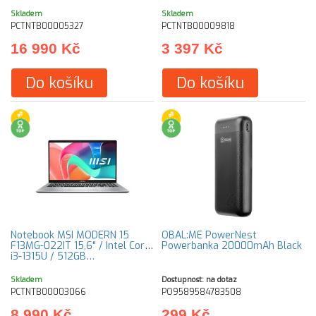
Skladem
Skladem
PCTNTB00005327
PCTNTB00009818
16 990 Kč
3 397 Kč
Do košíku
Do košíku
Notebook MSI MODERN 15
OBAL:ME PowerNest
F13MG-022IT 15,6" / Intel Core
Powerbanka 20000mAh Black
i3-1315U / 512GB…
Skladem
Dostupnost: na dotaz
PCTNTB00003066
PO9589584783508
8 990 Kč
299 Kč