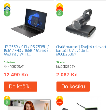
HP 255R / G10 / R5-7535U /
Čistič matrací | Dvojitý rolovací
15,6" / FHD / 16GB / 512GB /
kartáč | UV světlo |
AMD int / W11H…
MCCD250GY
Skladem
Skladem
NHHPCH7C9AT
NMCCD250GY
12 490 Kč
2 067 Kč
Do košíku
Do košíku