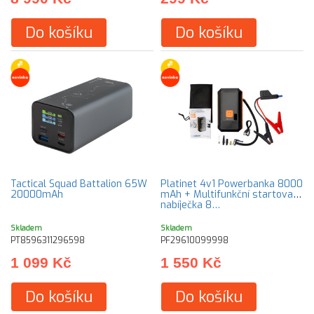
Do košíku
Do košíku
Tactical Squad Battalion 65W
Platinet 4v1 Powerbanka 8000
20000mAh
mAh + Multifunkční startovací
nabíječka 8…
Skladem
Skladem
PT8596311296598
PF29610099998
1 099 Kč
1 550 Kč
Do košíku
Do košíku