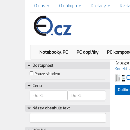
O nás
O nákupu
Doklady
Rekl
Notebooky, PC
PC doplňky
PC kompon
Kategori
Dostupnost
Konektiv
Pouze skladem
C
Cena
Oblíbe
Název obsahuje text