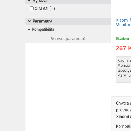
Výrobci
XIAOMI (
2
)
Xiaomi 
Parametry
Monitor
Kompatibilita
↻ reset parametrů
Skladem
267 
Xiaomi 
Monitor
teploty 
který hlí
Chytré 
provede
Xiaomi 
Kompakt