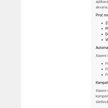
aplikac
akvária.
Proč mo
Z
P
D
V
Automat
Xiaomi 
P
P
P
Kompati
Xiaomi 
kompone
sledová