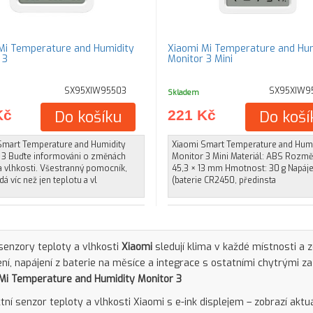
Mi Temperature and Humidity
Xiaomi Mi Temperature and Hu
 3
Monitor 3 Mini
SX95XIW95503
SX95XIW9
Skladem
Kč
Do košíku
221 Kč
Do koší
Smart Temperature and Humidity
Xiaomi Smart Temperature and Humi
 3 Buďte informováni o změnách
Monitor 3 Mini Materiál: ABS Rozmě
a vlhkosti. Všestranný pomocník,
45,3 × 13 mm Hmotnost: 30 g Napáje
dá víc než jen teplotu a vl
(baterie CR2450, předinsta
senzory teploty a vlhkosti
Xiaomi
sledují klima v každé místnosti a z
ní, napájení z baterie na měsíce a integrace s ostatními chytrými za
Mi Temperature and Humidity Monitor 3
ní senzor teploty a vlhkosti Xiaomi s e-ink displejem – zobrazí aktuá