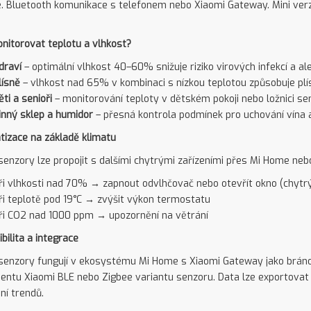
e. Bluetooth komunikace s telefonem nebo Xiaomi Gateway. Mini verze
nitorovat teplotu a vlhkost?
draví
– optimální vlhkost 40–60% snižuje riziko virových infekcí a ale
lísně
– vlhkost nad 65% v kombinaci s nízkou teplotou způsobuje plí
ěti a senioři
– monitorování teploty v dětském pokoji nebo ložnici se
inný sklep a humidor
– přesná kontrola podmínek pro uchování vína 
izace na základě klimatu
senzory lze propojit s dalšími chytrými zařízeními přes Mi Home ne
ři vlhkosti nad 70% → zapnout odvlhčovač nebo otevřít okno (chytrý
ři teplotě pod 19°C → zvýšit výkon termostatu
ři CO2 nad 1000 ppm → upozornění na větrání
bilita a integrace
senzory fungují v ekosystému Mi Home s Xiaomi Gateway jako bránou
ntu Xiaomi BLE nebo Zigbee variantu senzoru. Data lze exportovat 
ní trendů.