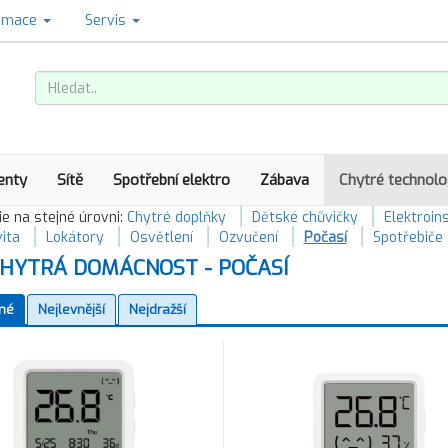
amace
Servis
enty
Sítě
Spotřební elektro
Zábava
Chytré technolo
e na stejné úrovni:
Chytré doplňky
Dětské chůvičky
Elektroin
ita
Lokátory
Osvětlení
Ozvučení
Počasí
Spotřebiče
HYTRÁ DOMÁCNOST - POČASÍ
né
Nejlevnější
Nejdražší