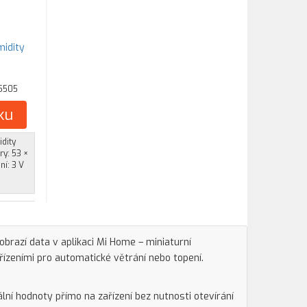
midity
5505
ku
dity
ry: 53 ×
ní: 3 V
obrazí data v aplikaci Mi Home – miniaturní
řízeními pro automatické větrání nebo topení.
lní hodnoty přímo na zařízení bez nutnosti otevírání