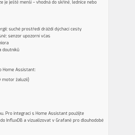
 je ještě menší – vhodná do skříně, lednice nebo
rgií; suché prostředí dráždí dýchací cesty
sně; senzor upozorní včas
niora
a doutníků
bo Home Assistant:
 motor žaluzií)
. Pro integraci s Home Assistant použijte
do InfluxDB a vizualizovat v Grafaně pro dlouhodobé