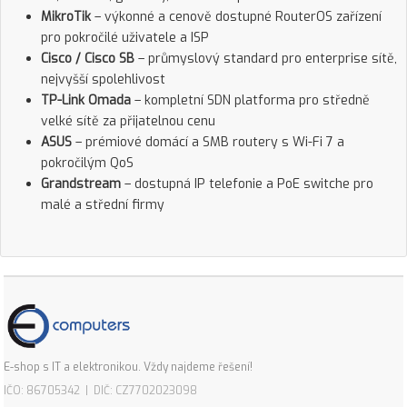
MikroTik
– výkonné a cenově dostupné RouterOS zařízení
pro pokročilé uživatele a ISP
Cisco / Cisco SB
– průmyslový standard pro enterprise sítě,
nejvyšší spolehlivost
TP-Link Omada
– kompletní SDN platforma pro středně
velké sítě za přijatelnou cenu
ASUS
– prémiové domácí a SMB routery s Wi-Fi 7 a
pokročilým QoS
Grandstream
– dostupná IP telefonie a PoE switche pro
malé a střední firmy
E-shop s IT a elektronikou. Vždy najdeme řešení!
IČO: 86705342 | DIČ: CZ7702023098