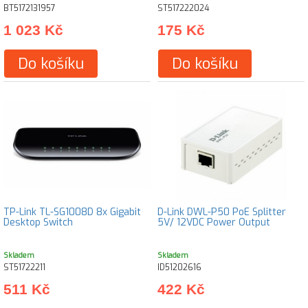
BT5172131957
ST517222024
1 023 Kč
175 Kč
Do košíku
Do košíku
TP-Link TL-SG1008D 8x Gigabit
D-Link DWL-P50 PoE Splitter
Desktop Switch
5V/ 12VDC Power Output
Skladem
Skladem
ST51722211
ID51202616
511 Kč
422 Kč