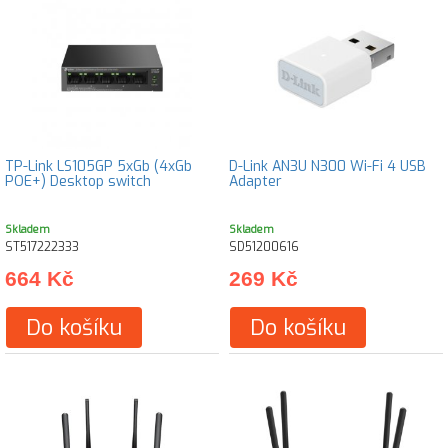
TP-Link LS105GP 5xGb (4xGb
D-Link AN3U N300 Wi-Fi 4 USB
POE+) Desktop switch
Adapter
Skladem
Skladem
ST517222333
SD51200616
664 Kč
269 Kč
Do košíku
Do košíku