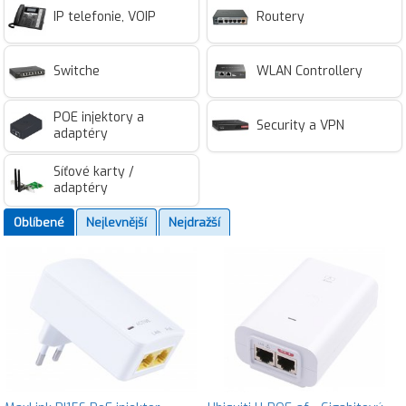
IP telefonie, VOIP
Routery
Switche
WLAN Controllery
POE injektory a
Security a VPN
adaptéry
Síťové karty /
adaptéry
Oblíbené
Nejlevnější
Nejdražší