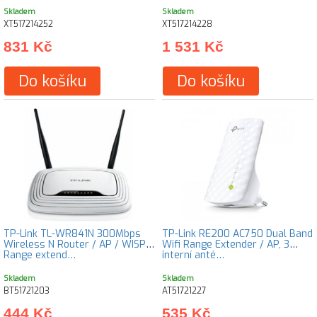
Skladem
Skladem
XT517214252
XT517214228
831 Kč
1 531 Kč
Do košíku
Do košíku
TP-Link TL-WR841N 300Mbps
TP-Link RE200 AC750 Dual Band
Wireless N Router / AP / WISP /
Wifi Range Extender / AP, 3
Range extend…
interní anté…
Skladem
Skladem
BT51721203
AT51721227
444 Kč
535 Kč