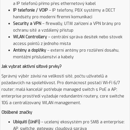
a IP telefonů přímo přes ethernetový kabel
IP telefonie / VOIP
– IP telefony, PBX systémy a DECT
handséty pro moderní firemní komunikaci
Security a VPN
– firewally, UTM zařízení a VPN brány pro
ochranu sítě a vzdálený přístup
WLAN Controllery
– centrální správa desítek nebo stovek
access pointů z jednoho místa
Antény a doplňky
– externí antény pro rozšíření dosahu,
montážní příslušenství a kabely
Jak vybrat aktivní síťové prvky?
Správný výběr závisí na velikosti sítě, počtu uživatelů a
požadavcích na spolehlivost. Pro domácnost postačí Wi-Fi 6/7
router; malá kancelář potřebuje managed switch s PoE a AP;
enterprise prostředí vyžaduje redundantní routery, core switche
10G a centralizovaný WLAN management.
Oblíbené značky
Ubiquiti (UniFi)
– ucelený ekosystém pro SMB a enterprise:
AP, switche, gateway, cloudová správa