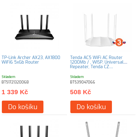
TP-Link Archer AX23, AX1800
Tenda AC5 WiFi AC Router
WiFi6 5xGb Router
1200Mb / , WISP, Universal
Repeater, Tenda CZ…
Skladem
Skladem
BT51721320068
BT539047066
1 339 Kč
508 Kč
Do košíku
Do košíku