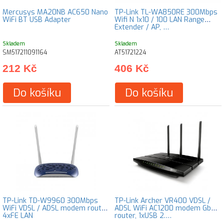
Mercusys MA20NB AC650 Nano
TP-Link TL-WA850RE 300Mbps
WiFi BT USB Adapter
Wifi N 1x10 / 100 LAN Range
Extender / AP, …
Skladem
Skladem
SM517211091164
AT51721224
212 Kč
406 Kč
Do košíku
Do košíku
TP-Link TD-W9960 300Mbps
TP-Link Archer VR400 VDSL /
WiFi VDSL / ADSL modem router
ADSL WiFi AC1200 modem Gb
4xFE LAN
router, 1xUSB 2.…