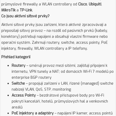
průmyslové firewally a WLAN controllery od
Cisco
,
Ubiquiti
,
MikroTik
a
TP-Link
.
Co jsou aktivní síťové prvky?
Aktivní síťové prvky jsou zařízení, která aktivně zpracovávají a
přeposílají síťový provoz – na rozdíl od pasivních prvků (kabely,
konektory) potřebují napájení a obsahují vlastní firmware nebo
operační systém. Zahrnují routery, switche, access pointy, PoE
injektory, firewally, WLAN controllery a IP telefony.
Přehled kategorií
Routery
– směrují provoz mezi sítěmi, zajišťují připojení k
internetu, VPN tunely a NAT; od domácích Wi-Fi 7 modelů po
enterprise BGP routery
Switche
– propojují zařízení v LAN, řízené (managed) switche
nabízejí VLAN, QoS, STP, monitoring
Access Pointy
– bezdrátové přístupové body pro Wi-Fi
pokrytí kanceláří, hotelů, průmyslových hal a venkovních
areálů
PoE injektory a adaptéry
– napájení IP kamer, access pointů