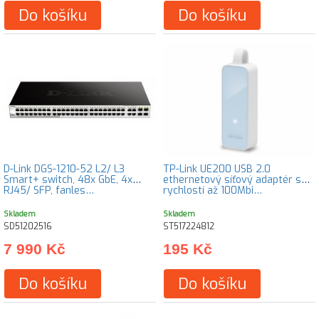
Do košíku
Do košíku
D-Link DGS-1210-52 L2/ L3
TP-Link UE200 USB 2.0
Smart+ switch, 48x GbE, 4x
ethernetový síťový adaptér s
RJ45/ SFP, fanles…
rychlostí až 100Mbi…
Skladem
Skladem
SD51202516
ST517224812
7 990 Kč
195 Kč
Do košíku
Do košíku