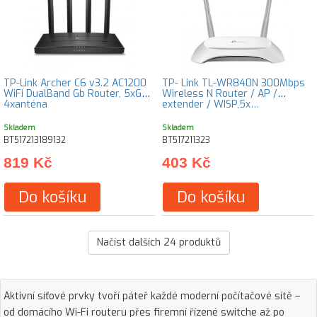
TP-Link Archer C6 v3.2 AC1200
TP- Link TL-WR840N 300Mbps
WiFi DualBand Gb Router, 5xGb,
Wireless N Router / AP /
4xanténa
extender / WISP,5x…
Skladem
Skladem
BT517213189132
BT517211323
819 Kč
403 Kč
Do košíku
Do košíku
Načíst dalších
24
produktů
Aktivní síťové prvky tvoří páteř každé moderní počítačové sítě –
od domácího Wi-Fi routeru přes firemní řízené switche až po