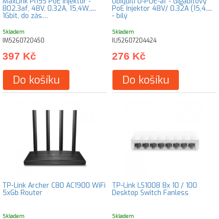
MaxLink PI15S PoE injektor -
Ubiquiti U-POE-af - Gigabitový
802.3af, 48V, 0.32A, 15,4W,
PoE Injektor 48V/ 0.32A (15,4W)
1Gbit, do zás…
- bílý
Skladem
Skladem
IM5260720450
IU52607204424
397 Kč
276 Kč
Do košíku
Do košíku
TP-Link Archer C80 AC1900 WiFi
TP-Link LS1008 8x 10 / 100
5xGb Router
Desktop Switch Fanless
Skladem
Skladem