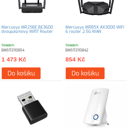
Mercusys MR25BE BE3600
Mercusys MR85X AX3000 WiFi
dvoupásmový Wifi7 Router
6 router 2.5G WAN
Skladem
Skladem
BM5172110854
BM5172110842
1 473 Kč
854 Kč
Do košíku
Do košíku