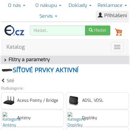
O nás
O nákupu
Doklady
Reklamace
Přihlášení
Servis
Hledat
Katalog
Filtry a parametry
SÍŤOVÉ PRVKY AKTIVNÍ
Sítě
Podkategorie:
Acess Pointy / Bridge
ADSL, VDSL
Antény
Doplňky