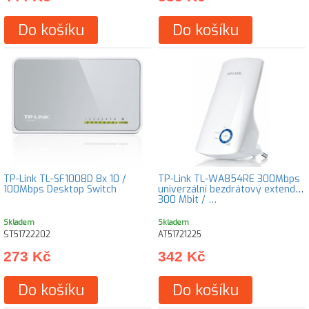
Do košíku
Do košíku
TP-Link TL-SF1008D 8x 10 /
TP-Link TL-WA854RE 300Mbps
100Mbps Desktop Switch
univerzální bezdrátový extender
300 Mbit / …
Skladem
Skladem
ST51722202
AT51721225
273 Kč
342 Kč
Do košíku
Do košíku