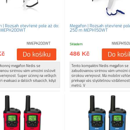
 | Rozsah otevřené pole až do:
Megafon | Rozsah otevřené pole
1500 m MEPH200WT
250 m MEPH150WT
NMEPH200WT
NMEPH150
Skladem
Kč
Do košíku
486 Kč
Do koší
ýkonný megafon Nedis se
Tento kompaktní Nedis megafon se
anou sirénou vám umožní oslovit
zabudovanou sirénou vám umožní o
veřejnost. Super účinný na velkých
širokou veřejnost. Má mobilní vzhle
při evakuaci a dalších situacích, když
překvapí vás slyšitelnou vzdálenost
metrů. V