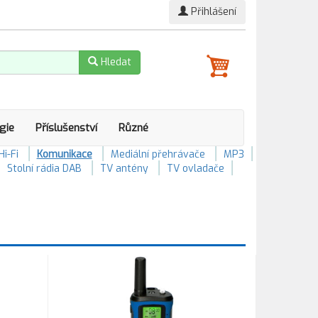
Přihlášení
Hledat
gie
Příslušenství
Různé
Hi-Fi
Komunikace
Mediální přehrávače
MP3
Stolní rádia DAB
TV antény
TV ovladače