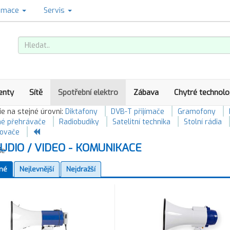
amace
Servis
enty
Sítě
Spotřební elektro
Zábava
Chytré technolo
e na stejné úrovni:
Diktafony
DVB-T přijímače
Gramofony
é přehrávače
Radiobudíky
Satelitní technika
Stolní rádia
lovače
UDIO / VIDEO - KOMUNIKACE
né
Nejlevnější
Nejdražší