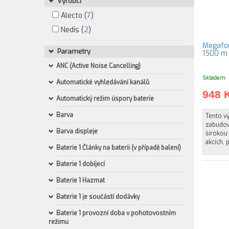
Výrobci
Alecto (
7
)
Nedis (
2
)
Megafon
Parametry
ANC (Active Noise Cancelling)
Skladem
Automatické vyhledávání kanálů
948 
Automatický režim úspory baterie
Barva
Tento v
zabudov
Barva displeje
širokou 
akcích, 
Baterie 1 Články na baterii (v případě balení)
Baterie 1 dobíjecí
Baterie 1 Hazmat
Baterie 1 je součástí dodávky
Baterie 1 provozní doba v pohotovostním
režimu