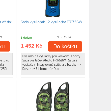
 až do:
Sada vysílaček | 2 vysílačky FR175BW
WT
NFR175BW
Skladem
ku
1 452 Kč
Do košíku
Dvě odolné vysílačky pro venkovní sporty •
slovit
Sada vysílaček Alecto FR175BW • Sada 2
d a
vysílaček • Integrovaná svítilna s bleskem •
í 250
Dosah až 7 kilometrů • Dlo