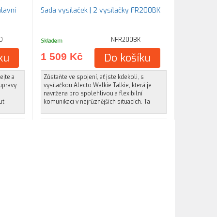
lavní
Sada vysílaček | 2 vysílačky FR200BK
O
NFR200BK
Skladem
ku
1 509 Kč
Do košíku
ejte a
Zůstaňte ve spojení, ať jste kdekoli, s
upravy
vysílačkou Alecto Walkie Talkie, která je
navržena pro spolehlivou a flexibilní
ut
komunikaci v nejrůznějších situacích. Ta