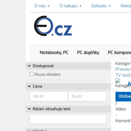
O nás
O nákupu
Doklady
Rekl
Notebooky, PC
PC doplňky
PC kompon
Kategori
Dostupnost
Přenosn
Pouze skladem
TV zesi
A
Cena
Oblíbe
Název obsahuje text