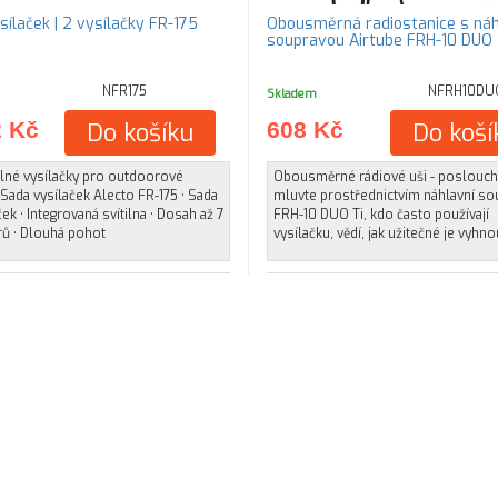
Sada vysílaček | 2 vysílačky FR-175
Obousměrná radiostanice s náh
soupravou Airtube FRH-10 DUO
NFR175
NFRH10DU
Skladem
2 Kč
Do košíku
608 Kč
Do koší
lné vysílačky pro outdoorové
Obousměrné rádiové uši - poslouch
 Sada vysílaček Alecto FR-175 • Sada
mluvte prostřednictvím náhlavní so
ček • Integrovaná svítilna • Dosah až 7
FRH-10 DUO Ti, kdo často používají
rů • Dlouhá pohot
vysílačku, vědí, jak užitečné je vyhno