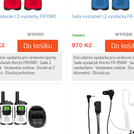
Sada vysílaček | 2 vysílačky FR115RD
Sada vysílač
NFR115RD
NFR115BW
Skladem
Kč
Do košíku
970 Kč
Do koší
né vysílačky pro venkovní sporty •
Dvě odolné vysílačky pro venkovní s
ílaček Alecto FR115RD • Sada 2
Sada vysílaček Alecto FR-115BW • Sa
k • Vestavěná svítilna • Dosah až 7
vysílačkami • Vestavěná svítilna • Do
rů • Dlouhá pohotovo
kilometrů • Dlouhá po