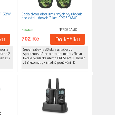
ek | 2 vysílačky FR-115BW
Sada dvou obousměrných vysílaček
pro děti - dosah 3 km FR05CAMO
NFR05CAMO
Skladem
ku
702 Kč
Do košíku
porty •
Super zábavná dětská vysílačka od
da se 2
společnosti Alecto pro optimální zábavu •
sah až 7
Dětská vysílačka Alecto FR05CAMO • Dosah
až 3 kilometry • Snadné používání • D