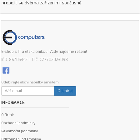
propojit se dvěma zařízeními současně.
E-shop s IT a elektronikou. Vždy najdeme řešení!
IČO: 86705342 | DIČ: CZ7702023098
Odebírejte akční nabídky emailem:
Odebírat
INFORMACE
O firmě
Obchodní podmínky
Reklamační podmínky
Odstoupení od smlouvy