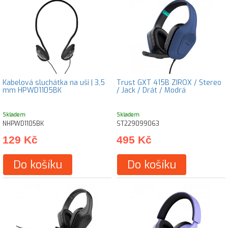
Kabelová sluchátka na uši | 3,5
Trust GXT 415B ZIROX / Stereo
mm HPWD1105BK
/ Jack / Drát / Modrá
Skladem
Skladem
NHPWD1105BK
ST229099063
129 Kč
495 Kč
Do košíku
Do košíku