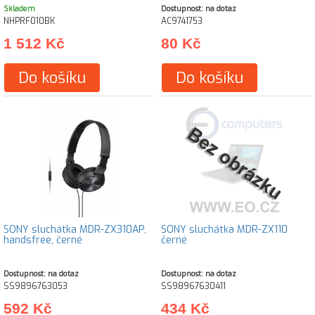
Skladem
Dostupnost: na dotaz
NHPRF010BK
AC9741753
1 512 Kč
80 Kč
Do košíku
Do košíku
SONY sluchátka MDR-ZX310AP,
SONY sluchátka MDR-ZX110
handsfree, černé
černé
Dostupnost: na dotaz
Dostupnost: na dotaz
SS9896763053
SS98967630411
592 Kč
434 Kč