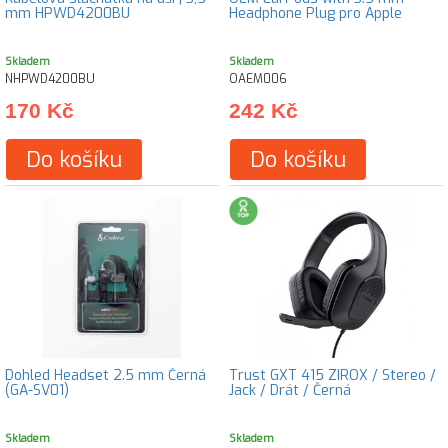
mm HPWD4200BU
Headphone Plug pro Apple
Skladem
Skladem
NHPWD4200BU
OAEM006
170 Kč
242 Kč
Do košíku
Do košíku
Dohled Headset 2.5 mm Černá
Trust GXT 415 ZIROX / Stereo /
(GA-SV01)
Jack / Drát / Černá
Skladem
Skladem