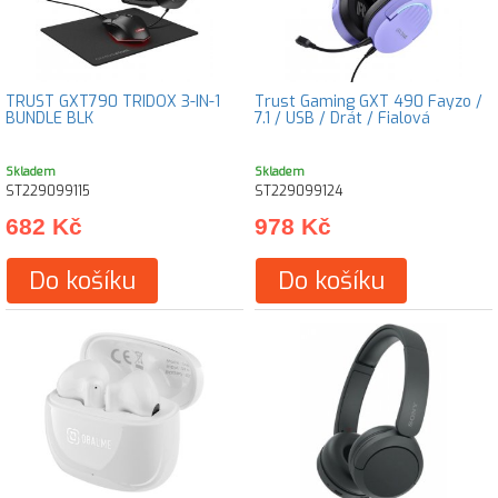
TRUST GXT790 TRIDOX 3-IN-1
Trust Gaming GXT 490 Fayzo /
BUNDLE BLK
7.1 / USB / Drát / Fialová
Skladem
Skladem
ST229099115
ST229099124
682 Kč
978 Kč
Do košíku
Do košíku