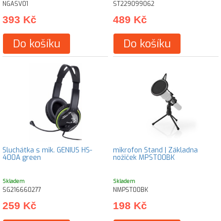
NGASV01
ST229099062
393 Kč
489 Kč
Do košíku
Do košíku
Sluchátka s mik. GENIUS HS-
mikrofon Stand | Základna
400A green
nožiček MPST00BK
Skladem
Skladem
SG216660277
NMPST00BK
259 Kč
198 Kč