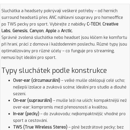
Sluchátka a headsety pokrývají veškeré potřeby – od herních
surround headsetů přes ANC náhlavní soupravy pro homeoffice
po TWS pecky pro sport. Vybírejte z nabídky
C-TECH
,
Creative
Labs
,
Genesis
,
Canyon
,
Apple
a
Arctic
.
Správně zvolená sluchátka nebo headset jsou klíčem ke komfortu
při hraní, práci z domova i každodenním poslechu. Různé typy jsou
optimalizovány pro různé účely – co funguje pro streaming,
nemusí být ideální pro sport.
Typy sluchátek podle konstrukce
Over-ear (circumaurální)
– velké mušle obklopují celé ucho;
nejlepší izolace a zvuková scéna; ideální pro studio a dlouhé
sezení.
On-ear (supraurální)
– mušle leží na uších; kompaktnější než
over-ear; kompromis mezi přenosností a kvalitou.
In-ear (pecky)
– do zvukovodu; nejkompaktnější; vhodné pro
sport a cestování.
TWS (True Wireless Stereo)
– plně bezdrátové pecky; bez