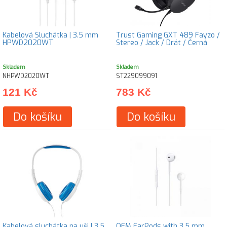
Kabelová Sluchátka | 3.5 mm
Trust Gaming GXT 489 Fayzo /
HPWD2020WT
Stereo / Jack / Drát / Černá
Skladem
Skladem
NHPWD2020WT
ST229099091
121 Kč
783 Kč
Do košíku
Do košíku
Kabelová sluchátka na uši | 3,5
OEM EarPods with 3.5 mm