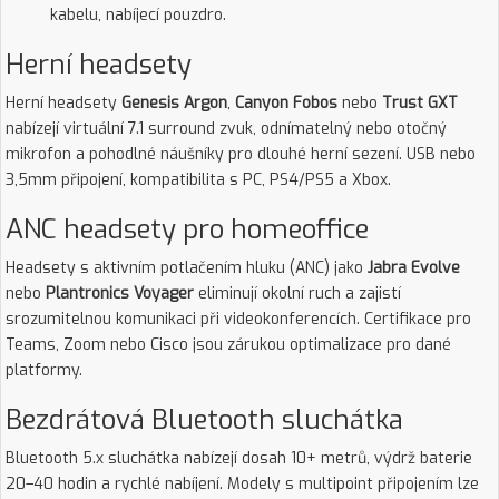
kabelu, nabíjecí pouzdro.
Herní headsety
Herní headsety
Genesis Argon
,
Canyon Fobos
nebo
Trust GXT
nabízejí virtuální 7.1 surround zvuk, odnímatelný nebo otočný
mikrofon a pohodlné náušníky pro dlouhé herní sezení. USB nebo
3,5mm připojení, kompatibilita s PC, PS4/PS5 a Xbox.
ANC headsety pro homeoffice
Headsety s aktivním potlačením hluku (ANC) jako
Jabra Evolve
nebo
Plantronics Voyager
eliminují okolní ruch a zajistí
srozumitelnou komunikaci při videokonferencích. Certifikace pro
Teams, Zoom nebo Cisco jsou zárukou optimalizace pro dané
platformy.
Bezdrátová Bluetooth sluchátka
Bluetooth 5.x sluchátka nabízejí dosah 10+ metrů, výdrž baterie
20–40 hodin a rychlé nabíjení. Modely s multipoint připojením lze