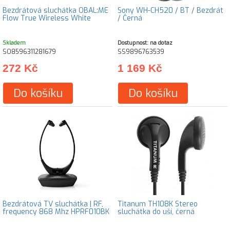
Bezdrátová sluchátka OBAL:ME
Sony WH-CH520 / BT / Bezdrát
Flow True Wireless White
/ Černá
Skladem
Dostupnost: na dotaz
SO8596311281679
SS9896763539
272 Kč
1 169 Kč
Do košíku
Do košíku
Bezdrátová TV sluchátka | RF,
Titanum TH108K Stereo
frequency 868 Mhz HPRF010BK
sluchátka do uší, černá