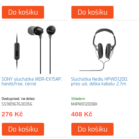
Do košíku
Do košíku
SONY sluchátka MDR-EX15AP,
Sluchátka Nedis HPWD1200,
handsfree, černé
přes uši, délka kabelu 2.7m
Dostupnost: na dotaz
Skladem
SS98967630356
NHPWD1200BK
276 Kč
408 Kč
Do košíku
Do košíku