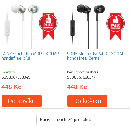
SONY sluchátka MDR-EX110AP,
SONY sluchátka MDR-EX110AP,
handsfree, bílé
handsfree, černé
Skladem
Dostupnost: na dotaz
SS98967630349
SS98967630347
448 Kč
448 Kč
Do košíku
Do košíku
Načíst dalších
24
produktů