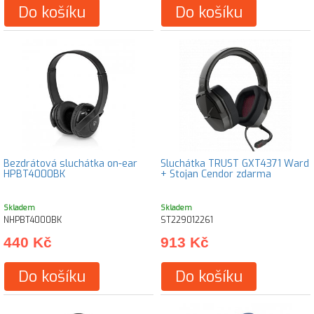
Do košíku
Do košíku
Bezdrátová sluchátka on-ear
Sluchátka TRUST GXT4371 Ward
HPBT4000BK
+ Stojan Cendor zdarma
Skladem
Skladem
NHPBT4000BK
ST229012261
440 Kč
913 Kč
Do košíku
Do košíku