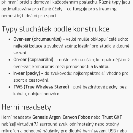
při hraní, práci z domova i každodenním poslechu. Různé typy jsou
optimalizovány pro různé účely – co funguje pro streaming,
nemusí být ideální pro sport.
Typy sluchátek podle konstrukce
Over-ear (circumaurální)
– velké mušle obklopují celé ucho;
nejlepší izolace a zvuková scéna; ideální pro studio a dlouhé
sezení.
On-ear (supraurální)
– mušle leží na uších; kompaktnější než
over-ear; kompromis mezi přenosností a kvalitou.
In-ear (pecky)
– do zvukovodu; nejkompaktnější; vhodné pro
sport a cestování.
TWS (True Wireless Stereo)
– plně bezdrátové pecky; bez
kabelu, nabíjecí pouzdro.
Herní headsety
Herní headsety
Genesis Argon
,
Canyon Fobos
nebo
Trust GXT
nabízejí virtuální 7.1 surround zvuk, odnímatelný nebo otočný
mikrofon a pohodlné náušníky pro dlouhé herní sezení. USB nebo