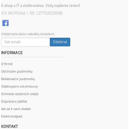
E-shop s IT a elektronikou. Vždy najdeme řešení!
IČO: 86705342 | DIČ: CZ7702023098
Odebírejte akční nabídky emailem:
Odebírat
INFORMACE
O firmě
Obchodní podmínky
Reklamační podmínky
Odstoupení od smlouvy
Ochrana osobních údajů
Doprava a platba
Jak se k nám dostat
Elektroodpad
KONTAKT