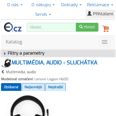
O nás
O nákupu
Doklady
Reklamace
Přihlášení
Servis
Hledat
Katalog
Filtry a parametry
MULTIMÉDIA, AUDIO - SLUCHÁTKA
Multimédia, audio
Modelové označení:
Lenovo Legion H600
Oblíbené
Nejlevnější
Nejdražší