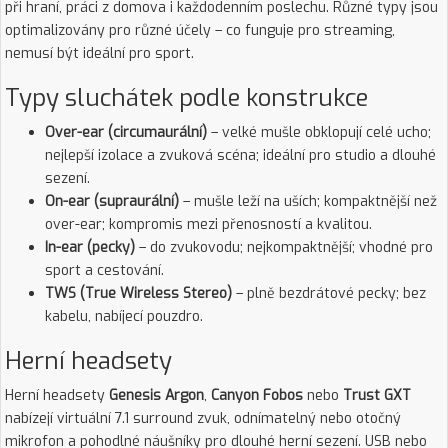
při hraní, práci z domova i každodenním poslechu. Různé typy jsou
optimalizovány pro různé účely – co funguje pro streaming,
nemusí být ideální pro sport.
Typy sluchátek podle konstrukce
Over-ear (circumaurální)
– velké mušle obklopují celé ucho;
nejlepší izolace a zvuková scéna; ideální pro studio a dlouhé
sezení.
On-ear (supraurální)
– mušle leží na uších; kompaktnější než
over-ear; kompromis mezi přenosností a kvalitou.
In-ear (pecky)
– do zvukovodu; nejkompaktnější; vhodné pro
sport a cestování.
TWS (True Wireless Stereo)
– plně bezdrátové pecky; bez
kabelu, nabíjecí pouzdro.
Herní headsety
Herní headsety
Genesis Argon
,
Canyon Fobos
nebo
Trust GXT
nabízejí virtuální 7.1 surround zvuk, odnímatelný nebo otočný
mikrofon a pohodlné náušníky pro dlouhé herní sezení. USB nebo