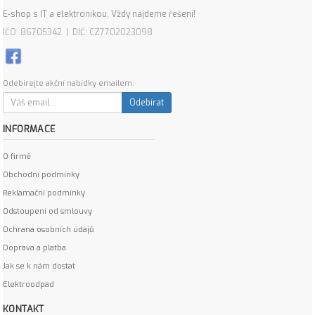
E-shop s IT a elektronikou. Vždy najdeme řešení!
IČO: 86705342 | DIČ: CZ7702023098
Odebírejte akční nabídky emailem:
Odebírat
INFORMACE
O firmě
Obchodní podmínky
Reklamační podmínky
Odstoupení od smlouvy
Ochrana osobních údajů
Doprava a platba
Jak se k nám dostat
Elektroodpad
KONTAKT