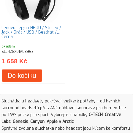
Lenovo Legion H600 / Stereo /
Jack / Drát / USB / Bezdrát /
Černá
Skladem
SLLNZGXD1A03963
1 658 Kč
Do košíku
Sluchátka a headsety pokrývají veškeré potřeby – od herních
surround headsetů přes ANC náhlavní soupravy pro homeoffice
po TWS pecky pro sport. Vybírejte z nabídky
C-TECH
,
Creative
Labs
,
Genesis
,
Canyon
,
Apple
a
Arctic
.
Správně zvolená sluchátka nebo headset jsou klíčem ke komfortu