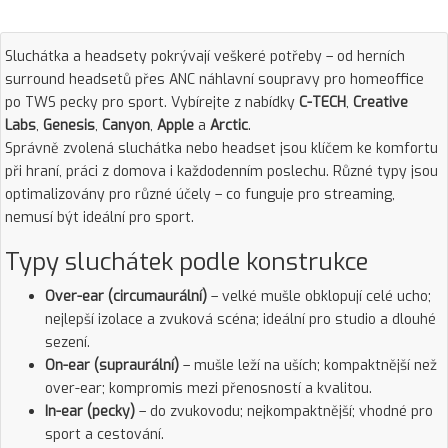
Sluchátka a headsety pokrývají veškeré potřeby – od herních
surround headsetů přes ANC náhlavní soupravy pro homeoffice
po TWS pecky pro sport. Vybírejte z nabídky
C-TECH
,
Creative
Labs
,
Genesis
,
Canyon
,
Apple
a
Arctic
.
Správně zvolená sluchátka nebo headset jsou klíčem ke komfortu
při hraní, práci z domova i každodenním poslechu. Různé typy jsou
optimalizovány pro různé účely – co funguje pro streaming,
nemusí být ideální pro sport.
Typy sluchátek podle konstrukce
Over-ear (circumaurální)
– velké mušle obklopují celé ucho;
nejlepší izolace a zvuková scéna; ideální pro studio a dlouhé
sezení.
On-ear (supraurální)
– mušle leží na uších; kompaktnější než
over-ear; kompromis mezi přenosností a kvalitou.
In-ear (pecky)
– do zvukovodu; nejkompaktnější; vhodné pro
sport a cestování.