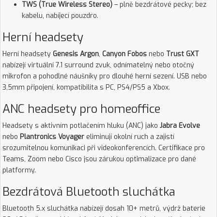
TWS (True Wireless Stereo)
– plně bezdrátové pecky; bez
kabelu, nabíjecí pouzdro.
Herní headsety
Herní headsety
Genesis Argon
,
Canyon Fobos
nebo
Trust GXT
nabízejí virtuální 7.1 surround zvuk, odnímatelný nebo otočný
mikrofon a pohodlné náušníky pro dlouhé herní sezení. USB nebo
3,5mm připojení, kompatibilita s PC, PS4/PS5 a Xbox.
ANC headsety pro homeoffice
Headsety s aktivním potlačením hluku (ANC) jako
Jabra Evolve
nebo
Plantronics Voyager
eliminují okolní ruch a zajistí
srozumitelnou komunikaci při videokonferencích. Certifikace pro
Teams, Zoom nebo Cisco jsou zárukou optimalizace pro dané
platformy.
Bezdrátová Bluetooth sluchátka
Bluetooth 5.x sluchátka nabízejí dosah 10+ metrů, výdrž baterie