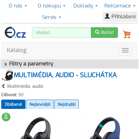
O nás
O nákupu
Doklady
Reklamace
Přihlášení
Servis
Hledat
Katalog
Filtry a parametry
MULTIMÉDIA, AUDIO - SLUCHÁTKA
Multimédia, audio
Citlivost:
90
Oblíbené
Nejlevnější
Nejdražší