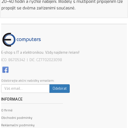
20–40 hodin a rychlé nabíjení. Modely s multipoint připojením lze
propojit se dvěma zařízeními současně.
E-shop s IT a elektronikou. Vždy najdeme řešení!
IČO: 86705342 | DIČ: CZ7702023098
Odebírejte akční nabídky emailem:
Odebírat
INFORMACE
O firmě
Obchodní podmínky
Reklamační podmínky