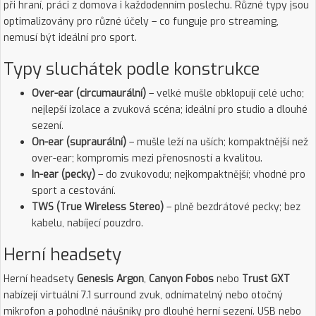
při hraní, práci z domova i každodenním poslechu. Různé typy jsou
optimalizovány pro různé účely – co funguje pro streaming,
nemusí být ideální pro sport.
Typy sluchátek podle konstrukce
Over-ear (circumaurální)
– velké mušle obklopují celé ucho;
nejlepší izolace a zvuková scéna; ideální pro studio a dlouhé
sezení.
On-ear (supraurální)
– mušle leží na uších; kompaktnější než
over-ear; kompromis mezi přenosností a kvalitou.
In-ear (pecky)
– do zvukovodu; nejkompaktnější; vhodné pro
sport a cestování.
TWS (True Wireless Stereo)
– plně bezdrátové pecky; bez
kabelu, nabíjecí pouzdro.
Herní headsety
Herní headsety
Genesis Argon
,
Canyon Fobos
nebo
Trust GXT
nabízejí virtuální 7.1 surround zvuk, odnímatelný nebo otočný
mikrofon a pohodlné náušníky pro dlouhé herní sezení. USB nebo