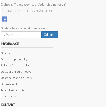
E-shop s IT a elektronikou. Vždy najdeme řešení!
IČO: 86705342 | DIČ: CZ7702023098
Odebírejte akční nabídky emailem:
Odebírat
INFORMACE
O firmě
Obchodní podmínky
Reklamační podmínky
Odstoupení od smlouvy
Ochrana osobních údajů
Doprava a platba
Jak se k nám dostat
Elektroodpad
KONTAKT