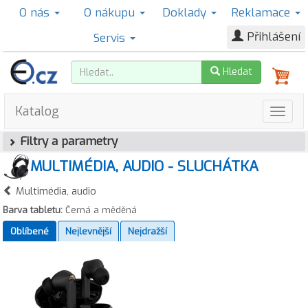
O nás
O nákupu
Doklady
Reklamace
Přihlášení
Servis
Hledat
Katalog
Filtry a parametry
MULTIMÉDIA, AUDIO - SLUCHÁTKA
Multimédia, audio
Barva tabletu:
Černá a měděná
Oblíbené
Nejlevnější
Nejdražší