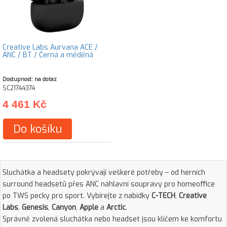
Creative Labs Aurvana ACE /
ANC / BT / Černá a měděná
Dostupnost: na dotaz
SC21744374
4 461 Kč
Do košíku
Sluchátka a headsety pokrývají veškeré potřeby – od herních
surround headsetů přes ANC náhlavní soupravy pro homeoffice
po TWS pecky pro sport. Vybírejte z nabídky
C-TECH
,
Creative
Labs
,
Genesis
,
Canyon
,
Apple
a
Arctic
.
Správně zvolená sluchátka nebo headset jsou klíčem ke komfortu