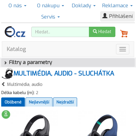
O nás
O nákupu
Doklady
Reklamace
Přihlášení
Servis
Hledat
Katalog
Filtry a parametry
MULTIMÉDIA, AUDIO - SLUCHÁTKA
Multimédia, audio
Délka kabelu (m):
2
Oblíbené
Nejlevnější
Nejdražší