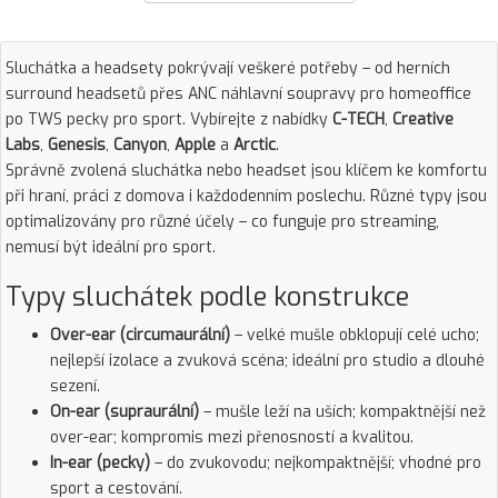
Sluchátka a headsety pokrývají veškeré potřeby – od herních
surround headsetů přes ANC náhlavní soupravy pro homeoffice
po TWS pecky pro sport. Vybírejte z nabídky
C-TECH
,
Creative
Labs
,
Genesis
,
Canyon
,
Apple
a
Arctic
.
Správně zvolená sluchátka nebo headset jsou klíčem ke komfortu
při hraní, práci z domova i každodenním poslechu. Různé typy jsou
optimalizovány pro různé účely – co funguje pro streaming,
nemusí být ideální pro sport.
Typy sluchátek podle konstrukce
Over-ear (circumaurální)
– velké mušle obklopují celé ucho;
nejlepší izolace a zvuková scéna; ideální pro studio a dlouhé
sezení.
On-ear (supraurální)
– mušle leží na uších; kompaktnější než
over-ear; kompromis mezi přenosností a kvalitou.
In-ear (pecky)
– do zvukovodu; nejkompaktnější; vhodné pro
sport a cestování.