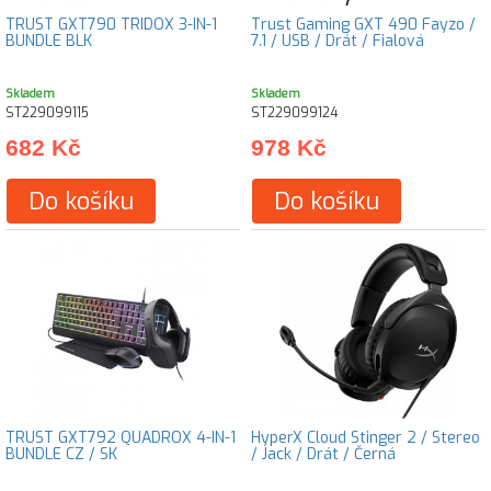
TRUST GXT790 TRIDOX 3-IN-1
Trust Gaming GXT 490 Fayzo /
BUNDLE BLK
7.1 / USB / Drát / Fialová
Skladem
Skladem
ST229099115
ST229099124
682 Kč
978 Kč
Do košíku
Do košíku
TRUST GXT792 QUADROX 4-IN-1
HyperX Cloud Stinger 2 / Stereo
BUNDLE CZ / SK
/ Jack / Drát / Černá