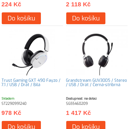
224 Kč
2 118 Kč
Do košíku
Do košíku
Trust Gaming GXT 490 Fayzo /
Grandstream GUV3005 / Stereo
7.1 / USB / Drát / Bílá
/ USB / Drát / Černá-stříbrná
Skladem
Dostupnost: na dotaz
ST2290991240
SG55460209
978 Kč
1 417 Kč
Do košíku
Do košíku