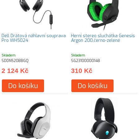
Dell Drátová náhlavní souprava
Herní stereo sluchátka Genesis
Pro WH5024
Argon 200,černo-zelené
Skladem
Skladem
SDDN520BBGQ
SG23100000148
2 124 Kč
310 Kč
Do košíku
Do košíku