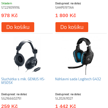
Skladem
Dostupnost: na dotaz
ST229099116
SHHP519T1AA
978 Kč
1 800 Kč
Do košíku
Do košíku
Sluchátka s mik. GENIUS HS-
Náhlavní sada Logitech G432
M505X
Dostupnost: na dotaz
Dostupnost: na dotaz
SG2166602751
SL202611027
259 Kč
1 442 Kč