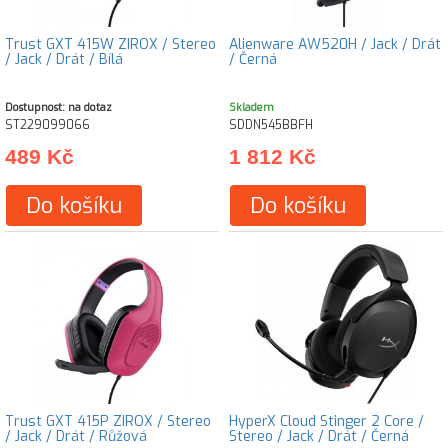
Trust GXT 415W ZIROX / Stereo
Alienware AW520H / Jack / Drát
/ Jack / Drát / Bílá
/ Černá
Dostupnost: na dotaz
Skladem
ST229099066
SDDN545BBFH
489 Kč
1 812 Kč
Do košíku
Do košíku
Trust GXT 415P ZIROX / Stereo
HyperX Cloud Stinger 2 Core /
/ Jack / Drát / Růžová
Stereo / Jack / Drát / Černá