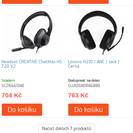
Headset CREATIVE ChatMax HS-
Lenovo H210 / ANC / Jack /
720 V2
Černá
Skladem
Dostupnost: na dotaz
SC216661340
SLLNZGXD1P46880
704 Kč
763 Kč
Do košíku
Do košíku
Načíst dalších
7
produktů