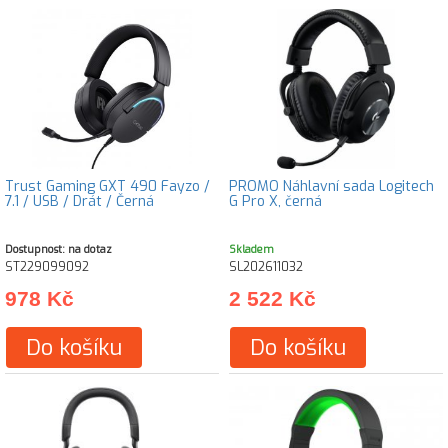
Trust Gaming GXT 490 Fayzo /
PROMO Náhlavní sada Logitech
7.1 / USB / Drát / Černá
G Pro X, černá
Dostupnost: na dotaz
Skladem
ST229099092
SL202611032
978 Kč
2 522 Kč
Do košíku
Do košíku