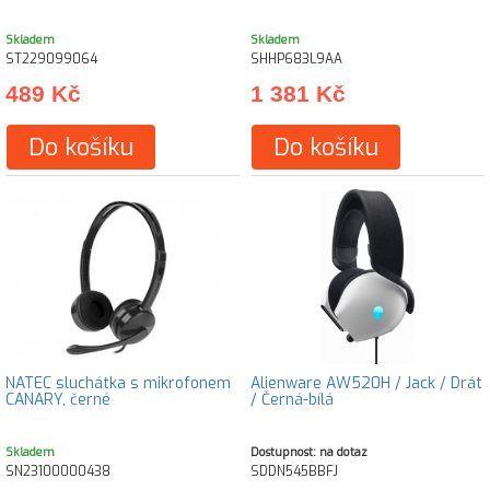
Skladem
Skladem
ST229099064
SHHP683L9AA
489 Kč
1 381 Kč
Do košíku
Do košíku
NATEC sluchátka s mikrofonem
Alienware AW520H / Jack / Drát
CANARY, černé
/ Černá-bílá
Skladem
Dostupnost: na dotaz
SN23100000438
SDDN545BBFJ