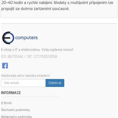
20–40 hodin a rychlé nabíjení. Modely s multipoint připojením lze
propojit se dvěma zařízeními současně.
E-shop s IT a elektronikou. Vždy najdeme řešení!
IČO: 86705342 | DIČ: CZ7702023098
Odebírejte akční nabídky emailem:
Odebírat
INFORMACE
O firmě
Obchodní podmínky
Reklamační podmínky