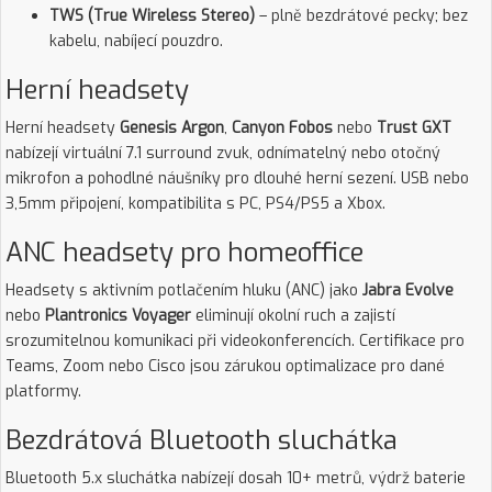
TWS (True Wireless Stereo)
– plně bezdrátové pecky; bez
kabelu, nabíjecí pouzdro.
Herní headsety
Herní headsety
Genesis Argon
,
Canyon Fobos
nebo
Trust GXT
nabízejí virtuální 7.1 surround zvuk, odnímatelný nebo otočný
mikrofon a pohodlné náušníky pro dlouhé herní sezení. USB nebo
3,5mm připojení, kompatibilita s PC, PS4/PS5 a Xbox.
ANC headsety pro homeoffice
Headsety s aktivním potlačením hluku (ANC) jako
Jabra Evolve
nebo
Plantronics Voyager
eliminují okolní ruch a zajistí
srozumitelnou komunikaci při videokonferencích. Certifikace pro
Teams, Zoom nebo Cisco jsou zárukou optimalizace pro dané
platformy.
Bezdrátová Bluetooth sluchátka
Bluetooth 5.x sluchátka nabízejí dosah 10+ metrů, výdrž baterie