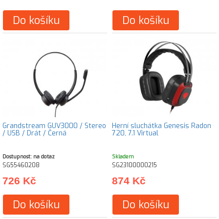
Do košíku
Do košíku
Grandstream GUV3000 / Stereo
Herní sluchátka Genesis Radon
/ USB / Drát / Černá
720, 7.1 Virtual
Dostupnost: na dotaz
Skladem
SG55460208
SG23100000215
726 Kč
874 Kč
Do košíku
Do košíku