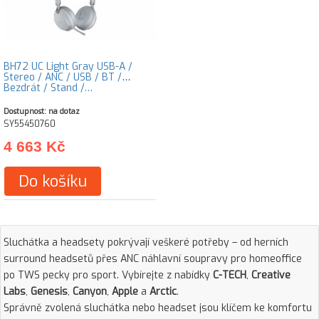
BH72 UC Light Gray USB-A /
Stereo / ANC / USB / BT /
Bezdrát / Stand /…
Dostupnost: na dotaz
SY55450760
4 663 Kč
Do košíku
Sluchátka a headsety pokrývají veškeré potřeby – od herních
surround headsetů přes ANC náhlavní soupravy pro homeoffice
po TWS pecky pro sport. Vybírejte z nabídky
C-TECH
,
Creative
Labs
,
Genesis
,
Canyon
,
Apple
a
Arctic
.
Správně zvolená sluchátka nebo headset jsou klíčem ke komfortu