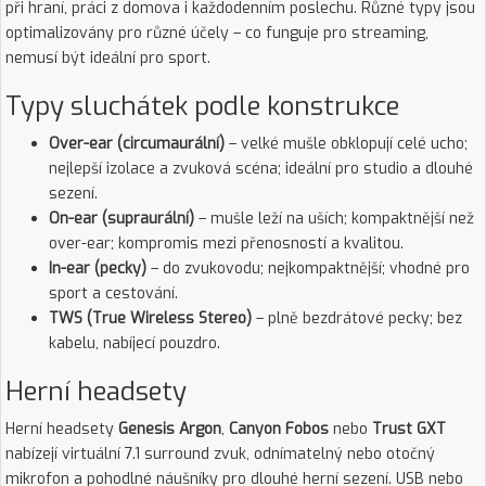
při hraní, práci z domova i každodenním poslechu. Různé typy jsou
optimalizovány pro různé účely – co funguje pro streaming,
nemusí být ideální pro sport.
Typy sluchátek podle konstrukce
Over-ear (circumaurální)
– velké mušle obklopují celé ucho;
nejlepší izolace a zvuková scéna; ideální pro studio a dlouhé
sezení.
On-ear (supraurální)
– mušle leží na uších; kompaktnější než
over-ear; kompromis mezi přenosností a kvalitou.
In-ear (pecky)
– do zvukovodu; nejkompaktnější; vhodné pro
sport a cestování.
TWS (True Wireless Stereo)
– plně bezdrátové pecky; bez
kabelu, nabíjecí pouzdro.
Herní headsety
Herní headsety
Genesis Argon
,
Canyon Fobos
nebo
Trust GXT
nabízejí virtuální 7.1 surround zvuk, odnímatelný nebo otočný
mikrofon a pohodlné náušníky pro dlouhé herní sezení. USB nebo