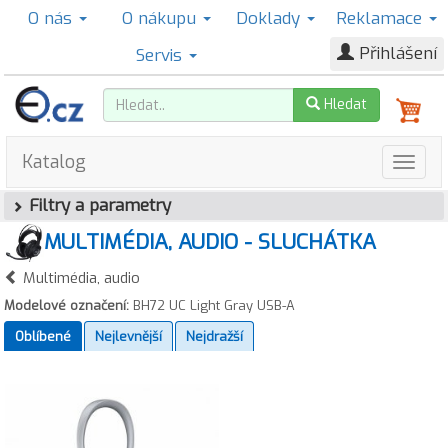
O nás
O nákupu
Doklady
Reklamace
Přihlášení
Servis
Hledat
Katalog
Filtry a parametry
MULTIMÉDIA, AUDIO - SLUCHÁTKA
Multimédia, audio
Modelové označení:
BH72 UC Light Gray USB-A
Oblíbené
Nejlevnější
Nejdražší