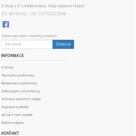
E-shop s IT a elektronikou. Vždy najdeme řešení!
IČO: 86705342 | DIČ: CZ7702023098
Odebírejte akční nabídky emailem:
Odebírat
INFORMACE
O firmě
Obchodní podmínky
Reklamační podmínky
Odstoupení od smlouvy
Ochrana osobních údajů
Doprava a platba
Jak se k nám dostat
Elektroodpad
KONTAKT