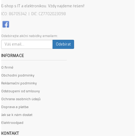
E-shop s IT a elektronikou. Vždy najdeme řešení!
IČO: 86705342 | DIČ: CZ7702023098
Odebírejte akční nabídky emailem:
Odebírat
INFORMACE
O firmě
Obchodní podmínky
Reklamační podmínky
Odstoupení od smlouvy
Ochrana osobních údajů
Doprava a platba
Jak se k nám dostat
Elektroodpad
KONTAKT