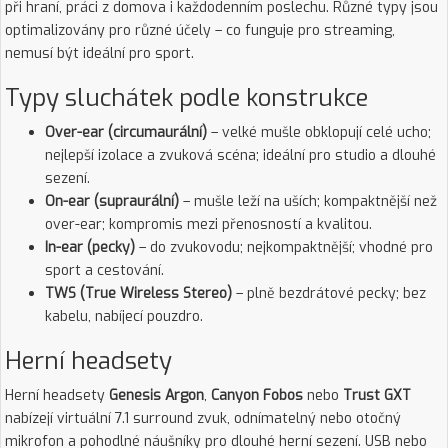
při hraní, práci z domova i každodenním poslechu. Různé typy jsou
optimalizovány pro různé účely – co funguje pro streaming,
nemusí být ideální pro sport.
Typy sluchátek podle konstrukce
Over-ear (circumaurální)
– velké mušle obklopují celé ucho;
nejlepší izolace a zvuková scéna; ideální pro studio a dlouhé
sezení.
On-ear (supraurální)
– mušle leží na uších; kompaktnější než
over-ear; kompromis mezi přenosností a kvalitou.
In-ear (pecky)
– do zvukovodu; nejkompaktnější; vhodné pro
sport a cestování.
TWS (True Wireless Stereo)
– plně bezdrátové pecky; bez
kabelu, nabíjecí pouzdro.
Herní headsety
Herní headsety
Genesis Argon
,
Canyon Fobos
nebo
Trust GXT
nabízejí virtuální 7.1 surround zvuk, odnímatelný nebo otočný
mikrofon a pohodlné náušníky pro dlouhé herní sezení. USB nebo