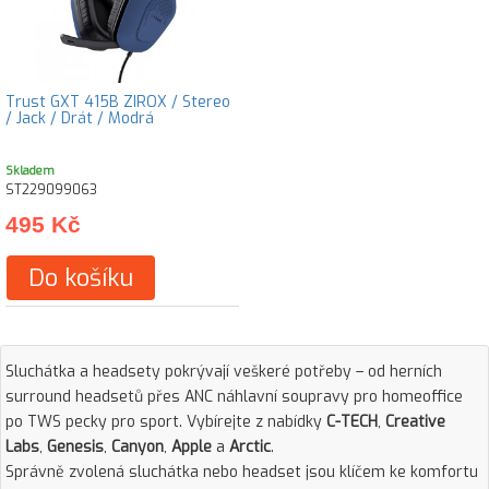
Trust GXT 415B ZIROX / Stereo
/ Jack / Drát / Modrá
Skladem
ST229099063
495 Kč
Do košíku
Sluchátka a headsety pokrývají veškeré potřeby – od herních
surround headsetů přes ANC náhlavní soupravy pro homeoffice
po TWS pecky pro sport. Vybírejte z nabídky
C-TECH
,
Creative
Labs
,
Genesis
,
Canyon
,
Apple
a
Arctic
.
Správně zvolená sluchátka nebo headset jsou klíčem ke komfortu