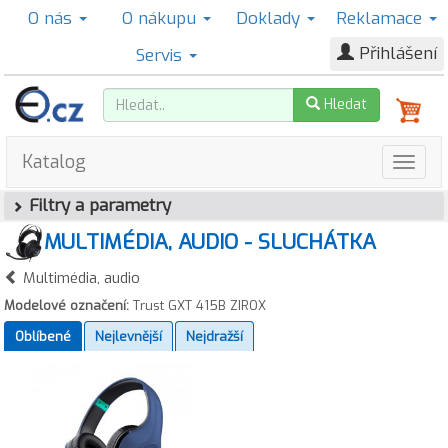
O nás
O nákupu
Doklady
Reklamace
Přihlášení
Servis
Hledat
Katalog
Filtry a parametry
MULTIMÉDIA, AUDIO - SLUCHÁTKA
Multimédia, audio
Modelové označení:
Trust GXT 415B ZIROX
Oblíbené
Nejlevnější
Nejdražší