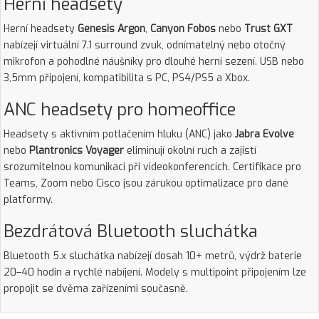
Herní headsety
Herní headsety
Genesis Argon
,
Canyon Fobos
nebo
Trust GXT
nabízejí virtuální 7.1 surround zvuk, odnímatelný nebo otočný
mikrofon a pohodlné náušníky pro dlouhé herní sezení. USB nebo
3,5mm připojení, kompatibilita s PC, PS4/PS5 a Xbox.
ANC headsety pro homeoffice
Headsety s aktivním potlačením hluku (ANC) jako
Jabra Evolve
nebo
Plantronics Voyager
eliminují okolní ruch a zajistí
srozumitelnou komunikaci při videokonferencích. Certifikace pro
Teams, Zoom nebo Cisco jsou zárukou optimalizace pro dané
platformy.
Bezdrátová Bluetooth sluchátka
Bluetooth 5.x sluchátka nabízejí dosah 10+ metrů, výdrž baterie
20–40 hodin a rychlé nabíjení. Modely s multipoint připojením lze
propojit se dvěma zařízeními současně.