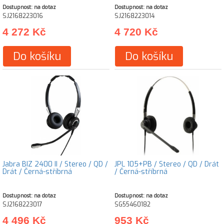
Dostupnost: na dotaz
Dostupnost: na dotaz
SJ2168223016
SJ2168223014
4 272 Kč
4 720 Kč
Do košíku
Do košíku
Jabra BIZ 2400 II / Stereo / QD /
JPL 105+PB / Stereo / QD / Drát
Drát / Černá-stříbrná
/ Černá-stříbrná
Dostupnost: na dotaz
Dostupnost: na dotaz
SJ2168223017
SG55460182
4 496 Kč
953 Kč