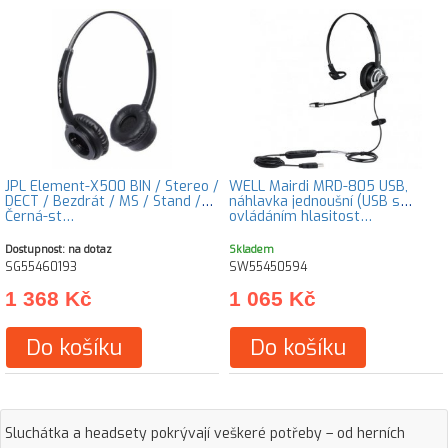
JPL Element-X500 BIN / Stereo /
WELL Mairdi MRD-805 USB,
DECT / Bezdrát / MS / Stand /
náhlavka jednoušní (USB s
Černá-st…
ovládáním hlasitost…
Dostupnost: na dotaz
Skladem
SG55460193
SW55450594
1 368 Kč
1 065 Kč
Do košíku
Do košíku
Sluchátka a headsety pokrývají veškeré potřeby – od herních