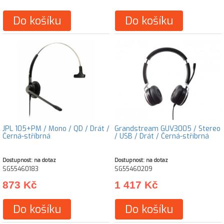
Do košíku
Do košíku
JPL 105+PM / Mono / QD / Drát /
Grandstream GUV3005 / Stereo
Černá-stříbrná
/ USB / Drát / Černá-stříbrná
Dostupnost: na dotaz
Dostupnost: na dotaz
SG55460183
SG55460209
873 Kč
1 417 Kč
Do košíku
Do košíku