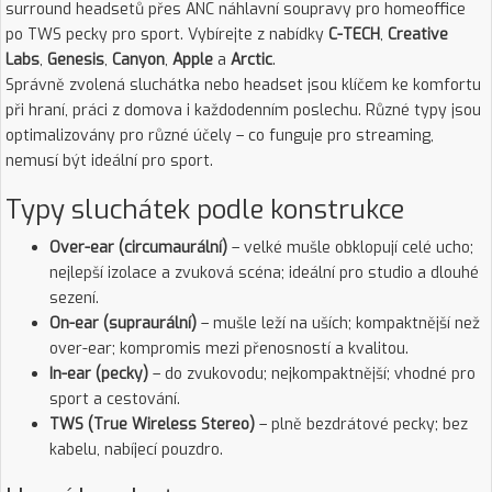
surround headsetů přes ANC náhlavní soupravy pro homeoffice
po TWS pecky pro sport. Vybírejte z nabídky
C-TECH
,
Creative
Labs
,
Genesis
,
Canyon
,
Apple
a
Arctic
.
Správně zvolená sluchátka nebo headset jsou klíčem ke komfortu
při hraní, práci z domova i každodenním poslechu. Různé typy jsou
optimalizovány pro různé účely – co funguje pro streaming,
nemusí být ideální pro sport.
Typy sluchátek podle konstrukce
Over-ear (circumaurální)
– velké mušle obklopují celé ucho;
nejlepší izolace a zvuková scéna; ideální pro studio a dlouhé
sezení.
On-ear (supraurální)
– mušle leží na uších; kompaktnější než
over-ear; kompromis mezi přenosností a kvalitou.
In-ear (pecky)
– do zvukovodu; nejkompaktnější; vhodné pro
sport a cestování.
TWS (True Wireless Stereo)
– plně bezdrátové pecky; bez
kabelu, nabíjecí pouzdro.