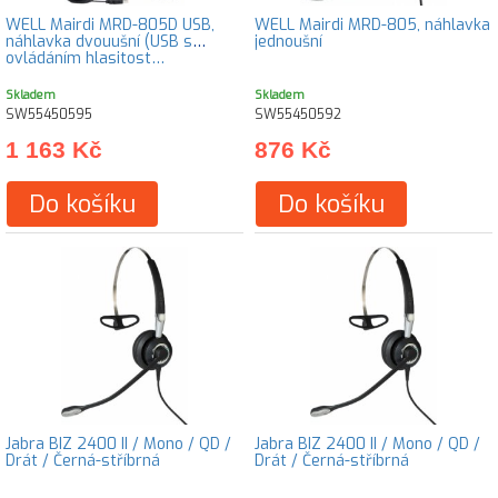
WELL Mairdi MRD-805D USB,
WELL Mairdi MRD-805, náhlavka
náhlavka dvouušní (USB s
jednoušní
ovládáním hlasitost…
Skladem
Skladem
SW55450595
SW55450592
1 163 Kč
876 Kč
Do košíku
Do košíku
Jabra BIZ 2400 II / Mono / QD /
Jabra BIZ 2400 II / Mono / QD /
Drát / Černá-stříbrná
Drát / Černá-stříbrná