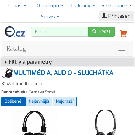
O nás
O nákupu
Doklady
Reklamace
Přihlášení
Servis
Hledat
Katalog
Filtry a parametry
MULTIMÉDIA, AUDIO - SLUCHÁTKA
Multimédia, audio
Barva tabletu:
Černá-stříbrná
Oblíbené
Nejlevnější
Nejdražší