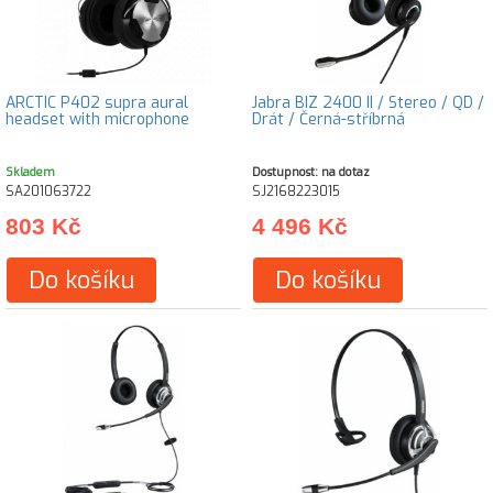
ARCTIC P402 supra aural
Jabra BIZ 2400 II / Stereo / QD /
headset with microphone
Drát / Černá-stříbrná
Skladem
Dostupnost: na dotaz
SA201063722
SJ2168223015
803 Kč
4 496 Kč
Do košíku
Do košíku