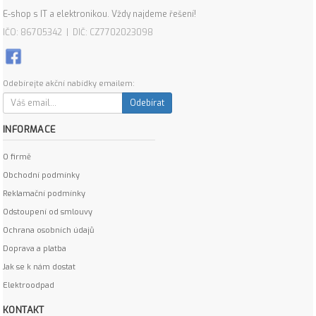
E-shop s IT a elektronikou. Vždy najdeme řešení!
IČO: 86705342 | DIČ: CZ7702023098
Odebírejte akční nabídky emailem:
Odebírat
INFORMACE
O firmě
Obchodní podmínky
Reklamační podmínky
Odstoupení od smlouvy
Ochrana osobních údajů
Doprava a platba
Jak se k nám dostat
Elektroodpad
KONTAKT