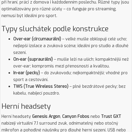
při hraní, práci z domova i každodenním poslechu. Různé typy jsou
optimalizovány pro různé účely – co funguje pro streaming,
nemusí být ideální pro sport.
Typy sluchátek podle konstrukce
Over-ear (circumaurální)
– velké mušle obklopují celé ucho;
nejlepší izolace a zvuková scéna; ideální pro studio a dlouhé
sezení.
On-ear (supraurální)
– mušle leží na uších; kompaktnější než
over-ear; kompromis mezi přenosností a kvalitou.
In-ear (pecky)
– do zvukovodu; nejkompaktnější; vhodné pro
sport a cestování.
TWS (True Wireless Stereo)
– plně bezdrátové pecky; bez
kabelu, nabíjecí pouzdro.
Herní headsety
Herní headsety
Genesis Argon
,
Canyon Fobos
nebo
Trust GXT
nabízejí virtuální 7.1 surround zvuk, odnímatelný nebo otočný
mikrofon a pohodlné náušníky pro dlouhé herní sezení. USB nebo