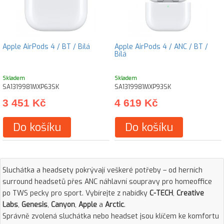
Apple AirPods 4 / BT / Bílá
Apple AirPods 4 / ANC / BT /
Bílá
Skladem
Skladem
SA1319981MXP63SK
SA1319981MXP93SK
3 451 Kč
4 619 Kč
Do košíku
Do košíku
Sluchátka a headsety pokrývají veškeré potřeby – od herních
surround headsetů přes ANC náhlavní soupravy pro homeoffice
po TWS pecky pro sport. Vybírejte z nabídky
C-TECH
,
Creative
Labs
,
Genesis
,
Canyon
,
Apple
a
Arctic
.
Správně zvolená sluchátka nebo headset jsou klíčem ke komfortu