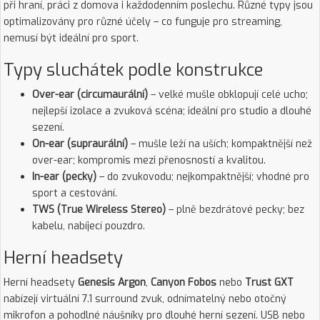
při hraní, práci z domova i každodenním poslechu. Různé typy jsou
optimalizovány pro různé účely – co funguje pro streaming,
nemusí být ideální pro sport.
Typy sluchátek podle konstrukce
Over-ear (circumaurální)
– velké mušle obklopují celé ucho;
nejlepší izolace a zvuková scéna; ideální pro studio a dlouhé
sezení.
On-ear (supraurální)
– mušle leží na uších; kompaktnější než
over-ear; kompromis mezi přenosností a kvalitou.
In-ear (pecky)
– do zvukovodu; nejkompaktnější; vhodné pro
sport a cestování.
TWS (True Wireless Stereo)
– plně bezdrátové pecky; bez
kabelu, nabíjecí pouzdro.
Herní headsety
Herní headsety
Genesis Argon
,
Canyon Fobos
nebo
Trust GXT
nabízejí virtuální 7.1 surround zvuk, odnímatelný nebo otočný
mikrofon a pohodlné náušníky pro dlouhé herní sezení. USB nebo