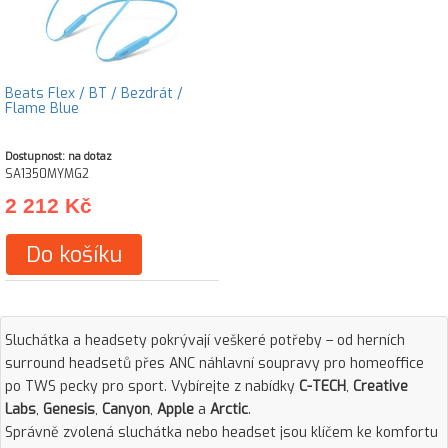
Beats Flex / BT / Bezdrát /
Flame Blue
Dostupnost: na dotaz
SA1350MYMG2
2 212 Kč
Do košíku
Sluchátka a headsety pokrývají veškeré potřeby – od herních
surround headsetů přes ANC náhlavní soupravy pro homeoffice
po TWS pecky pro sport. Vybírejte z nabídky
C-TECH
,
Creative
Labs
,
Genesis
,
Canyon
,
Apple
a
Arctic
.
Správně zvolená sluchátka nebo headset jsou klíčem ke komfortu