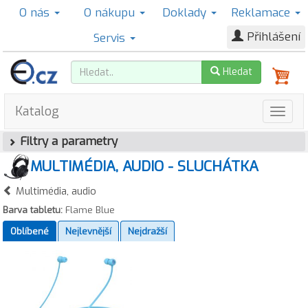
O nás
O nákupu
Doklady
Reklamace
Přihlášení
Servis
Hledat
Katalog
Filtry a parametry
MULTIMÉDIA, AUDIO - SLUCHÁTKA
Multimédia, audio
Barva tabletu:
Flame Blue
Oblíbené
Nejlevnější
Nejdražší