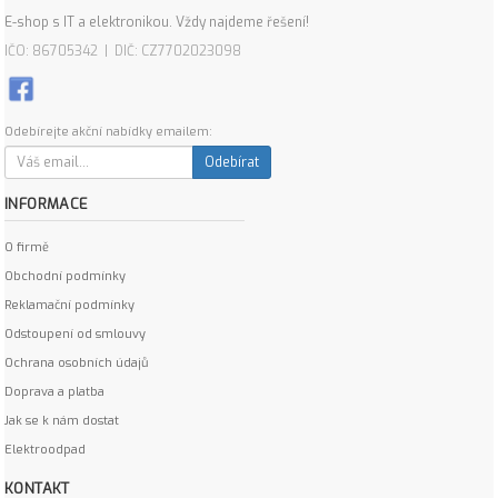
E-shop s IT a elektronikou. Vždy najdeme řešení!
IČO: 86705342 | DIČ: CZ7702023098
Odebírejte akční nabídky emailem:
Odebírat
INFORMACE
O firmě
Obchodní podmínky
Reklamační podmínky
Odstoupení od smlouvy
Ochrana osobních údajů
Doprava a platba
Jak se k nám dostat
Elektroodpad
KONTAKT