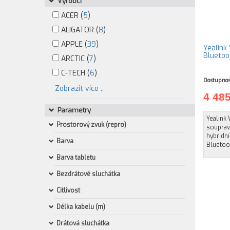
Výrobci
ACER (
5
)
ALIGATOR (
8
)
APPLE (
39
)
Yealink
Bluetoo
ARCTIC (
7
)
C-TECH (
6
)
Dostupnos
Zobrazit více ..
4 48
Parametry
Yealink
Prostorový zvuk (repro)
souprav
hybridní
Barva
Bluetoot
Barva tabletu
Bezdrátové sluchátka
Citlivost
Délka kabelu (m)
Drátová sluchátka