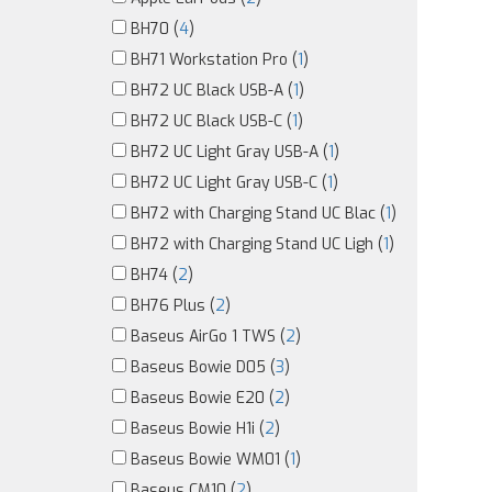
BH70 (
4
)
BH71 Workstation Pro (
1
)
BH72 UC Black USB-A (
1
)
BH72 UC Black USB-C (
1
)
BH72 UC Light Gray USB-A (
1
)
BH72 UC Light Gray USB-C (
1
)
BH72 with Charging Stand UC Blac (
1
)
BH72 with Charging Stand UC Ligh (
1
)
BH74 (
2
)
BH76 Plus (
2
)
Baseus AirGo 1 TWS (
2
)
Baseus Bowie D05 (
3
)
Baseus Bowie E20 (
2
)
Baseus Bowie H1i (
2
)
Baseus Bowie WM01 (
1
)
Baseus CM10 (
2
)