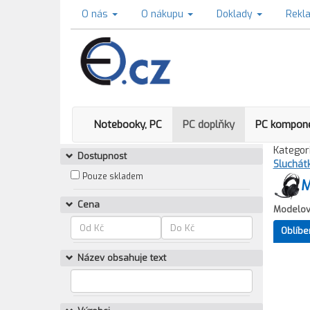
O nás
O nákupu
Doklady
Rekl
Notebooky, PC
PC doplňky
PC kompon
Kategori
Dostupnost
Sluchát
Pouze skladem
M
Cena
Modelov
Oblíbe
Název obsahuje text