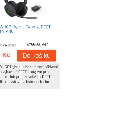
 WH68 Hybrid Teams, DECT,
th, ANC,
SY55450997
t: na dotaz
5 Kč
Do košíku
 WH68 Hybrid je bezdrátová náhlavní
a vybavená DECT donglem pro
 práci. Integruje v sobě jak DECT i
h a je vybavena hybridní techn