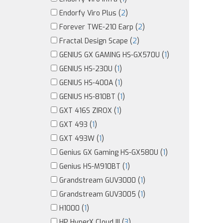
Endorfy Viro Plus (
2
)
Forever TWE-210 Earp (
2
)
Fractal Design Scape (
2
)
GENIUS GX GAMING HS-GX570U (
1
)
GENIUS HS-230U (
1
)
GENIUS HS-400A (
1
)
GENIUS HS-810BT (
1
)
GXT 416S ZIROX (
1
)
GXT 493 (
1
)
GXT 493W (
1
)
Genius GX Gaming HS-GX580U (
1
)
Genius HS-M910BT (
1
)
Grandstream GUV3000 (
1
)
Grandstream GUV3005 (
1
)
H1000 (
1
)
HP HyperX Cloud III (
3
)