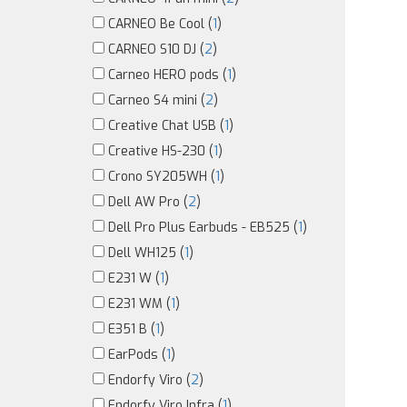
CARNEO Be Cool (
1
)
CARNEO S10 DJ (
2
)
Carneo HERO pods (
1
)
Carneo S4 mini (
2
)
Creative Chat USB (
1
)
Creative HS-230 (
1
)
Crono SY205WH (
1
)
Dell AW Pro (
2
)
Dell Pro Plus Earbuds - EB525 (
1
)
Dell WH125 (
1
)
E231 W (
1
)
E231 WM (
1
)
E351 B (
1
)
EarPods (
1
)
Endorfy Viro (
2
)
Endorfy Viro Infra (
1
)