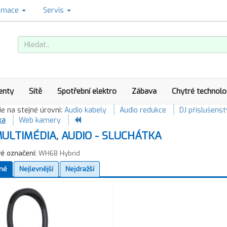
amace
Servis
enty
Sítě
Spotřební elektro
Zábava
Chytré technolo
e na stejné úrovni:
Audio kabely
Audio redukce
DJ příslušenst
ka
Web kamery
ULTIMÉDIA, AUDIO - SLUCHÁTKA
é označení:
WH68 Hybrid
né
Nejlevnější
Nejdražší