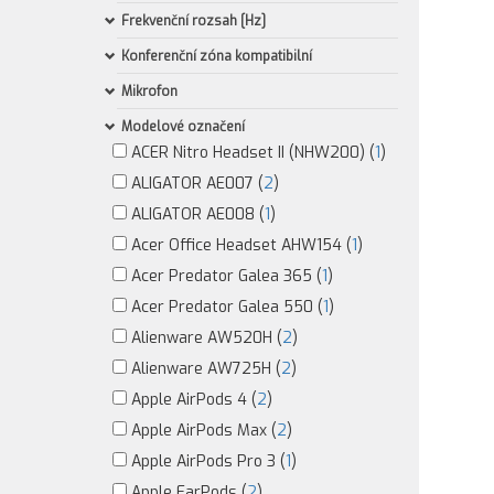
Frekvenční rozsah [Hz]
Konferenční zóna kompatibilní
Mikrofon
Modelové označení
ACER Nitro Headset II (NHW200) (
1
)
ALIGATOR AE007 (
2
)
ALIGATOR AE008 (
1
)
Acer Office Headset AHW154 (
1
)
Acer Predator Galea 365 (
1
)
Acer Predator Galea 550 (
1
)
Alienware AW520H (
2
)
Alienware AW725H (
2
)
Apple AirPods 4 (
2
)
Apple AirPods Max (
2
)
Apple AirPods Pro 3 (
1
)
Apple EarPods (
2
)