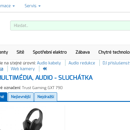
amace
Servis
enty
Sítě
Spotřební elektro
Zábava
Chytré technolo
e na stejné úrovni:
Audio kabely
Audio redukce
DJ příslušenst
ka
Web kamery
ULTIMÉDIA, AUDIO - SLUCHÁTKA
é označení:
Trust Gaming GXT 790
né
Nejlevnější
Nejdražší