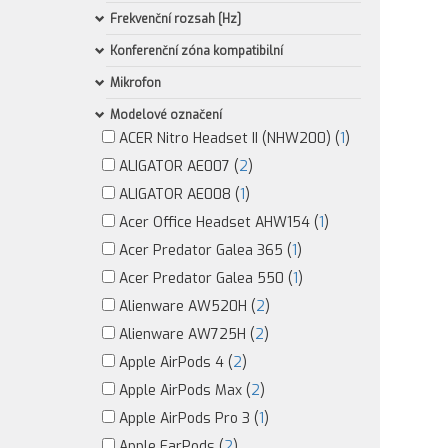
Frekvenční rozsah [Hz]
Konferenční zóna kompatibilní
Mikrofon
Modelové označení
ACER Nitro Headset II (NHW200) (
1
)
ALIGATOR AE007 (
2
)
ALIGATOR AE008 (
1
)
Acer Office Headset AHW154 (
1
)
Acer Predator Galea 365 (
1
)
Acer Predator Galea 550 (
1
)
Alienware AW520H (
2
)
Alienware AW725H (
2
)
Apple AirPods 4 (
2
)
Apple AirPods Max (
2
)
Apple AirPods Pro 3 (
1
)
Apple EarPods (
2
)