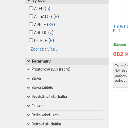
Výrobci
ACER (
5
)
ALIGATOR (
8
)
APPLE (
39
)
TRUST 
BLK
ARCTIC (
7
)
C-TECH (
6
)
Skladem
Zobrazit více ..
682 
Parametry
Trust Ga
Prostorový zvuk (repro)
3v1 obs
podsvíc
Barva
pohodln
Barva tabletu
Bezdrátové sluchátka
Citlivost
Délka kabelu (m)
Drátová sluchátka