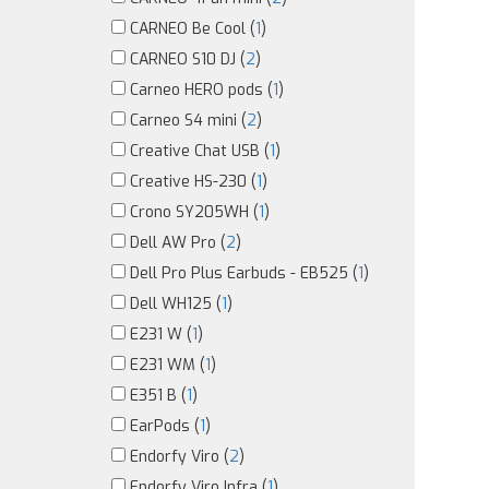
CARNEO Be Cool (
1
)
CARNEO S10 DJ (
2
)
Carneo HERO pods (
1
)
Carneo S4 mini (
2
)
Creative Chat USB (
1
)
Creative HS-230 (
1
)
Crono SY205WH (
1
)
Dell AW Pro (
2
)
Dell Pro Plus Earbuds - EB525 (
1
)
Dell WH125 (
1
)
E231 W (
1
)
E231 WM (
1
)
E351 B (
1
)
EarPods (
1
)
Endorfy Viro (
2
)
Endorfy Viro Infra (
1
)