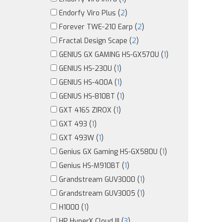
Endorfy Viro Plus (
2
)
Forever TWE-210 Earp (
2
)
Fractal Design Scape (
2
)
GENIUS GX GAMING HS-GX570U (
1
)
GENIUS HS-230U (
1
)
GENIUS HS-400A (
1
)
GENIUS HS-810BT (
1
)
GXT 416S ZIROX (
1
)
GXT 493 (
1
)
GXT 493W (
1
)
Genius GX Gaming HS-GX580U (
1
)
Genius HS-M910BT (
1
)
Grandstream GUV3000 (
1
)
Grandstream GUV3005 (
1
)
H1000 (
1
)
HP HyperX Cloud III (
3
)