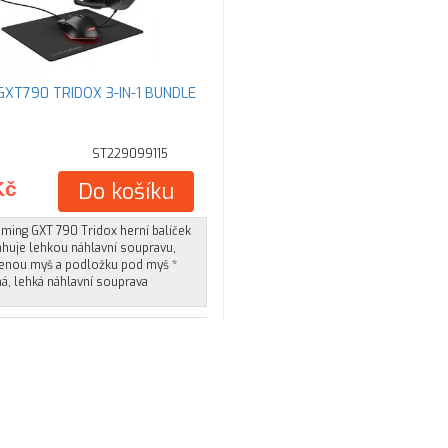
GXT790 TRIDOX 3-IN-1 BUNDLE
ST229099115
Kč
Do košíku
ming GXT 790 Tridox herní balíček
ahuje lehkou náhlavní soupravu,
enou myš a podložku pod myš *
á, lehká náhlavní souprava