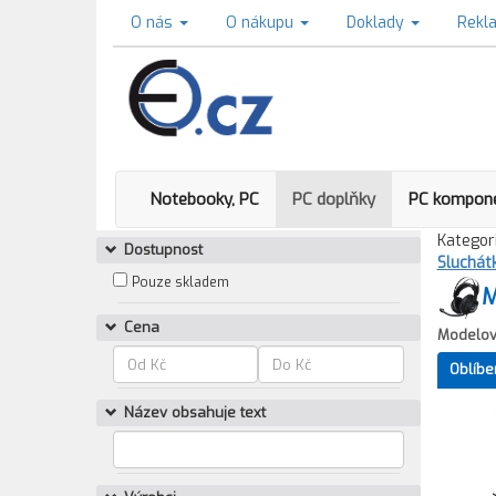
O nás
O nákupu
Doklady
Rekl
Notebooky, PC
PC doplňky
PC kompon
Kategori
Dostupnost
Sluchát
Pouze skladem
M
Cena
Modelov
Oblíbe
Název obsahuje text