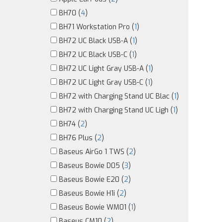
BH70 (
4
)
BH71 Workstation Pro (
1
)
BH72 UC Black USB-A (
1
)
BH72 UC Black USB-C (
1
)
BH72 UC Light Gray USB-A (
1
)
BH72 UC Light Gray USB-C (
1
)
BH72 with Charging Stand UC Blac (
1
)
BH72 with Charging Stand UC Ligh (
1
)
BH74 (
2
)
BH76 Plus (
2
)
Baseus AirGo 1 TWS (
2
)
Baseus Bowie D05 (
3
)
Baseus Bowie E20 (
2
)
Baseus Bowie H1i (
2
)
Baseus Bowie WM01 (
1
)
Baseus CM10 (
2
)