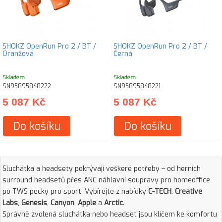
SHOKZ OpenRun Pro 2 / BT /
SHOKZ OpenRun Pro 2 / BT /
Oranžová
Černá
Skladem
Skladem
SN95895848222
SN95895848221
5 087 Kč
5 087 Kč
Do košíku
Do košíku
Sluchátka a headsety pokrývají veškeré potřeby – od herních
surround headsetů přes ANC náhlavní soupravy pro homeoffice
po TWS pecky pro sport. Vybírejte z nabídky
C-TECH
,
Creative
Labs
,
Genesis
,
Canyon
,
Apple
a
Arctic
.
Správně zvolená sluchátka nebo headset jsou klíčem ke komfortu