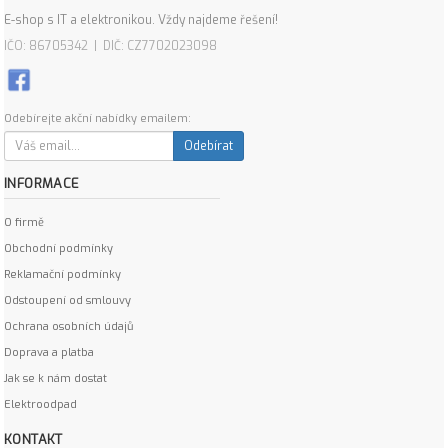
E-shop s IT a elektronikou. Vždy najdeme řešení!
IČO: 86705342 | DIČ: CZ7702023098
Odebírejte akční nabídky emailem:
Odebírat
INFORMACE
O firmě
Obchodní podmínky
Reklamační podmínky
Odstoupení od smlouvy
Ochrana osobních údajů
Doprava a platba
Jak se k nám dostat
Elektroodpad
KONTAKT