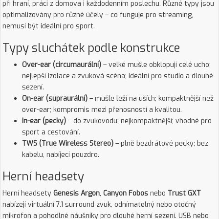
při hraní, práci z domova i každodenním poslechu. Různé typy jsou
optimalizovány pro různé účely – co funguje pro streaming,
nemusí být ideální pro sport.
Typy sluchátek podle konstrukce
Over-ear (circumaurální)
– velké mušle obklopují celé ucho;
nejlepší izolace a zvuková scéna; ideální pro studio a dlouhé
sezení.
On-ear (supraurální)
– mušle leží na uších; kompaktnější než
over-ear; kompromis mezi přenosností a kvalitou.
In-ear (pecky)
– do zvukovodu; nejkompaktnější; vhodné pro
sport a cestování.
TWS (True Wireless Stereo)
– plně bezdrátové pecky; bez
kabelu, nabíjecí pouzdro.
Herní headsety
Herní headsety
Genesis Argon
,
Canyon Fobos
nebo
Trust GXT
nabízejí virtuální 7.1 surround zvuk, odnímatelný nebo otočný
mikrofon a pohodlné náušníky pro dlouhé herní sezení. USB nebo