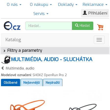
O nás
O nákupu
Doklady
Reklamace
Přihlášení
Servis
Hledat
Katalog
Filtry a parametry
MULTIMÉDIA, AUDIO - SLUCHÁTKA
Multimédia, audio
Modelové označení:
SHOKZ OpenRun Pro 2
Oblíbené
Nejlevnější
Nejdražší