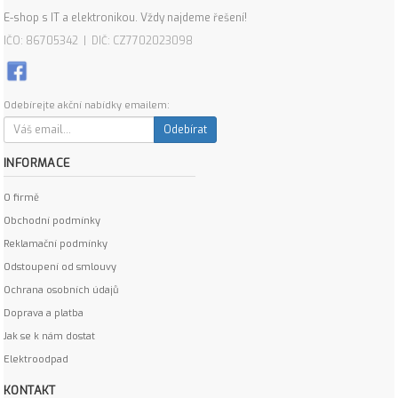
E-shop s IT a elektronikou. Vždy najdeme řešení!
IČO: 86705342 | DIČ: CZ7702023098
Odebírejte akční nabídky emailem:
Odebírat
INFORMACE
O firmě
Obchodní podmínky
Reklamační podmínky
Odstoupení od smlouvy
Ochrana osobních údajů
Doprava a platba
Jak se k nám dostat
Elektroodpad
KONTAKT