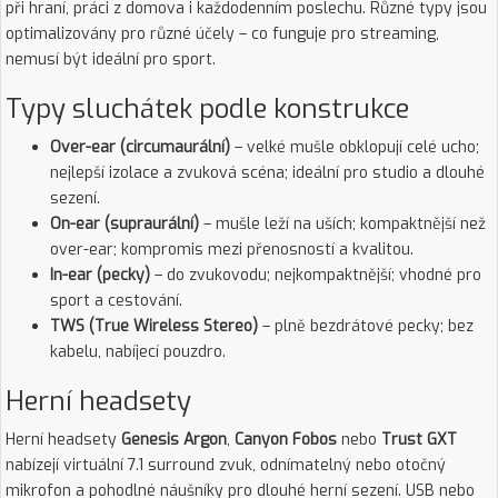
při hraní, práci z domova i každodenním poslechu. Různé typy jsou
optimalizovány pro různé účely – co funguje pro streaming,
nemusí být ideální pro sport.
Typy sluchátek podle konstrukce
Over-ear (circumaurální)
– velké mušle obklopují celé ucho;
nejlepší izolace a zvuková scéna; ideální pro studio a dlouhé
sezení.
On-ear (supraurální)
– mušle leží na uších; kompaktnější než
over-ear; kompromis mezi přenosností a kvalitou.
In-ear (pecky)
– do zvukovodu; nejkompaktnější; vhodné pro
sport a cestování.
TWS (True Wireless Stereo)
– plně bezdrátové pecky; bez
kabelu, nabíjecí pouzdro.
Herní headsety
Herní headsety
Genesis Argon
,
Canyon Fobos
nebo
Trust GXT
nabízejí virtuální 7.1 surround zvuk, odnímatelný nebo otočný
mikrofon a pohodlné náušníky pro dlouhé herní sezení. USB nebo