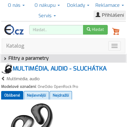
O nás
O nákupu
Doklady
Reklamace
Přihlášení
Servis
Hledat
Katalog
Filtry a parametry
MULTIMÉDIA, AUDIO - SLUCHÁTKA
Multimédia, audio
Modelové označení:
OneOdio OpenRock Pro
Oblíbené
Nejlevnější
Nejdražší