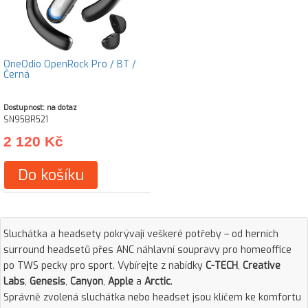
OneOdio OpenRock Pro / BT /
Černá
Dostupnost: na dotaz
SN95BR521
2 120 Kč
Do košíku
Sluchátka a headsety pokrývají veškeré potřeby – od herních
surround headsetů přes ANC náhlavní soupravy pro homeoffice
po TWS pecky pro sport. Vybírejte z nabídky
C-TECH
,
Creative
Labs
,
Genesis
,
Canyon
,
Apple
a
Arctic
.
Správně zvolená sluchátka nebo headset jsou klíčem ke komfortu