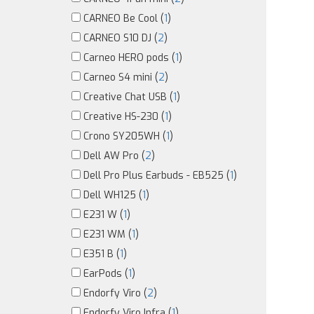
CARNEO Be Cool (
1
)
CARNEO S10 DJ (
2
)
Carneo HERO pods (
1
)
Carneo S4 mini (
2
)
Creative Chat USB (
1
)
Creative HS-230 (
1
)
Crono SY205WH (
1
)
Dell AW Pro (
2
)
Dell Pro Plus Earbuds - EB525 (
1
)
Dell WH125 (
1
)
E231 W (
1
)
E231 WM (
1
)
E351 B (
1
)
EarPods (
1
)
Endorfy Viro (
2
)
Endorfy Viro Infra (
1
)