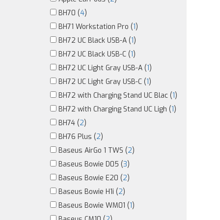
BH70 (
4
)
BH71 Workstation Pro (
1
)
BH72 UC Black USB-A (
1
)
BH72 UC Black USB-C (
1
)
BH72 UC Light Gray USB-A (
1
)
BH72 UC Light Gray USB-C (
1
)
BH72 with Charging Stand UC Blac (
1
)
BH72 with Charging Stand UC Ligh (
1
)
BH74 (
2
)
BH76 Plus (
2
)
Baseus AirGo 1 TWS (
2
)
Baseus Bowie D05 (
3
)
Baseus Bowie E20 (
2
)
Baseus Bowie H1i (
2
)
Baseus Bowie WM01 (
1
)
Baseus CM10 (
2
)