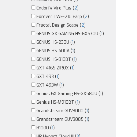
Endorfy Viro Plus (
2
)
Forever TWE-210 Earp (
2
)
Fractal Design Scape (
2
)
GENIUS GX GAMING HS-GX570U (
1
)
GENIUS HS-230U (
1
)
GENIUS HS-400A (
1
)
GENIUS HS-810BT (
1
)
GXT 416S ZIROX (
1
)
GXT 493 (
1
)
GXT 493W (
1
)
Genius GX Gaming HS-GX580U (
1
)
Genius HS-M910BT (
1
)
Grandstream GUV3000 (
1
)
Grandstream GUV3005 (
1
)
H1000 (
1
)
HP HyperX Cloud III (
3
)