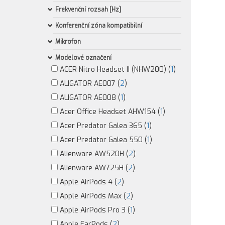
Frekvenční rozsah [Hz]
Konferenční zóna kompatibilní
Mikrofon
Modelové označení
ACER Nitro Headset II (NHW200) (
1
)
ALIGATOR AE007 (
2
)
ALIGATOR AE008 (
1
)
Acer Office Headset AHW154 (
1
)
Acer Predator Galea 365 (
1
)
Acer Predator Galea 550 (
1
)
Alienware AW520H (
2
)
Alienware AW725H (
2
)
Apple AirPods 4 (
2
)
Apple AirPods Max (
2
)
Apple AirPods Pro 3 (
1
)
Apple EarPods (
2
)