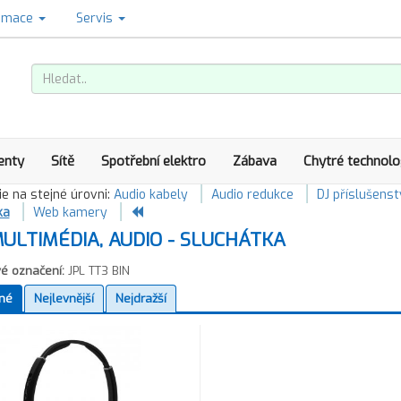
amace
Servis
enty
Sítě
Spotřební elektro
Zábava
Chytré technolo
e na stejné úrovni:
Audio kabely
Audio redukce
DJ příslušenst
ka
Web kamery
ULTIMÉDIA, AUDIO - SLUCHÁTKA
é označení:
JPL TT3 BIN
né
Nejlevnější
Nejdražší