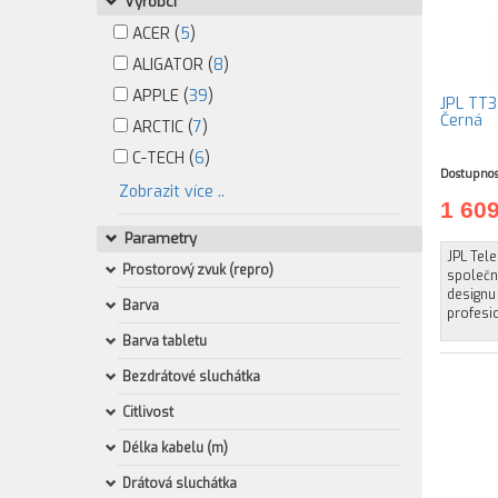
Výrobci
ACER (
5
)
ALIGATOR (
8
)
APPLE (
39
)
JPL TT3 
Černá
ARCTIC (
7
)
C-TECH (
6
)
Dostupnos
Zobrazit více ..
1 60
Parametry
JPL Tel
Prostorový zvuk (repro)
společno
designu
Barva
profesio
Barva tabletu
Bezdrátové sluchátka
Citlivost
Délka kabelu (m)
Drátová sluchátka