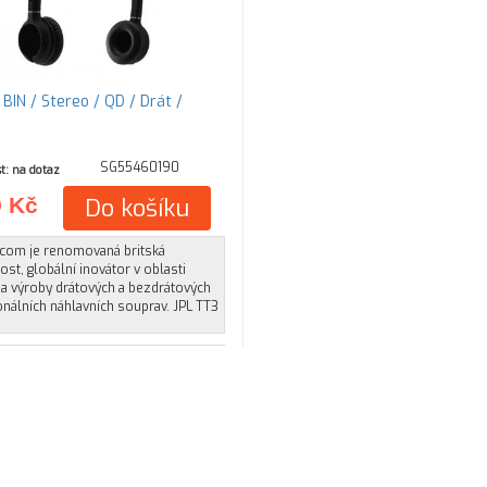
BIN / Stereo / QD / Drát /
SG55460190
t: na dotaz
9 Kč
Do košíku
ecom je renomovaná britská
st, globální inovátor v oblasti
 a výroby drátových a bezdrátových
nálních náhlavních souprav. JPL TT3