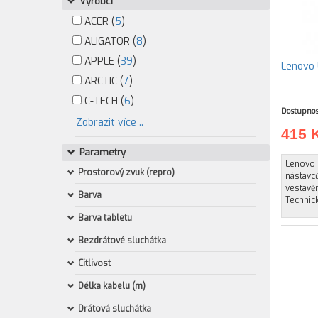
Výrobci
ACER (
5
)
ALIGATOR (
8
)
APPLE (
39
)
Lenovo 
ARCTIC (
7
)
C-TECH (
6
)
Dostupnos
Zobrazit více ..
415 
Parametry
Lenovo U
Prostorový zvuk (repro)
nástavců
vestavěn
Barva
Technic
Barva tabletu
Bezdrátové sluchátka
Citlivost
Délka kabelu (m)
Drátová sluchátka