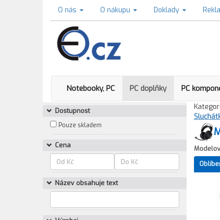
O nás
O nákupu
Doklady
Rekl
Notebooky, PC
PC doplňky
PC kompon
Kategori
Dostupnost
Sluchát
Pouze skladem
M
Cena
Modelov
Oblíbe
Název obsahuje text