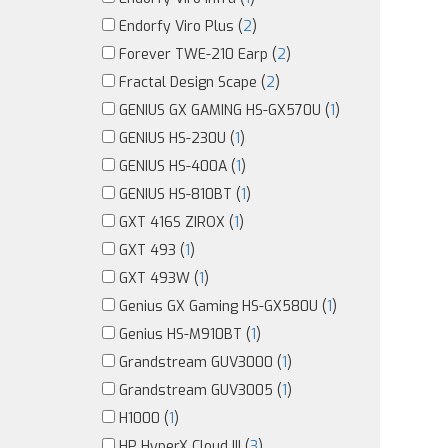
Endorfy Viro Plus (
2
)
Forever TWE-210 Earp (
2
)
Fractal Design Scape (
2
)
GENIUS GX GAMING HS-GX570U (
1
)
GENIUS HS-230U (
1
)
GENIUS HS-400A (
1
)
GENIUS HS-810BT (
1
)
GXT 416S ZIROX (
1
)
GXT 493 (
1
)
GXT 493W (
1
)
Genius GX Gaming HS-GX580U (
1
)
Genius HS-M910BT (
1
)
Grandstream GUV3000 (
1
)
Grandstream GUV3005 (
1
)
H1000 (
1
)
HP HyperX Cloud III (
3
)