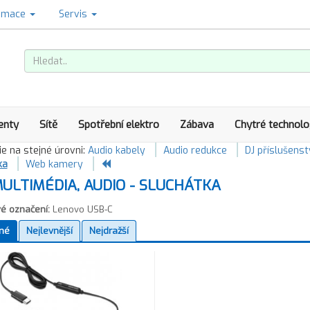
amace
Servis
enty
Sítě
Spotřební elektro
Zábava
Chytré technolo
e na stejné úrovni:
Audio kabely
Audio redukce
DJ příslušenst
ka
Web kamery
ULTIMÉDIA, AUDIO - SLUCHÁTKA
é označení:
Lenovo USB-C
né
Nejlevnější
Nejdražší