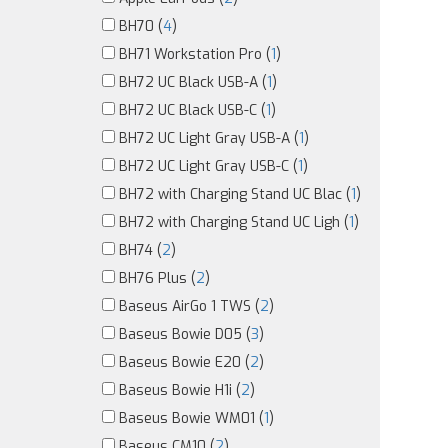
BH70 (
4
)
BH71 Workstation Pro (
1
)
BH72 UC Black USB-A (
1
)
BH72 UC Black USB-C (
1
)
BH72 UC Light Gray USB-A (
1
)
BH72 UC Light Gray USB-C (
1
)
BH72 with Charging Stand UC Blac (
1
)
BH72 with Charging Stand UC Ligh (
1
)
BH74 (
2
)
BH76 Plus (
2
)
Baseus AirGo 1 TWS (
2
)
Baseus Bowie D05 (
3
)
Baseus Bowie E20 (
2
)
Baseus Bowie H1i (
2
)
Baseus Bowie WM01 (
1
)
Baseus CM10 (
2
)