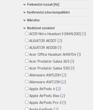
Frekvenční rozsah [Hz]
Konferenční zóna kompatibilní
Mikrofon
Modelové označení
ACER Nitro Headset II (NHW200) (
1
)
ALIGATOR AE007 (
2
)
ALIGATOR AE008 (
1
)
Acer Office Headset AHW154 (
1
)
Acer Predator Galea 365 (
1
)
Acer Predator Galea 550 (
1
)
Alienware AW520H (
2
)
Alienware AW725H (
2
)
Apple AirPods 4 (
2
)
Apple AirPods Max (
2
)
Apple AirPods Pro 3 (
1
)
Apple EarPods (
2
)