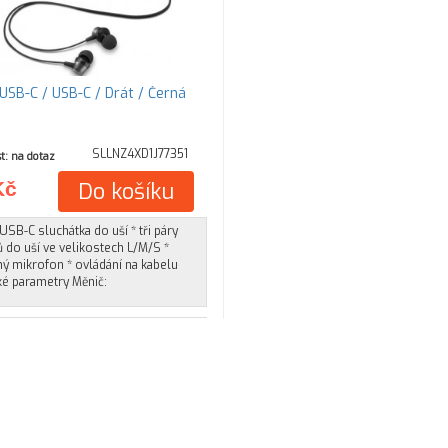
USB-C / USB-C / Drát / Černá
SLLNZ4XD1J77351
t: na dotaz
Kč
Do košíku
SB-C sluchátka do uší * tři páry
 do uší ve velikostech L/M/S *
ý mikrofon * ovládání na kabelu
ké parametry Měnič: