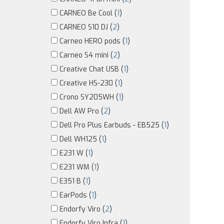
CARNEO Be Cool (
1
)
CARNEO S10 DJ (
2
)
Carneo HERO pods (
1
)
Carneo S4 mini (
2
)
Creative Chat USB (
1
)
Creative HS-230 (
1
)
Crono SY205WH (
1
)
Dell AW Pro (
2
)
Dell Pro Plus Earbuds - EB525 (
1
)
Dell WH125 (
1
)
E231 W (
1
)
E231 WM (
1
)
E351 B (
1
)
EarPods (
1
)
Endorfy Viro (
2
)
Endorfy Viro Infra (
1
)