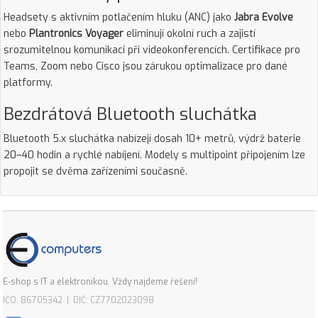
Headsety s aktivním potlačením hluku (ANC) jako
Jabra Evolve
nebo
Plantronics Voyager
eliminují okolní ruch a zajistí
srozumitelnou komunikaci při videokonferencích. Certifikace pro
Teams, Zoom nebo Cisco jsou zárukou optimalizace pro dané
platformy.
Bezdrátová Bluetooth sluchátka
Bluetooth 5.x sluchátka nabízejí dosah 10+ metrů, výdrž baterie
20–40 hodin a rychlé nabíjení. Modely s multipoint připojením lze
propojit se dvěma zařízeními současně.
E-shop s IT a elektronikou. Vždy najdeme řešení!
IČO: 86705342 | DIČ: CZ7702023098