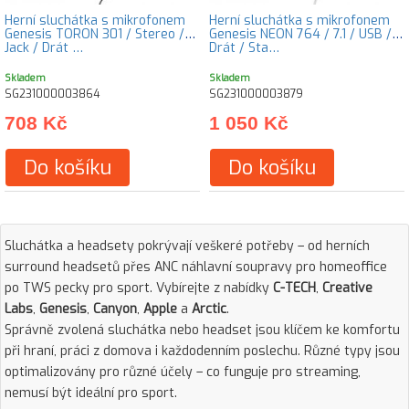
Herní sluchátka s mikrofonem
Herní sluchátka s mikrofonem
Genesis TORON 301 / Stereo /
Genesis NEON 764 / 7.1 / USB /
Jack / Drát …
Drát / Sta…
Skladem
Skladem
SG231000003864
SG231000003879
708 Kč
1 050 Kč
Do košíku
Do košíku
Sluchátka a headsety pokrývají veškeré potřeby – od herních
surround headsetů přes ANC náhlavní soupravy pro homeoffice
po TWS pecky pro sport. Vybírejte z nabídky
C-TECH
,
Creative
Labs
,
Genesis
,
Canyon
,
Apple
a
Arctic
.
Správně zvolená sluchátka nebo headset jsou klíčem ke komfortu
při hraní, práci z domova i každodenním poslechu. Různé typy jsou
optimalizovány pro různé účely – co funguje pro streaming,
nemusí být ideální pro sport.