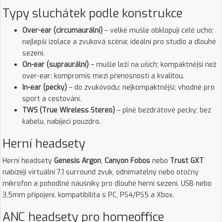
Typy sluchátek podle konstrukce
Over-ear (circumaurální)
– velké mušle obklopují celé ucho;
nejlepší izolace a zvuková scéna; ideální pro studio a dlouhé
sezení.
On-ear (supraurální)
– mušle leží na uších; kompaktnější než
over-ear; kompromis mezi přenosností a kvalitou.
In-ear (pecky)
– do zvukovodu; nejkompaktnější; vhodné pro
sport a cestování.
TWS (True Wireless Stereo)
– plně bezdrátové pecky; bez
kabelu, nabíjecí pouzdro.
Herní headsety
Herní headsety
Genesis Argon
,
Canyon Fobos
nebo
Trust GXT
nabízejí virtuální 7.1 surround zvuk, odnímatelný nebo otočný
mikrofon a pohodlné náušníky pro dlouhé herní sezení. USB nebo
3,5mm připojení, kompatibilita s PC, PS4/PS5 a Xbox.
ANC headsety pro homeoffice