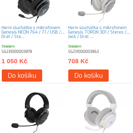
Herní sluchátka s mikrofonem
Herní sluchátka s mikrofonem
Genesis NEON 764 / 7.1 / USB /
Genesis TORON 301 / Stereo /
Drát / Sta…
Jack / Drát …
Skladem
Skladem
SG231000003878
SG231000003863
1 050 Kč
708 Kč
Do košíku
Do košíku