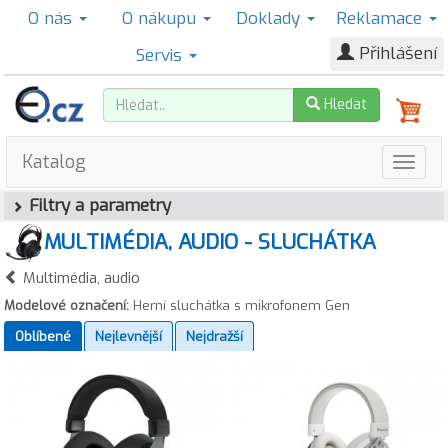
O nás
O nákupu
Doklady
Reklamace
Přihlášení
Servis
Hledat
Katalog
Filtry a parametry
MULTIMÉDIA, AUDIO - SLUCHÁTKA
Multimédia, audio
Modelové označení:
Herní sluchátka s mikrofonem Gen
Oblíbené
Nejlevnější
Nejdražší