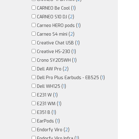
CARNEO Be Cool (
1
)
CARNEO S10 DJ (
2
)
Carneo HERO pods (
1
)
Carneo S4 mini (
2
)
Creative Chat USB (
1
)
Creative HS-230 (
1
)
Crono SY205WH (
1
)
Dell AW Pro (
2
)
Dell Pro Plus Earbuds - EB525 (
1
)
Dell WH125 (
1
)
E231 W (
1
)
E231 WM (
1
)
E351 B (
1
)
EarPods (
1
)
Endorfy Viro (
2
)
Endorfy Viro Infra (
1
)