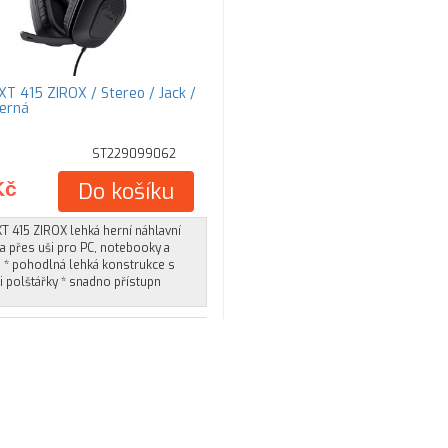
XT 415 ZIROX / Stereo / Jack /
Černá
ST229099062
Kč
Do košíku
T 415 ZIROX lehká herní náhlavní
a přes uši pro PC, notebooky a
 * pohodlná lehká konstrukce s
 polštářky * snadno přístupn