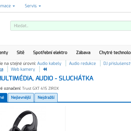
amace
Servis
enty
Sítě
Spotřební elektro
Zábava
Chytré technolo
e na stejné úrovni:
Audio kabely
Audio redukce
DJ příslušenst
ka
Web kamery
ULTIMÉDIA, AUDIO - SLUCHÁTKA
é označení:
Trust GXT 415 ZIROX
né
Nejlevnější
Nejdražší