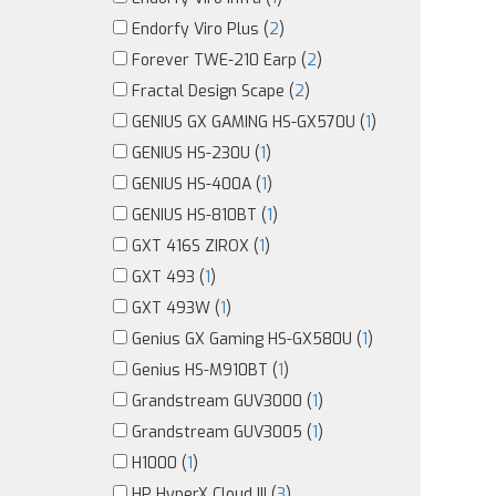
Endorfy Viro Plus (
2
)
Forever TWE-210 Earp (
2
)
Fractal Design Scape (
2
)
GENIUS GX GAMING HS-GX570U (
1
)
GENIUS HS-230U (
1
)
GENIUS HS-400A (
1
)
GENIUS HS-810BT (
1
)
GXT 416S ZIROX (
1
)
GXT 493 (
1
)
GXT 493W (
1
)
Genius GX Gaming HS-GX580U (
1
)
Genius HS-M910BT (
1
)
Grandstream GUV3000 (
1
)
Grandstream GUV3005 (
1
)
H1000 (
1
)
HP HyperX Cloud III (
3
)