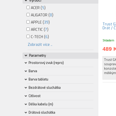
Výrobci
ACER (
5
)
ALIGATOR (
8
)
APPLE (
39
)
Trust G
Drát / 
ARCTIC (
7
)
C-TECH (
6
)
Skladem
Zobrazit více ..
489 
Parametry
Trust GX
Prostorový zvuk (repro)
souprav
konzole
Barva
měkkými
Barva tabletu
Bezdrátové sluchátka
Citlivost
Délka kabelu (m)
Drátová sluchátka