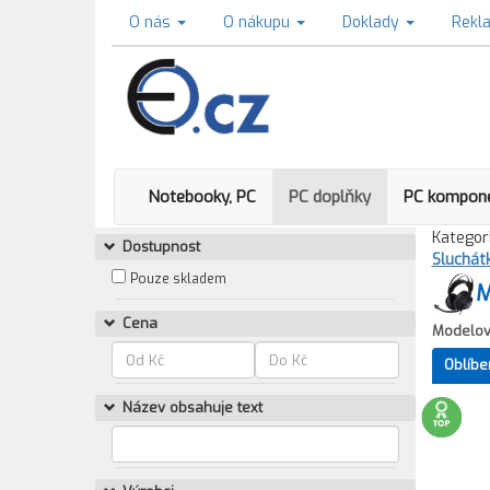
O nás
O nákupu
Doklady
Rekl
Notebooky, PC
PC doplňky
PC kompon
Kategori
Dostupnost
Sluchát
Pouze skladem
M
Cena
Modelov
Oblíbe
Název obsahuje text