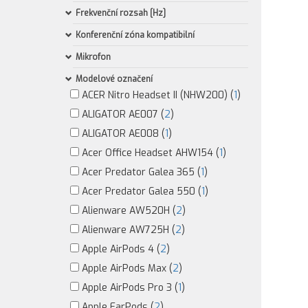
Frekvenční rozsah [Hz]
Konferenční zóna kompatibilní
Mikrofon
Modelové označení
ACER Nitro Headset II (NHW200) (
1
)
ALIGATOR AE007 (
2
)
ALIGATOR AE008 (
1
)
Acer Office Headset AHW154 (
1
)
Acer Predator Galea 365 (
1
)
Acer Predator Galea 550 (
1
)
Alienware AW520H (
2
)
Alienware AW725H (
2
)
Apple AirPods 4 (
2
)
Apple AirPods Max (
2
)
Apple AirPods Pro 3 (
1
)
Apple EarPods (
2
)