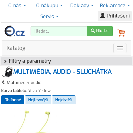
O nás
O nákupu
Doklady
Reklamace
Přihlášení
Servis
Hledat
Katalog
Filtry a parametry
MULTIMÉDIA, AUDIO - SLUCHÁTKA
Multimédia, audio
Barva tabletu:
Yuzu Yellow
Oblíbené
Nejlevnější
Nejdražší