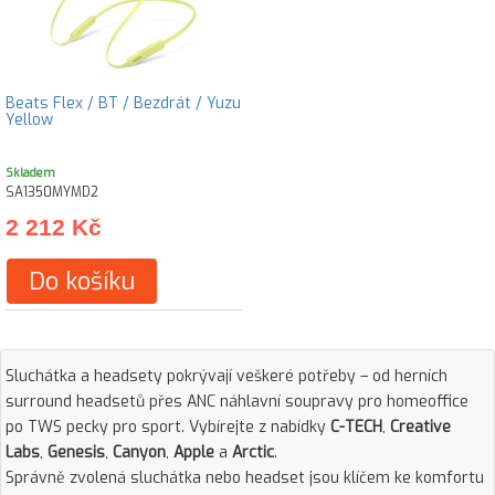
Beats Flex / BT / Bezdrát / Yuzu
Yellow
Skladem
SA1350MYMD2
2 212 Kč
Do košíku
Sluchátka a headsety pokrývají veškeré potřeby – od herních
surround headsetů přes ANC náhlavní soupravy pro homeoffice
po TWS pecky pro sport. Vybírejte z nabídky
C-TECH
,
Creative
Labs
,
Genesis
,
Canyon
,
Apple
a
Arctic
.
Správně zvolená sluchátka nebo headset jsou klíčem ke komfortu