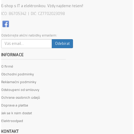
E-shop s IT a elektronikou. Vždy najdeme řešení!
IČO: 86705342 | DIČ: CZ7702023098
Odebírejte akční nabídky emailem:
Odebírat
INFORMACE
O firmě
Obchodní podmínky
Reklamační podmínky
Odstoupení od smlouvy
Ochrana osobních údajů
Doprava a platba
Jak se k nám dostat
Elektroodpad
KONTAKT