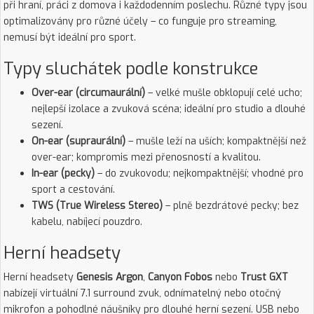
při hraní, práci z domova i každodenním poslechu. Různé typy jsou
optimalizovány pro různé účely – co funguje pro streaming,
nemusí být ideální pro sport.
Typy sluchátek podle konstrukce
Over-ear (circumaurální)
– velké mušle obklopují celé ucho;
nejlepší izolace a zvuková scéna; ideální pro studio a dlouhé
sezení.
On-ear (supraurální)
– mušle leží na uších; kompaktnější než
over-ear; kompromis mezi přenosností a kvalitou.
In-ear (pecky)
– do zvukovodu; nejkompaktnější; vhodné pro
sport a cestování.
TWS (True Wireless Stereo)
– plně bezdrátové pecky; bez
kabelu, nabíjecí pouzdro.
Herní headsety
Herní headsety
Genesis Argon
,
Canyon Fobos
nebo
Trust GXT
nabízejí virtuální 7.1 surround zvuk, odnímatelný nebo otočný
mikrofon a pohodlné náušníky pro dlouhé herní sezení. USB nebo