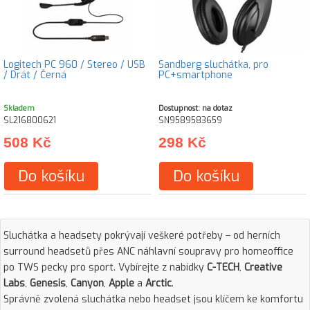
Logitech PC 960 / Stereo / USB
Sandberg sluchátka, pro
/ Drát / Černá
PC+smartphone
Skladem
Dostupnost: na dotaz
SL216800621
SN9589583659
508 Kč
298 Kč
Do košíku
Do košíku
Sluchátka a headsety pokrývají veškeré potřeby – od herních
surround headsetů přes ANC náhlavní soupravy pro homeoffice
po TWS pecky pro sport. Vybírejte z nabídky
C-TECH
,
Creative
Labs
,
Genesis
,
Canyon
,
Apple
a
Arctic
.
Správně zvolená sluchátka nebo headset jsou klíčem ke komfortu