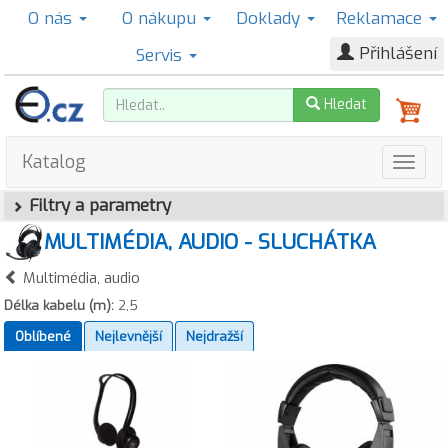
O nás
O nákupu
Doklady
Reklamace
Přihlášení
Servis
Hledat
Katalog
Filtry a parametry
MULTIMÉDIA, AUDIO - SLUCHÁTKA
Multimédia, audio
Délka kabelu (m):
2,5
Oblíbené
Nejlevnější
Nejdražší