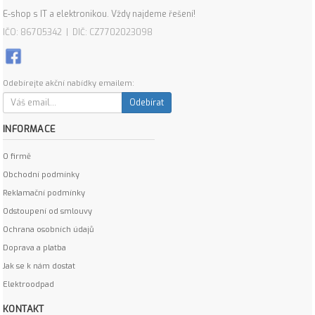
E-shop s IT a elektronikou. Vždy najdeme řešení!
IČO: 86705342 | DIČ: CZ7702023098
Odebírejte akční nabídky emailem:
Odebírat
INFORMACE
O firmě
Obchodní podmínky
Reklamační podmínky
Odstoupení od smlouvy
Ochrana osobních údajů
Doprava a platba
Jak se k nám dostat
Elektroodpad
KONTAKT