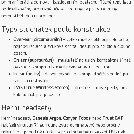
při hraní, práci z domova i každodenním poslechu. Různé typy jsou
optimalizovány pro různé účely – co funguje pro streaming,
nemusí být ideální pro sport.
Typy sluchátek podle konstrukce
Over-ear (circumaurální)
– velké mušle obklopují celé ucho;
nejlepší izolace a zvuková scéna; ideální pro studio a dlouhé
sezení.
On-ear (supraurální)
– mušle leží na uších; kompaktnější než
over-ear; kompromis mezi přenosností a kvalitou.
In-ear (pecky)
– do zvukovodu; nejkompaktnější; vhodné pro
sport a cestování.
TWS (True Wireless Stereo)
– plně bezdrátové pecky; bez
kabelu, nabíjecí pouzdro.
Herní headsety
Herní headsety
Genesis Argon
,
Canyon Fobos
nebo
Trust GXT
nabízejí virtuální 7.1 surround zvuk, odnímatelný nebo otočný
mikrofon a pohodlné náušníky pro dlouhé herní sezení. USB nebo