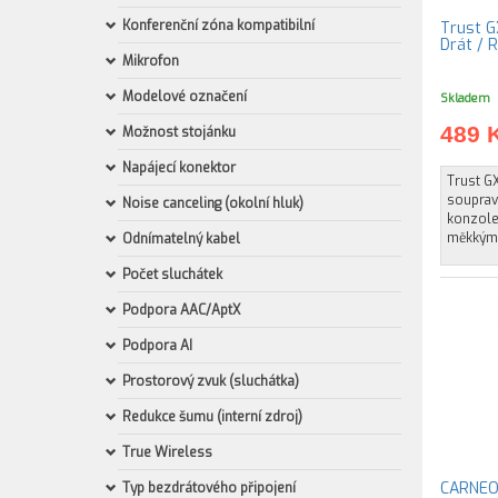
Konferenční zóna kompatibilní
Trust G
Drát / 
Mikrofon
Modelové označení
Skladem
489 
Možnost stojánku
Napájecí konektor
Trust GX
souprav
Noise canceling (okolní hluk)
konzole
měkkými
Odnímatelný kabel
Počet sluchátek
Podpora AAC/AptX
Podpora AI
Prostorový zvuk (sluchátka)
Redukce šumu (interní zdroj)
True Wireless
CARNEO 
Typ bezdrátového připojení