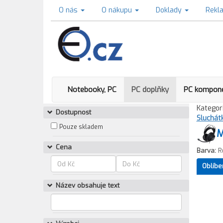
O nás
O nákupu
Doklady
Rekl
Notebooky, PC
PC doplňky
PC kompon
Kategori
Dostupnost
Sluchát
Pouze skladem
M
Cena
Barva:
R
Oblíbe
Název obsahuje text