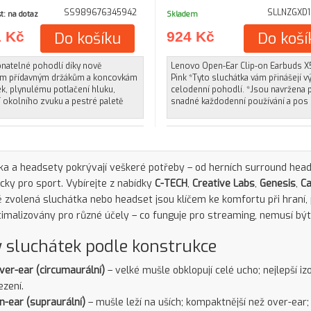
SS989676345942
SLLNZGXD
t: na dotaz
Skladem
1 Kč
Do košíku
924 Kč
Do koší
natelné pohodlí díky nově
Lenovo Open-Ear Clip-on Earbuds 
ým přídavným držákům a koncovkám
Pink *Tyto sluchátka vám přinášejí 
k, plynulému potlačení hluku,
celodenní pohodlí. *Jsou navržena 
 okolního zvuku a pestré paletě
snadné každodenní používání a pos
ka a headsety pokrývají veškeré potřeby – od herních surround hea
ky pro sport. Vybírejte z nabídky
C-TECH
,
Creative Labs
,
Genesis
,
C
 zvolená sluchátka nebo headset jsou klíčem ke komfortu při hraní,
timalizovány pro různé účely – co funguje pro streaming, nemusí být 
 sluchátek podle konstrukce
ver-ear (circumaurální)
– velké mušle obklopují celé ucho; nejlepší iz
ezení.
n-ear (supraurální)
– mušle leží na uších; kompaktnější než over-ear