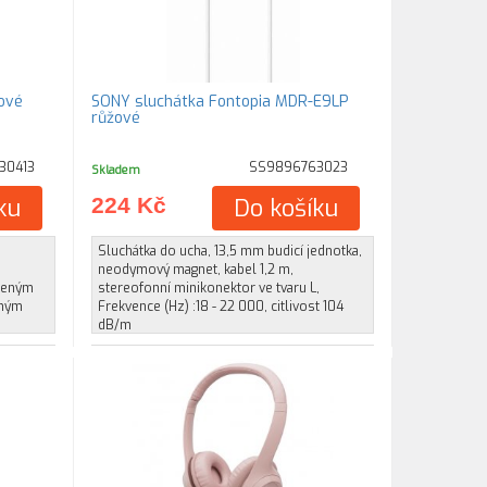
ové
SONY sluchátka Fontopia MDR-E9LP
růžové
30413
SS9896763023
Skladem
ku
224 Kč
Do košíku
Sluchátka do ucha, 13,5 mm budicí jednotka,
neodymový magnet, kabel 1,2 m,
áženým
stereofonní minikonektor ve tvaru L,
aným
Frekvence (Hz) :18 - 22 000, citlivost 104
dB/m