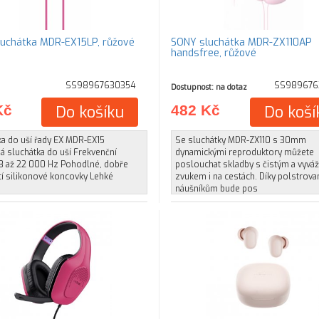
uchátka MDR-EX15LP, růžové
SONY sluchátka MDR-ZX110AP
handsfree, růžové
SS98967630354
SS989676
Dostupnost: na dotaz
Kč
Do košíku
482 Kč
Do koší
ka do uší řady EX MDR-EX15
Se sluchátky MDR-ZX110 s 30mm
á sluchátka do uší Frekvenční
dynamickými reproduktory můžete
8 až 22 000 Hz Pohodlné, dobře
poslouchat skladby s čistým a vyv
í silikonové koncovky Lehké
zvukem i na cestách. Díky polstrov
e
náušníkům bude pos