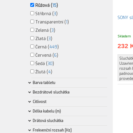
Růžová (
15
)
Stříbrná (
3
)
SONY sl
Transparentní (
1
)
Zelená (
3
)
Skladem
Zlatá (
3
)
232 
Černá (
449
)
Červená (
6
)
Sluchát
Šedá (
30
)
Uzavřen
rozsah 
Žlutá (
4
)
padnouc
proved
Barva tabletu
Bezdrátové sluchátka
Citlivost
Délka kabelu (m)
Drátová sluchátka
Frekvenční rozsah [Hz]