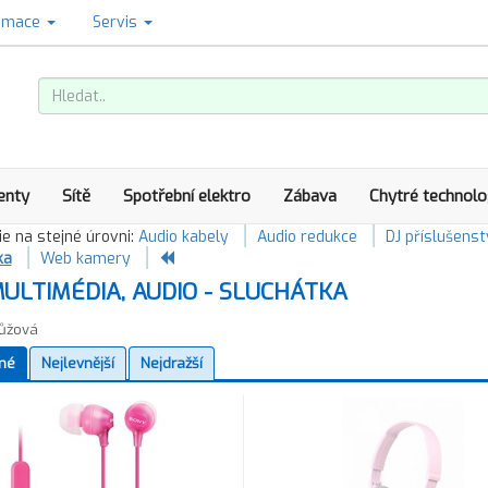
amace
Servis
enty
Sítě
Spotřební elektro
Zábava
Chytré technolo
e na stejné úrovni:
Audio kabely
Audio redukce
DJ příslušenst
ka
Web kamery
ULTIMÉDIA, AUDIO - SLUCHÁTKA
ůžová
né
Nejlevnější
Nejdražší