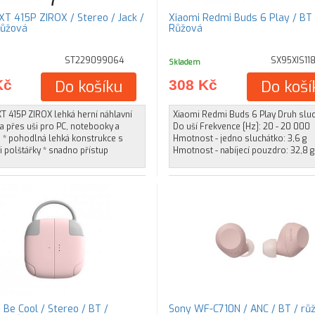
XT 415P ZIROX / Stereo / Jack /
Xiaomi Redmi Buds 6 Play / BT 
Růžová
Růžová
ST229099064
SX95XIS118
Skladem
Kč
Do košíku
308 Kč
Do koší
T 415P ZIROX lehká herní náhlavní
Xiaomi Redmi Buds 6 Play Druh sluc
a přes uši pro PC, notebooky a
Do uší Frekvence [Hz]: 20 - 20 000
 * pohodlná lehká konstrukce s
Hmotnost - jedno sluchátko: 3,6 g
 polštářky * snadno přístup
Hmotnost - nabíjecí pouzdro: 32,8 g
Be Cool / Stereo / BT /
Sony WF-C710N / ANC / BT / rů