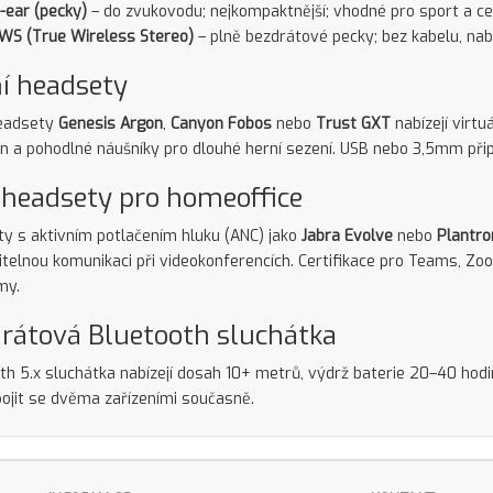
n-ear (pecky)
– do zvukovodu; nejkompaktnější; vhodné pro sport a ce
WS (True Wireless Stereo)
– plně bezdrátové pecky; bez kabelu, nabí
í headsety
headsety
Genesis Argon
,
Canyon Fobos
nebo
Trust GXT
nabízejí virtu
n a pohodlné náušníky pro dlouhé herní sezení. USB nebo 3,5mm připo
headsety pro homeoffice
y s aktivním potlačením hluku (ANC) jako
Jabra Evolve
nebo
Plantro
telnou komunikaci při videokonferencích. Certifikace pro Teams, Zo
my.
rátová Bluetooth sluchátka
th 5.x sluchátka nabízejí dosah 10+ metrů, výdrž baterie 20–40 hodin
pojit se dvěma zařízeními současně.