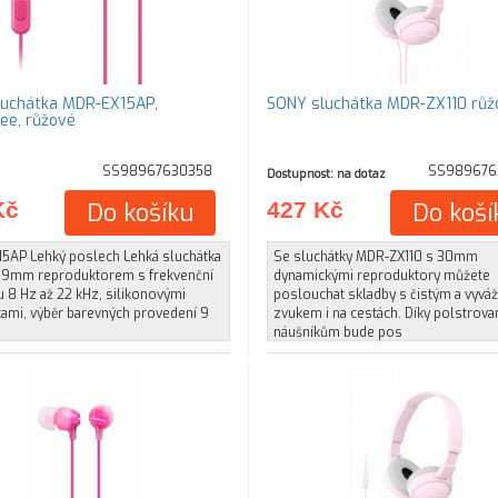
uchátka MDR-EX15AP,
SONY sluchátka MDR-ZX110 růž
ee, růžové
SS98967630358
SS989676
Dostupnost: na dotaz
Kč
Do košíku
427 Kč
Do koší
5AP Lehký poslech Lehká sluchátka
Se sluchátky MDR-ZX110 s 30mm
s 9mm reproduktorem s frekvenční
dynamickými reproduktory můžete
 8 Hz až 22 kHz, silikonovými
poslouchat skladby s čistým a vyv
ami, výběr barevných provedení 9
zvukem i na cestách. Díky polstrov
náušníkům bude pos