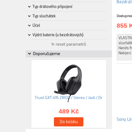
Bezdrát
Typ drátového připojení
Typ sluchátek
Dostupnos
855 
Účel
Výdrž baterie (u bezdrátových)
VLASTNO
sluchátk
↻ reset parametrů
Hands fr
Nabíjec
Doporučujeme
Trust GXT 415 ZIROX / Stereo / Jack / Dr
489 Kč
Sony Lin
Do košíku