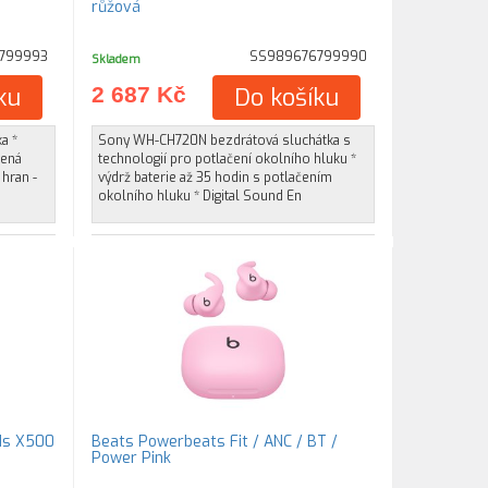
růžová
799993
SS989676799990
Skladem
ku
2 687 Kč
Do košíku
a *
Sony WH-CH720N bezdrátová sluchátka s
řená
technologií pro potlačení okolního hluku *
 hran -
výdrž baterie až 35 hodin s potlačením
okolního hluku * Digital Sound En
ds X500
Beats Powerbeats Fit / ANC / BT /
Power Pink