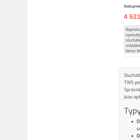
Dostupnos
4 52
Nepřeko
vyvinut
slucháte
ovládání
barev, kt
Sluchát
TWS pec
Správně
jsou op
Typy
O
s
O