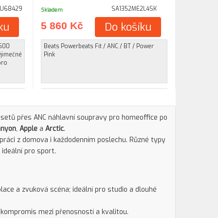
1U68429
SA1352ME2L4SK
Skladem
ku
5 860 Kč
Do košíku
X500
Beats Powerbeats Fit / ANC / BT / Power
výjimečné
Pink
pro
dsetů přes ANC náhlavní soupravy pro homeoffice po
anyon
,
Apple
a
Arctic
.
 práci z domova i každodenním poslechu. Různé typy
ideální pro sport.
olace a zvuková scéna; ideální pro studio a dlouhé
; kompromis mezi přenosností a kvalitou.