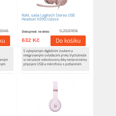
Náhl. sada Logitech Stereo USB
Headset H390,růžová
30416
SL202611016
Dostupnost: na dotaz
ku
632 Kč
Do košíku
S vylepšeným digitálním zvukem a
integrovanými ovládacími prvky Vychutnejte
áženým
si nerušené videohovory díky nenáročnému
aným
připojení USB a mikrofonu s potlačením