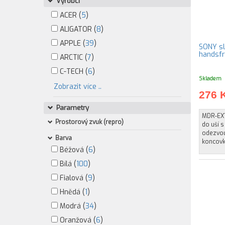
Výrobci
ACER (
5
)
ALIGATOR (
8
)
APPLE (
39
)
SONY sl
handsfr
ARCTIC (
7
)
C-TECH (
6
)
Skladem
Zobrazit více ..
276 
Parametry
MDR-EX1
Prostorový zvuk (repro)
do uší 
odezvou
Barva
koncovk
Béžová (
6
)
Bílá (
100
)
Fialová (
9
)
Hnědá (
1
)
Modrá (
34
)
Oranžová (
6
)