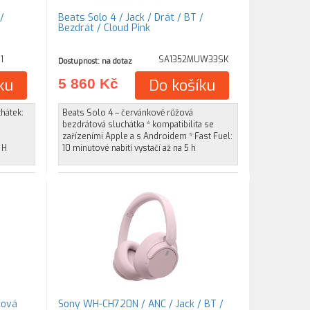
/
Beats Solo 4 / Jack / Drát / BT /
Bezdrát / Cloud Pink
1
SA1352MUW33SK
Dostupnost: na dotaz
ku
5 860 Kč
Do košíku
hátek:
Beats Solo 4 – červánkově růžová
bezdrátová sluchátka * kompatibilita se
zařízeními Apple a s Androidem * Fast Fuel:
 H
10 minutové nabití vystačí až na 5 h
žová
Sony WH-CH720N / ANC / Jack / BT /