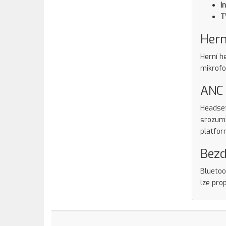
I
T
Hern
Herní 
mikrofo
ANC 
Headset
srozumi
platfor
Bezd
Bluetoo
lze pro