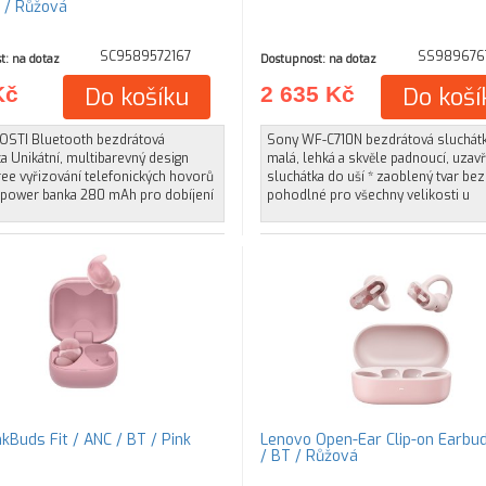
 / Růžová
SC9589572167
SS989676
t: na dotaz
Dostupnost: na dotaz
Kč
Do košíku
2 635 Kč
Do koší
STI Bluetooth bezdrátová
Sony WF-C710N bezdrátová sluchátk
a Unikátní, multibarevný design
malá, lehká a skvěle padnoucí, uzav
ee vyřizování telefonických hovorů
sluchátka do uší * zaoblený tvar bez
í power banka 280 mAh pro dobíjení
pohodlné pro všechny velikosti u
kBuds Fit / ANC / BT / Pink
Lenovo Open-Ear Clip-on Earbu
/ BT / Růžová