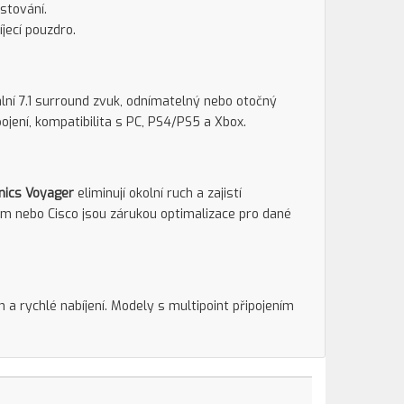
stování.
jecí pouzdro.
ální 7.1 surround zvuk, odnímatelný nebo otočný
jení, kompatibilita s PC, PS4/PS5 a Xbox.
nics Voyager
eliminují okolní ruch a zajistí
om nebo Cisco jsou zárukou optimalizace pro dané
 a rychlé nabíjení. Modely s multipoint připojením