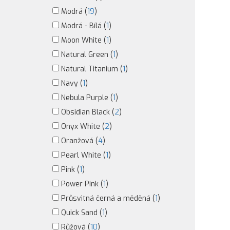
Modrá (
19
)
Modrá - Bílá (
1
)
Moon White (
1
)
Natural Green (
1
)
Natural Titanium (
1
)
Navy (
1
)
Nebula Purple (
1
)
Obsidian Black (
2
)
Onyx White (
2
)
Oranžová (
4
)
Pearl White (
1
)
Pink (
1
)
Power Pink (
1
)
Průsvitná černá a měděná (
1
)
Quick Sand (
1
)
Růžová (
10
)