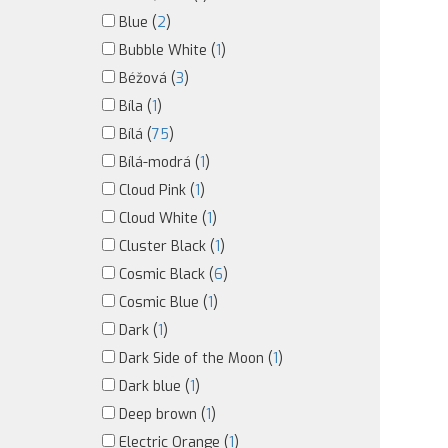
Blue (
2
)
Bubble White (
1
)
Béžová (
3
)
Bíla (
1
)
Bílá (
75
)
Bílá-modrá (
1
)
Cloud Pink (
1
)
Cloud White (
1
)
Cluster Black (
1
)
Cosmic Black (
6
)
Cosmic Blue (
1
)
Dark (
1
)
Dark Side of the Moon (
1
)
Dark blue (
1
)
Deep brown (
1
)
Electric Orange (
1
)