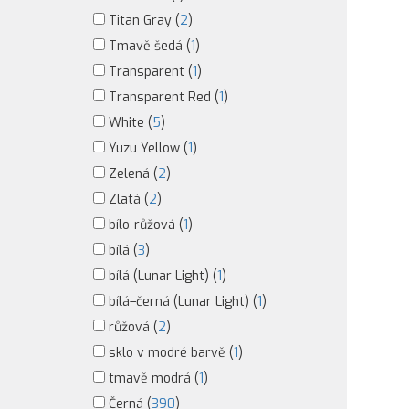
Titan Gray (
2
)
Tmavě šedá (
1
)
Transparent (
1
)
Transparent Red (
1
)
White (
5
)
Yuzu Yellow (
1
)
Zelená (
2
)
Zlatá (
2
)
bílo-růžová (
1
)
bílá (
3
)
bílá (Lunar Light) (
1
)
bílá–černá (Lunar Light) (
1
)
růžová (
2
)
sklo v modré barvě (
1
)
tmavě modrá (
1
)
Černá (
390
)