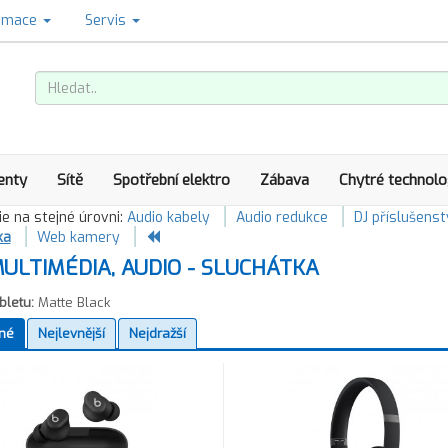
amace
Servis
enty
Sítě
Spotřební elektro
Zábava
Chytré technolo
e na stejné úrovni:
Audio kabely
Audio redukce
DJ příslušenst
ka
Web kamery
ULTIMÉDIA, AUDIO - SLUCHÁTKA
bletu:
Matte Black
né
Nejlevnější
Nejdražší