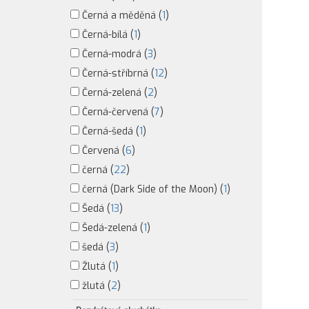
Černá a měděná (
1
)
Černá-bílá (
1
)
Černá-modrá (
3
)
Černá-stříbrná (
12
)
Černá-zelená (
2
)
Černá-červená (
7
)
Černá-šedá (
1
)
Červená (
6
)
černá (
22
)
černá (Dark Side of the Moon) (
1
)
Šedá (
13
)
Šedá-zelená (
1
)
šedá (
3
)
Žlutá (
1
)
žlutá (
2
)