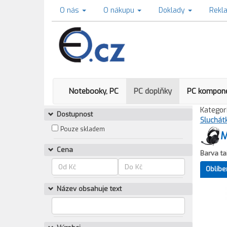
O nás
O nákupu
Doklady
Rekl
Notebooky, PC
PC doplňky
PC kompon
Kategori
Dostupnost
Sluchát
Pouze skladem
M
Cena
Barva ta
Oblíbe
Název obsahuje text