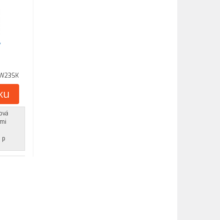
/
W23SK
ku
ová
ími
n p