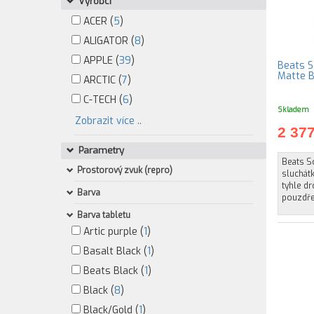
Výrobci
ACER (
5
)
ALIGATOR (
8
)
APPLE (
39
)
Beats S
Matte B
ARCTIC (
7
)
C-TECH (
6
)
Skladem
Zobrazit více ..
2 37
Parametry
Beats S
Prostorový zvuk (repro)
sluchátk
tyhle d
Barva
pouzdře,
Barva tabletu
Artic purple (
1
)
Basalt Black (
1
)
Beats Black (
1
)
Black (
8
)
Black/Gold (
1
)