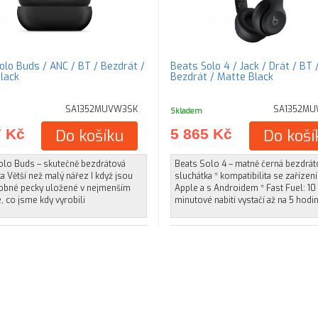
olo Buds / ANC / BT / Bezdrát /
Beats Solo 4 / Jack / Drát / BT 
lack
Bezdrát / Matte Black
SA1352MUVW3SK
SA1352MU
Skladem
7 Kč
Do košíku
5 865 Kč
Do koší
olo Buds – skutečně bezdrátová
Beats Solo 4 – matně černá bezdrát
a Větší než malý nářez I když jsou
sluchátka * kompatibilita se zařízen
robné pecky uložené v nejmenším
Apple a s Androidem * Fast Fuel: 10
 co jsme kdy vyrobili
minutové nabití vystačí až na 5 hodi