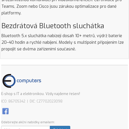
Teams, Zoom nebo Cisco jsou zárukou optimalizace pro dané
platformy.
Bezdrátová Bluetooth sluchátka
Bluetooth 5.x sluchátka nabízejí dosah 10+ metrů, výdrž baterie
20–40 hodin a rychlé nabíjení. Modely s multipoint připojením lze
propojit se dvěma zařízeními současně.
E-shop s IT a elektronikou. Vždy najdeme řešení!
IČO: 86705342 | DIČ: CZ7702023098
Odebírejte akční nabídky emailem: