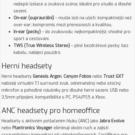
nejlepší izolace a zvuková scéna; ideální pro studio a dlouhé
sezení.
On-ear (supraurální)
– mušle leží na uších; kompaktnější než
over-ear; kompromis mezi přenosností a kvalitou.
In-ear (pecky)
– do zvukovodu; nejkompaktnější; vhodné pro
sport a cestování.
TWS (True Wireless Stereo)
– plně bezdrátové pecky; bez
kabelu, nabíjecí pouzdro.
Herní headsety
Herní headsety
Genesis Argon
,
Canyon Fobos
nebo
Trust GXT
nabízejí virtuální 7.1 surround zvuk, odnímatelný nebo otočný
mikrofon a pohodlné náušníky pro dlouhé herní sezení. USB nebo
3,5mm připojení, kompatibilita s PC, PS4/PS5 a Xbox.
ANC headsety pro homeoffice
Headsety s aktivním potlačením hluku (ANC) jako
Jabra Evolve
nebo
Plantronics Voyager
eliminují okolní ruch a zajistí
srozumitelnou komunikaci při videokonferencích. Certifikace pro