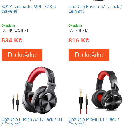
SONY sluchátka MDR-ZX310
OneOdio Fusion A71 / Jack /
červené
Červená
Skladem
Skladem
SS9896763051
SN95BR517
534 Kč
816 Kč
Do košíku
Do košíku
OneOdio Fusion A70 / Jack / BT
OneOdio Pro-10 DJ / Jack /
/ Červená
Červená