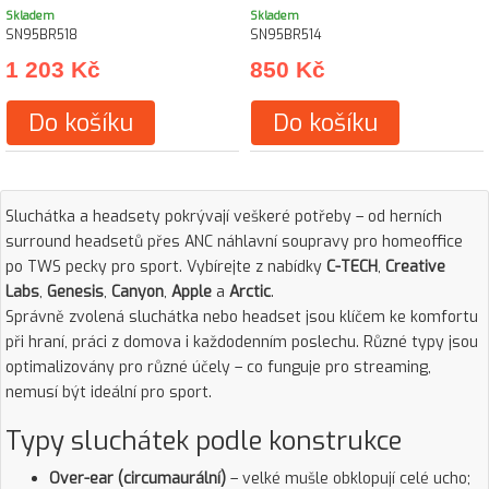
Skladem
Skladem
SN95BR518
SN95BR514
1 203 Kč
850 Kč
Do košíku
Do košíku
Sluchátka a headsety pokrývají veškeré potřeby – od herních
surround headsetů přes ANC náhlavní soupravy pro homeoffice
po TWS pecky pro sport. Vybírejte z nabídky
C-TECH
,
Creative
Labs
,
Genesis
,
Canyon
,
Apple
a
Arctic
.
Správně zvolená sluchátka nebo headset jsou klíčem ke komfortu
při hraní, práci z domova i každodenním poslechu. Různé typy jsou
optimalizovány pro různé účely – co funguje pro streaming,
nemusí být ideální pro sport.
Typy sluchátek podle konstrukce
Over-ear (circumaurální)
– velké mušle obklopují celé ucho;