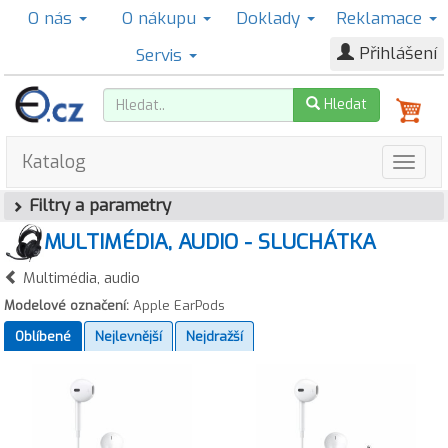
O nás
O nákupu
Doklady
Reklamace
Přihlášení
Servis
Hledat
Katalog
Filtry a parametry
MULTIMÉDIA, AUDIO - SLUCHÁTKA
Multimédia, audio
Modelové označení:
Apple EarPods
Oblíbené
Nejlevnější
Nejdražší