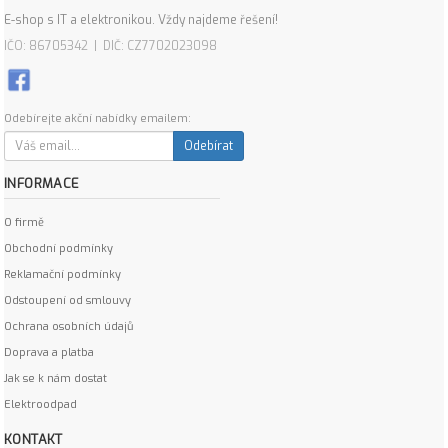
E-shop s IT a elektronikou. Vždy najdeme řešení!
IČO: 86705342 | DIČ: CZ7702023098
Odebírejte akční nabídky emailem:
Odebírat
INFORMACE
O firmě
Obchodní podmínky
Reklamační podmínky
Odstoupení od smlouvy
Ochrana osobních údajů
Doprava a platba
Jak se k nám dostat
Elektroodpad
KONTAKT