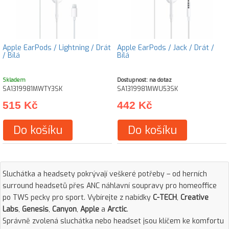
Apple EarPods / Lightning / Drát
Apple EarPods / Jack / Drát /
/ Bílá
Bílá
Skladem
Dostupnost: na dotaz
SA1319981MWTY3SK
SA1319981MWU53SK
515 Kč
442 Kč
Do košíku
Do košíku
Sluchátka a headsety pokrývají veškeré potřeby – od herních
surround headsetů přes ANC náhlavní soupravy pro homeoffice
po TWS pecky pro sport. Vybírejte z nabídky
C-TECH
,
Creative
Labs
,
Genesis
,
Canyon
,
Apple
a
Arctic
.
Správně zvolená sluchátka nebo headset jsou klíčem ke komfortu