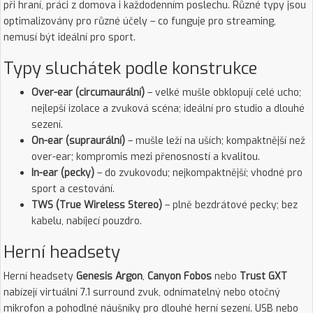
při hraní, práci z domova i každodenním poslechu. Různé typy jsou
optimalizovány pro různé účely – co funguje pro streaming,
nemusí být ideální pro sport.
Typy sluchátek podle konstrukce
Over-ear (circumaurální)
– velké mušle obklopují celé ucho;
nejlepší izolace a zvuková scéna; ideální pro studio a dlouhé
sezení.
On-ear (supraurální)
– mušle leží na uších; kompaktnější než
over-ear; kompromis mezi přenosností a kvalitou.
In-ear (pecky)
– do zvukovodu; nejkompaktnější; vhodné pro
sport a cestování.
TWS (True Wireless Stereo)
– plně bezdrátové pecky; bez
kabelu, nabíjecí pouzdro.
Herní headsety
Herní headsety
Genesis Argon
,
Canyon Fobos
nebo
Trust GXT
nabízejí virtuální 7.1 surround zvuk, odnímatelný nebo otočný
mikrofon a pohodlné náušníky pro dlouhé herní sezení. USB nebo