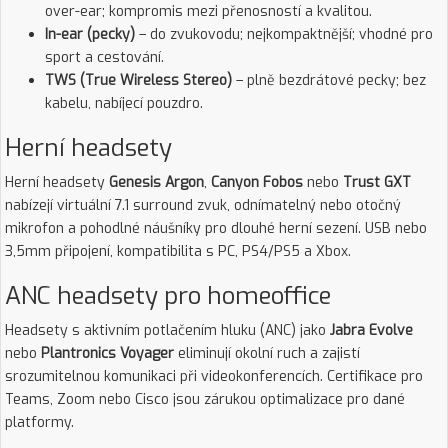
over-ear; kompromis mezi přenosností a kvalitou.
In-ear (pecky)
– do zvukovodu; nejkompaktnější; vhodné pro
sport a cestování.
TWS (True Wireless Stereo)
– plně bezdrátové pecky; bez
kabelu, nabíjecí pouzdro.
Herní headsety
Herní headsety
Genesis Argon
,
Canyon Fobos
nebo
Trust GXT
nabízejí virtuální 7.1 surround zvuk, odnímatelný nebo otočný
mikrofon a pohodlné náušníky pro dlouhé herní sezení. USB nebo
3,5mm připojení, kompatibilita s PC, PS4/PS5 a Xbox.
ANC headsety pro homeoffice
Headsety s aktivním potlačením hluku (ANC) jako
Jabra Evolve
nebo
Plantronics Voyager
eliminují okolní ruch a zajistí
srozumitelnou komunikaci při videokonferencích. Certifikace pro
Teams, Zoom nebo Cisco jsou zárukou optimalizace pro dané
platformy.