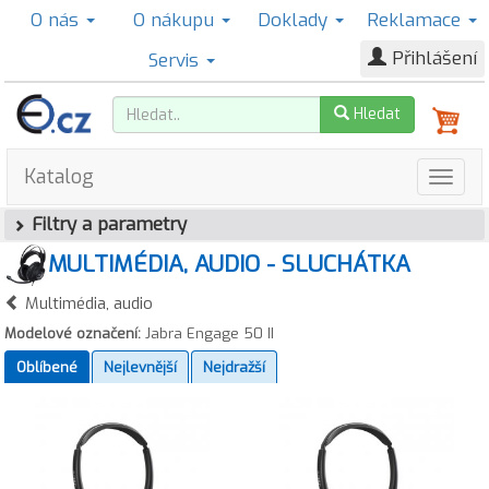
O nás
O nákupu
Doklady
Reklamace
Přihlášení
Servis
Hledat
Katalog
Filtry a parametry
MULTIMÉDIA, AUDIO - SLUCHÁTKA
Multimédia, audio
Modelové označení:
Jabra Engage 50 II
Oblíbené
Nejlevnější
Nejdražší