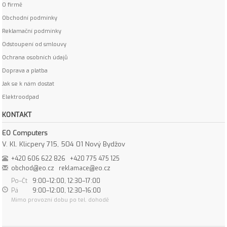
O firmě
Obchodní podmínky
Reklamační podmínky
Odstoupení od smlouvy
Ochrana osobních údajů
Doprava a platba
Jak se k nám dostat
Elektroodpad
KONTAKT
EO Computers
V. Kl. Klicpery 715, 504 01 Nový Bydžov
+420 606 622 826
+420 775 475 125
obchod@eo.cz
reklamace@eo.cz
Po–Čt
9:00–12:00, 12:30–17:00
Pá
9:00–12:00, 12:30–16:00
Mimo provozní dobu po tel. dohodě