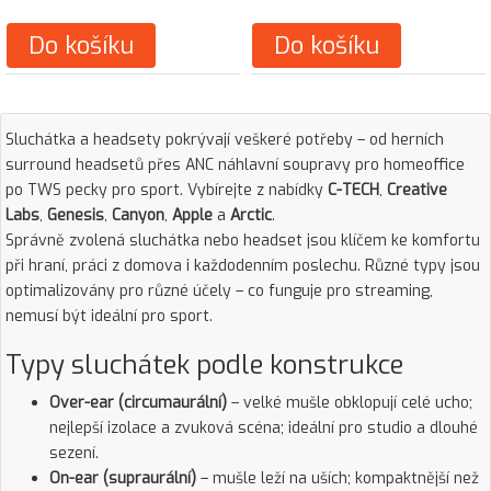
Do košíku
Do košíku
Sluchátka a headsety pokrývají veškeré potřeby – od herních
surround headsetů přes ANC náhlavní soupravy pro homeoffice
po TWS pecky pro sport. Vybírejte z nabídky
C-TECH
,
Creative
Labs
,
Genesis
,
Canyon
,
Apple
a
Arctic
.
Správně zvolená sluchátka nebo headset jsou klíčem ke komfortu
při hraní, práci z domova i každodenním poslechu. Různé typy jsou
optimalizovány pro různé účely – co funguje pro streaming,
nemusí být ideální pro sport.
Typy sluchátek podle konstrukce
Over-ear (circumaurální)
– velké mušle obklopují celé ucho;
nejlepší izolace a zvuková scéna; ideální pro studio a dlouhé
sezení.
On-ear (supraurální)
– mušle leží na uších; kompaktnější než