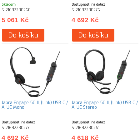
Skladem
Dostupnost: na dotaz
SJ21682280260
SJ21682280276
5 061 Kč
4 692 Kč
Do košíku
Do košíku
Jabra Engage 50 II, (Link) USB C /
Jabra Engage 50 II, (Link) USB C /
A, UC Mono
A, UC Stereo
Dostupnost: na dotaz
Dostupnost: na dotaz
SJ21682280277
SJ21682280261
4 692 Kč
4 618 Kč