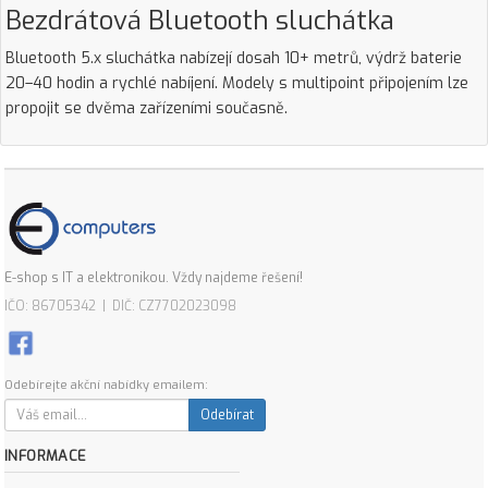
Bezdrátová Bluetooth sluchátka
Bluetooth 5.x sluchátka nabízejí dosah 10+ metrů, výdrž baterie
20–40 hodin a rychlé nabíjení. Modely s multipoint připojením lze
propojit se dvěma zařízeními současně.
E-shop s IT a elektronikou. Vždy najdeme řešení!
IČO: 86705342 | DIČ: CZ7702023098
Odebírejte akční nabídky emailem:
Odebírat
INFORMACE