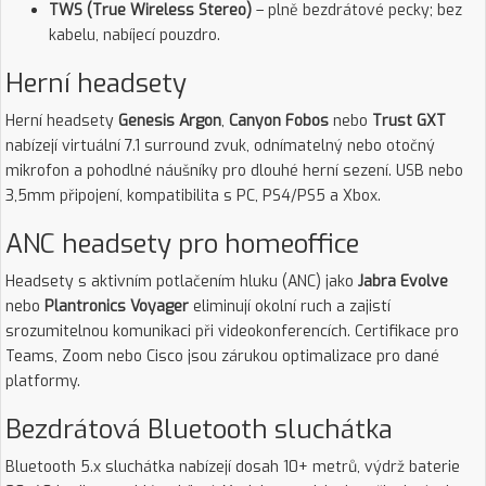
TWS (True Wireless Stereo)
– plně bezdrátové pecky; bez
kabelu, nabíjecí pouzdro.
Herní headsety
Herní headsety
Genesis Argon
,
Canyon Fobos
nebo
Trust GXT
nabízejí virtuální 7.1 surround zvuk, odnímatelný nebo otočný
mikrofon a pohodlné náušníky pro dlouhé herní sezení. USB nebo
3,5mm připojení, kompatibilita s PC, PS4/PS5 a Xbox.
ANC headsety pro homeoffice
Headsety s aktivním potlačením hluku (ANC) jako
Jabra Evolve
nebo
Plantronics Voyager
eliminují okolní ruch a zajistí
srozumitelnou komunikaci při videokonferencích. Certifikace pro
Teams, Zoom nebo Cisco jsou zárukou optimalizace pro dané
platformy.
Bezdrátová Bluetooth sluchátka
Bluetooth 5.x sluchátka nabízejí dosah 10+ metrů, výdrž baterie