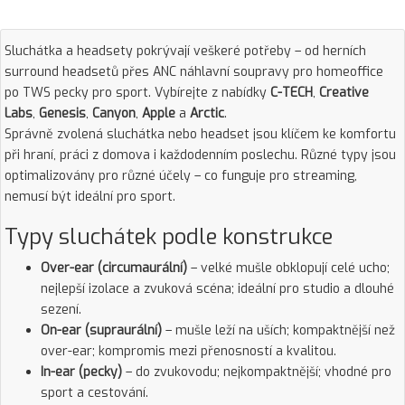
Sluchátka a headsety pokrývají veškeré potřeby – od herních
surround headsetů přes ANC náhlavní soupravy pro homeoffice
po TWS pecky pro sport. Vybírejte z nabídky
C-TECH
,
Creative
Labs
,
Genesis
,
Canyon
,
Apple
a
Arctic
.
Správně zvolená sluchátka nebo headset jsou klíčem ke komfortu
při hraní, práci z domova i každodenním poslechu. Různé typy jsou
optimalizovány pro různé účely – co funguje pro streaming,
nemusí být ideální pro sport.
Typy sluchátek podle konstrukce
Over-ear (circumaurální)
– velké mušle obklopují celé ucho;
nejlepší izolace a zvuková scéna; ideální pro studio a dlouhé
sezení.
On-ear (supraurální)
– mušle leží na uších; kompaktnější než
over-ear; kompromis mezi přenosností a kvalitou.
In-ear (pecky)
– do zvukovodu; nejkompaktnější; vhodné pro
sport a cestování.