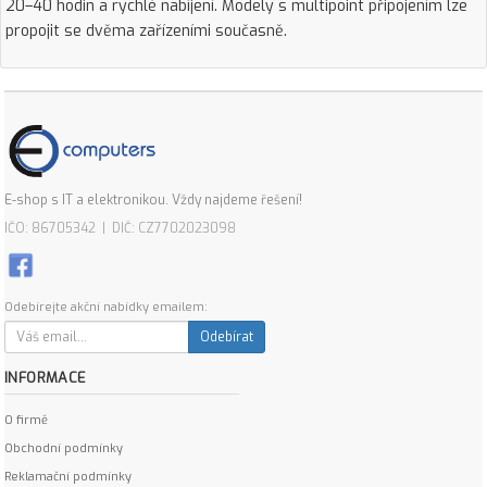
20–40 hodin a rychlé nabíjení. Modely s multipoint připojením lze
propojit se dvěma zařízeními současně.
E-shop s IT a elektronikou. Vždy najdeme řešení!
IČO: 86705342 | DIČ: CZ7702023098
Odebírejte akční nabídky emailem:
Odebírat
INFORMACE
O firmě
Obchodní podmínky
Reklamační podmínky