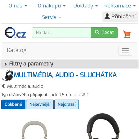
O nás
O nákupu
Doklady
Reklamace
Přihlášení
Servis
Hledat
Katalog
Filtry a parametry
MULTIMÉDIA, AUDIO - SLUCHÁTKA
Multimédia, audio
Typ drátového připojení:
Jack 3,5mm + USB-C
Oblíbené
Nejlevnější
Nejdražší