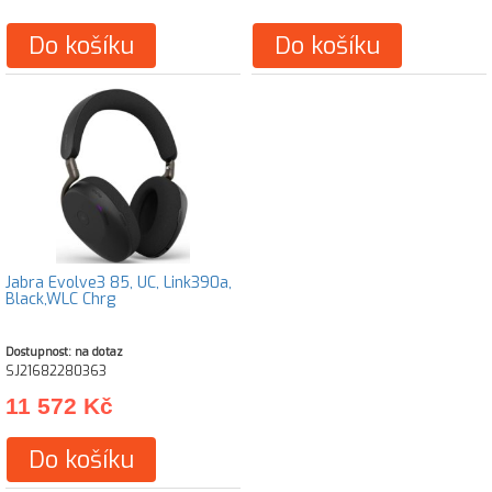
Do košíku
Do košíku
Jabra Evolve3 85, UC, Link390a,
Black,WLC Chrg
Dostupnost: na dotaz
SJ21682280363
11 572 Kč
Do košíku