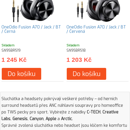
OneOdio Fusion A70 / Jack / BT
OneOdio Fusion A70 / Jack / BT
/ Černá
/ Červená
Skladem
Skladem
SN95BR519
SN95BR518
1 245 Kč
1 203 Kč
Do košíku
Do košíku
Sluchátka a headsety pokrývají veškeré potřeby – od herních
surround headsetů přes ANC náhlavní soupravy pro homeoffice
po TWS pecky pro sport. Vybírejte z nabídky
C-TECH
,
Creative
Labs
,
Genesis
,
Canyon
,
Apple
a
Arctic
.
Správně zvolená sluchátka nebo headset jsou klíčem ke komfortu