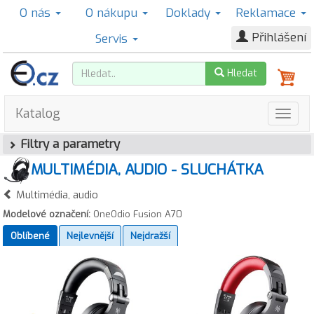
O nás
O nákupu
Doklady
Reklamace
Přihlášení
Servis
Hledat
Katalog
Filtry a parametry
MULTIMÉDIA, AUDIO - SLUCHÁTKA
Multimédia, audio
Modelové označení:
OneOdio Fusion A70
Oblíbené
Nejlevnější
Nejdražší