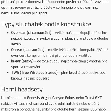
při hraní, práci z domova i každodenním poslechu. Různé typy jsou
optimalizovány pro různé účely – co funguje pro streaming,
nemusí být ideální pro sport.
Typy sluchátek podle konstrukce
Over-ear (circumaurální)
– velké mušle obklopují celé ucho;
nejlepší izolace a zvuková scéna; ideální pro studio a dlouhé
sezení.
On-ear (supraurální)
– mušle leží na uších; kompaktnější než
over-ear; kompromis mezi přenosností a kvalitou.
In-ear (pecky)
– do zvukovodu; nejkompaktnější; vhodné pro
sport a cestování.
TWS (True Wireless Stereo)
– plně bezdrátové pecky; bez
kabelu, nabíjecí pouzdro.
Herní headsety
Herní headsety
Genesis Argon
,
Canyon Fobos
nebo
Trust GXT
nabízejí virtuální 7.1 surround zvuk, odnímatelný nebo otočný
mikrofon a pohodlné náušníky pro dlouhé herní sezení. USB nebo