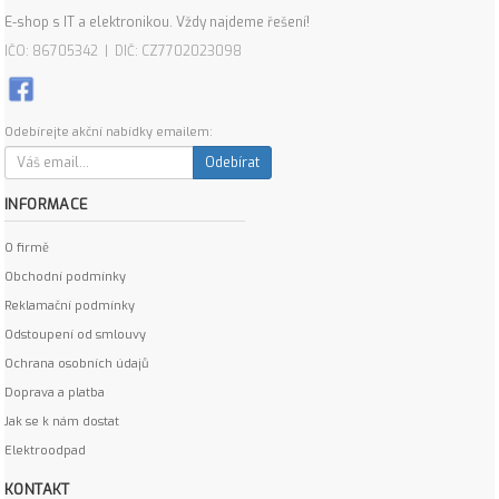
E-shop s IT a elektronikou. Vždy najdeme řešení!
IČO: 86705342 | DIČ: CZ7702023098
Odebírejte akční nabídky emailem:
Odebírat
INFORMACE
O firmě
Obchodní podmínky
Reklamační podmínky
Odstoupení od smlouvy
Ochrana osobních údajů
Doprava a platba
Jak se k nám dostat
Elektroodpad
KONTAKT