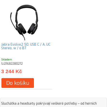
Jabra Evolve2 50, USB C / A, UC
Stereo, w / o BT
Skladem
SJ21682280272
3 244 Kč
Do košíku
Sluchátka a headsety pokrývají veškeré potřeby – od herních