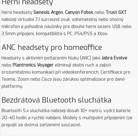
Herní headsety
Herní headsety
Genesis Argon
,
Canyon Fobos
nebo
Trust GXT
nabízejí virtuální 7.1 surround zvuk, odnímatelný nebo otočný
mikrofon a pohodlné náušníky pro dlouhé herní sezení. USB nebo
3,5mm připojení, kompatibilita s PC, PS4/PS5 a Xbox.
ANC headsety pro homeoffice
Headsety s aktivním potlačením hluku (ANC) jako
Jabra Evolve
nebo
Plantronics Voyager
eliminují okolní ruch a zajistí
srozumitelnou komunikaci při videokonferencích. Certifikace pro
Teams, Zoom nebo Cisco jsou zárukou optimalizace pro dané
platformy.
Bezdrátová Bluetooth sluchátka
Bluetooth 5.x sluchátka nabízejí dosah 10+ metrů, výdrž baterie
20–40 hodin a rychlé nabíjení. Modely s multipoint připojením lze
propojit se dvěma zařízeními současně.