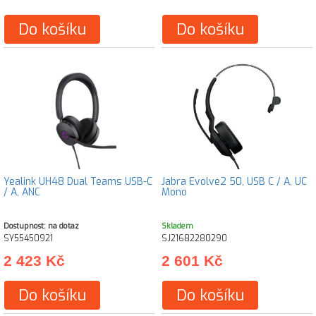
Do košíku
Do košíku
Yealink UH48 Dual Teams USB-C
Jabra Evolve2 50, USB C / A, UC
/ A, ANC
Mono
Dostupnost: na dotaz
Skladem
SY55450921
SJ21682280290
2 423 Kč
2 601 Kč
Do košíku
Do košíku