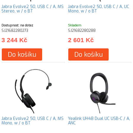
Jabra Evolve2 50, USB C / A, MS
Jabra Evolve2 50, USB C / A, UC
Stereo, w / o BT
Mono, w / o BT
Dostupnost: na dotaz
Skladem
SJ21682280273
SJ21682280288
3 244 Kč
2 601 Kč
Do košíku
Do košíku
Jabra Evolve2 50, USB C / A, MS
Yealink UH48 Dual UC USB-C / A,
Mono, w / o BT
ANC