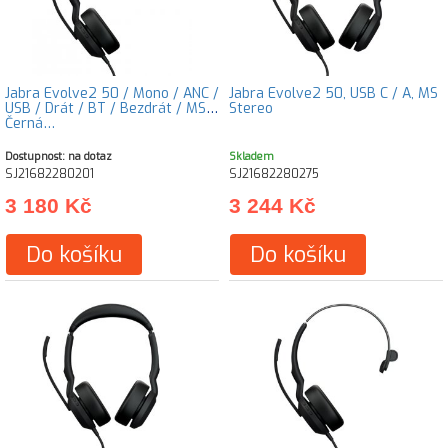
Jabra Evolve2 50 / Mono / ANC /
Jabra Evolve2 50, USB C / A, MS
USB / Drát / BT / Bezdrát / MS /
Stereo
Černá…
Dostupnost: na dotaz
Skladem
SJ21682280201
SJ21682280275
3 180 Kč
3 244 Kč
Do košíku
Do košíku