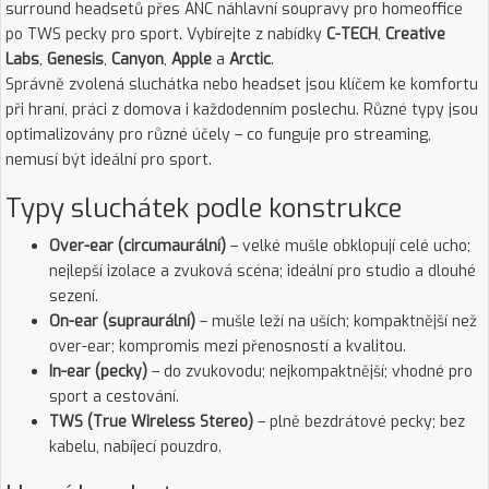
surround headsetů přes ANC náhlavní soupravy pro homeoffice
po TWS pecky pro sport. Vybírejte z nabídky
C-TECH
,
Creative
Labs
,
Genesis
,
Canyon
,
Apple
a
Arctic
.
Správně zvolená sluchátka nebo headset jsou klíčem ke komfortu
při hraní, práci z domova i každodenním poslechu. Různé typy jsou
optimalizovány pro různé účely – co funguje pro streaming,
nemusí být ideální pro sport.
Typy sluchátek podle konstrukce
Over-ear (circumaurální)
– velké mušle obklopují celé ucho;
nejlepší izolace a zvuková scéna; ideální pro studio a dlouhé
sezení.
On-ear (supraurální)
– mušle leží na uších; kompaktnější než
over-ear; kompromis mezi přenosností a kvalitou.
In-ear (pecky)
– do zvukovodu; nejkompaktnější; vhodné pro
sport a cestování.
TWS (True Wireless Stereo)
– plně bezdrátové pecky; bez
kabelu, nabíjecí pouzdro.