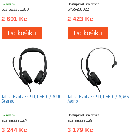
Skladem
Dostupnost: na dotaz
SJ21682280289
SY55450922
2 601 Kč
2 423 Kč
Do košíku
Do košíku
Jabra Evolve2 50, USB C / A UC
Jabra Evolve2 50, USB C / A, MS
Stereo
Mono
Skladem
Dostupnost: na dotaz
SJ21682280274
SJ21682280291
3 244 Kč
3 179 Kč