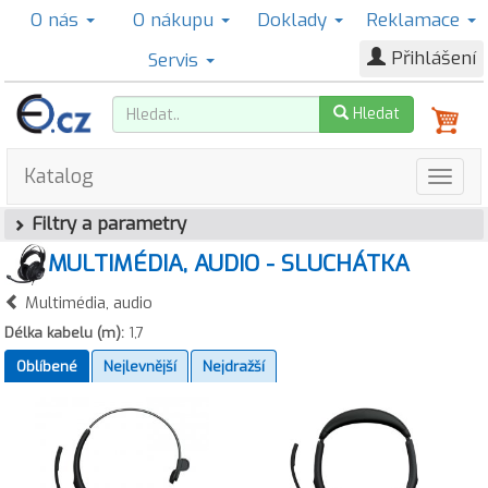
O nás
O nákupu
Doklady
Reklamace
Přihlášení
Servis
Hledat
Katalog
Filtry a parametry
MULTIMÉDIA, AUDIO - SLUCHÁTKA
Multimédia, audio
Délka kabelu (m):
1,7
Oblíbené
Nejlevnější
Nejdražší