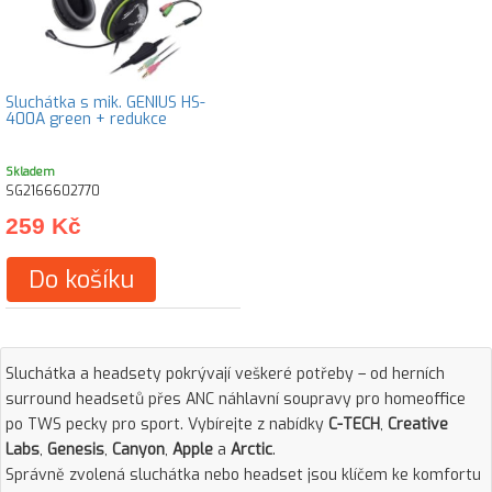
Sluchátka s mik. GENIUS HS-
400A green + redukce
Skladem
SG2166602770
259 Kč
Do košíku
Sluchátka a headsety pokrývají veškeré potřeby – od herních
surround headsetů přes ANC náhlavní soupravy pro homeoffice
po TWS pecky pro sport. Vybírejte z nabídky
C-TECH
,
Creative
Labs
,
Genesis
,
Canyon
,
Apple
a
Arctic
.
Správně zvolená sluchátka nebo headset jsou klíčem ke komfortu