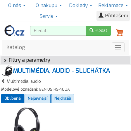
O nás
O nákupu
Doklady
Reklamace
Přihlášení
Servis
Hledat
Katalog
Filtry a parametry
MULTIMÉDIA, AUDIO - SLUCHÁTKA
Multimédia, audio
Modelové označení:
GENIUS HS-400A
Oblíbené
Nejlevnější
Nejdražší