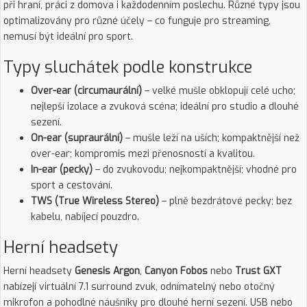
při hraní, práci z domova i každodenním poslechu. Různé typy jsou
optimalizovány pro různé účely – co funguje pro streaming,
nemusí být ideální pro sport.
Typy sluchátek podle konstrukce
Over-ear (circumaurální)
– velké mušle obklopují celé ucho;
nejlepší izolace a zvuková scéna; ideální pro studio a dlouhé
sezení.
On-ear (supraurální)
– mušle leží na uších; kompaktnější než
over-ear; kompromis mezi přenosností a kvalitou.
In-ear (pecky)
– do zvukovodu; nejkompaktnější; vhodné pro
sport a cestování.
TWS (True Wireless Stereo)
– plně bezdrátové pecky; bez
kabelu, nabíjecí pouzdro.
Herní headsety
Herní headsety
Genesis Argon
,
Canyon Fobos
nebo
Trust GXT
nabízejí virtuální 7.1 surround zvuk, odnímatelný nebo otočný
mikrofon a pohodlné náušníky pro dlouhé herní sezení. USB nebo