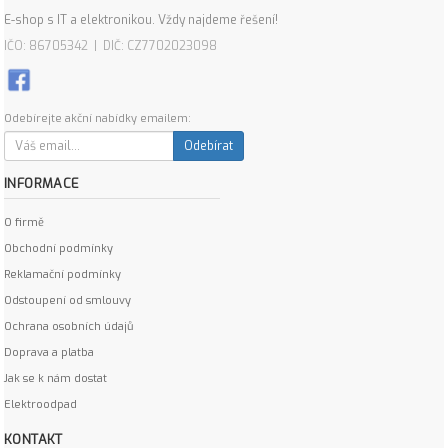
E-shop s IT a elektronikou. Vždy najdeme řešení!
IČO: 86705342 | DIČ: CZ7702023098
Odebírejte akční nabídky emailem:
Odebírat
INFORMACE
O firmě
Obchodní podmínky
Reklamační podmínky
Odstoupení od smlouvy
Ochrana osobních údajů
Doprava a platba
Jak se k nám dostat
Elektroodpad
KONTAKT