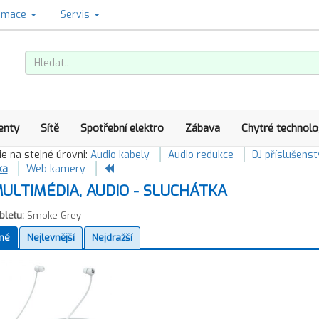
amace
Servis
enty
Sítě
Spotřební elektro
Zábava
Chytré technolo
e na stejné úrovni:
Audio kabely
Audio redukce
DJ příslušenst
ka
Web kamery
ULTIMÉDIA, AUDIO - SLUCHÁTKA
bletu:
Smoke Grey
né
Nejlevnější
Nejdražší