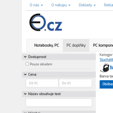
O nás
O nákupu
Doklady
Rekl
Notebooky, PC
PC doplňky
PC kompon
Kategori
Dostupnost
Sluchát
Pouze skladem
M
Cena
Barva ta
Oblíbe
Název obsahuje text