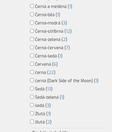
Černá a měděná (
1
)
Černá-bílá (
1
)
Černá-modrá (
3
)
Černá-stříbrná (
12
)
Černá-zelená (
2
)
Černá-červená (
7
)
Černá-šedá (
1
)
Červená (
6
)
černá (
22
)
černá (Dark Side of the Moon) (
1
)
Šedá (
13
)
Šedá-zelená (
1
)
šedá (
3
)
Žlutá (
1
)
žlutá (
2
)