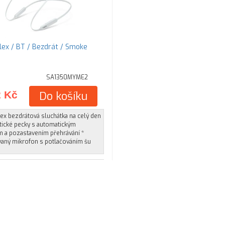
lex / BT / Bezdrát / Smoke
SA1350MYME2
2 Kč
Do košíku
ex bezdrátová sluchátka na celý den
tické pecky s automatickým
m a pozastavením přehrávání *
aný mikrofon s potlačováním šu