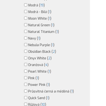
Modrá (
19
)
Modrá - Bílá (
1
)
Moon White (
1
)
Natural Green (
1
)
Natural Titanium (
1
)
Navy (
1
)
Nebula Purple (
1
)
Obsidian Black (
2
)
Onyx White (
2
)
Oranžová (
4
)
Pearl White (
1
)
Pink (
1
)
Power Pink (
1
)
Průsvitná černá a měděná (
1
)
Quick Sand (
1
)
Růžová (
10
)