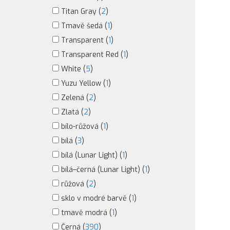
Titan Gray (
2
)
Tmavě šedá (
1
)
Transparent (
1
)
Transparent Red (
1
)
White (
5
)
Yuzu Yellow (
1
)
Zelená (
2
)
Zlatá (
2
)
bílo-růžová (
1
)
bílá (
3
)
bílá (Lunar Light) (
1
)
bílá–černá (Lunar Light) (
1
)
růžová (
2
)
sklo v modré barvě (
1
)
tmavě modrá (
1
)
Černá (
390
)