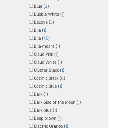
Blue (
2
)
Bubble White (
1
)
Béžová (
3
)
Bíla (
1
)
Bílá (
75
)
Bílá-modrá (
1
)
Cloud Pink (
1
)
Cloud White (
1
)
Cluster Black (
1
)
Cosmic Black (
6
)
Cosmic Blue (
1
)
Dark (
1
)
Dark Side of the Moon (
1
)
Dark blue (
1
)
Deep brown (
1
)
Electric Orange (
1
)