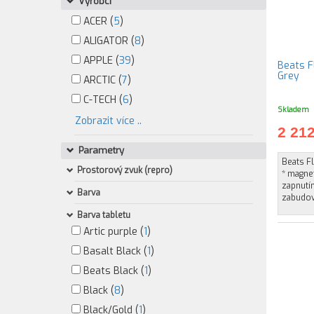
Výrobci
ACER (
5
)
ALIGATOR (
8
)
APPLE (
39
)
Beats F
Grey
ARCTIC (
7
)
C-TECH (
6
)
Skladem
Zobrazit více ..
2 21
Parametry
Beats Fl
Prostorový zvuk (repro)
* magne
zapnutí
Barva
zabudov
Barva tabletu
Artic purple (
1
)
Basalt Black (
1
)
Beats Black (
1
)
Black (
8
)
Black/Gold (
1
)