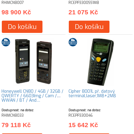
RHIMCN8007
RCEPP3300551M8
98 900 Kč
21 075 Kč
Do košíku
Do košíku
Honeywell CN80 / 4GB / 32GB /
Cipher 8001L př. datový
QWERTY / 6603Img / Cam /
terminál,laser,1MB+2MB
WWAN / BT / And…
Dostupnost: na dotaz
Dostupnost: na dotaz
RHIMCN8033
RCEPP330046
79 118 Kč
15 642 Kč