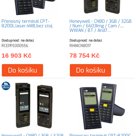
Přenosný terminál CPT-
Honeywell - CN80 / 3GB / 32GB
8200L,laser,4MB,bez stoj.
/ Num / 6603Img / Cam /
WWAN / BT / And7…
Dostupnost: na dotaz
Dostupnost: na dotaz
RCEPP3300556
RHIMCN8017
16 903 Kč
78 754 Kč
Do košíku
Do košíku
Honeywell - CN80 / 3GB / 32GB
Přenosný terminál CPT-8200C,