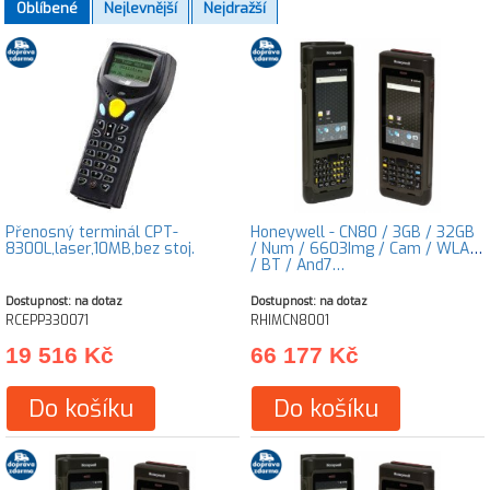
Oblíbené
Nejlevnější
Nejdražší
Přenosný terminál CPT-
Honeywell - CN80 / 3GB / 32GB
8300L,laser,10MB,bez stoj.
/ Num / 6603Img / Cam / WLAN
/ BT / And7…
Dostupnost: na dotaz
Dostupnost: na dotaz
RCEPP330071
RHIMCN8001
19 516 Kč
66 177 Kč
Do košíku
Do košíku