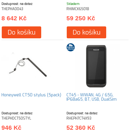
Dostupnost: na dotaz
Skladem
THEPHA0043
RHIMCK65018
8 642 Kč
59 250 Kč
Do košíku
Do košíku
Honeywell CT50 stylus (5pack)
CT45 - WWAN, 4G / 65G,
IP68a65, BT, USB, DualSim
Dostupnost: na dotaz
Dostupnost: na dotaz
THEPHDCT50STYL
RHEPH7CT4X93
946 Kč
52 360 Kč