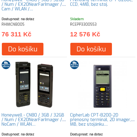
/ Num / EX20NearFarImager /
CCD, 4MB, bez stoj.
Cam / WLAN /…
Dostupnost: na dotaz
Skladem
RHIMCN8005
RCEPP3300553
76 311 Kč
12 576 Kč
Do košíku
Do košíku
Honeywell - CN80 / 3GB / 32GB
CipherLab CPT-8200-2D
/ Num / EX20NearFarImager /
přenosný terminál, 2D imager, 8
NoCam / WLAN…
MB, bez stojánku…
Dostupnost: na dotaz
Dostupnost: na dotaz