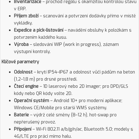
Inventarizace
– prochod regálu s okamžitou kontrolou stavu
v ERP.
Příjem zboží
– scanování a potvrzení dodávky přímo v místě
vykládky.
Expedice a pick-listování
– navádění obsluhy k položkám s
potvrzením každého kusu.
Výroba
– sledování WIP (work in progress), záznam
výstupní kontroly.
Klíčové parametry
Odolnost
– krytí IP54–IP67 a odolnost vůči pádům na beton
(1,2–1,8 m) pro drsné prostředí.
Čtecí engine
– 1D laserový nebo 2D imager; pro DPD/GLS
kódy nebo QR kódy volte 2D.
Operační systém
– Android 10+ pro moderní aplikace;
Windows CE/Mobile pro starší WMS systémy.
Baterie
– výdrž celé směny (8–12 h), hot-swap pro
nepřerušený provoz.
Připojení
– Wi-Fi 802.11 a/b/g/n/ac, Bluetooth 5.0; modely s
4G/LTE pro práci mimo halu.