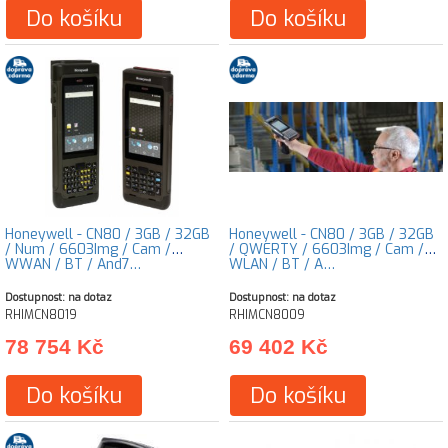
Do košíku
Do košíku
Honeywell - CN80 / 3GB / 32GB
Honeywell - CN80 / 3GB / 32GB
/ Num / 6603Img / Cam /
/ QWERTY / 6603Img / Cam /
WWAN / BT / And7…
WLAN / BT / A…
Dostupnost: na dotaz
Dostupnost: na dotaz
RHIMCN8019
RHIMCN8009
78 754 Kč
69 402 Kč
Do košíku
Do košíku