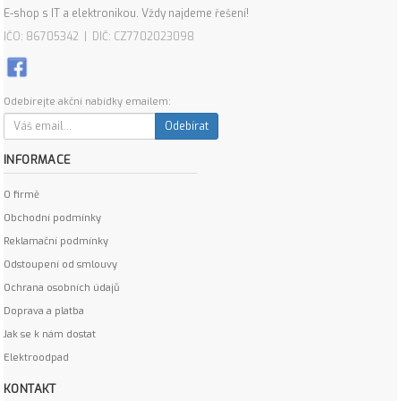
E-shop s IT a elektronikou. Vždy najdeme řešení!
IČO: 86705342 | DIČ: CZ7702023098
Odebírejte akční nabídky emailem:
Odebírat
INFORMACE
O firmě
Obchodní podmínky
Reklamační podmínky
Odstoupení od smlouvy
Ochrana osobních údajů
Doprava a platba
Jak se k nám dostat
Elektroodpad
KONTAKT