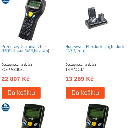
Přenosný terminál CPT-
Honeywell Flexdock single dock
8300L,laser,6MB,bez stoj.
CN70, zdroj
Dostupnost: na dotaz
Dostupnost: na dotaz
RCEPP330062
THIMACC07
22 807 Kč
13 289 Kč
Do košíku
Do košíku