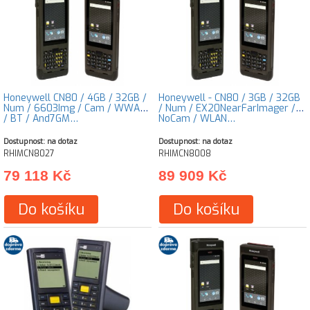
Honeywell CN80 / 4GB / 32GB /
Honeywell - CN80 / 3GB / 32GB
Num / 6603Img / Cam / WWAN
/ Num / EX20NearFarImager /
/ BT / And7GM…
NoCam / WLAN…
Dostupnost: na dotaz
Dostupnost: na dotaz
RHIMCN8027
RHIMCN8008
79 118 Kč
89 909 Kč
Do košíku
Do košíku