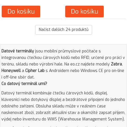
Do košíku
Do košíku
Načíst dalších
24
produktů
Datové terminály
jsou mobilní průmyslové počítače s
integrovanou čtečkou čárových kódů nebo RFID, určené pro práci v
terénu, skladu nebo výrobní hale. Na eo.cz najdete modely
Zebra
,
Honeywell
a
Cipher Lab
s Androidem nebo Windows CE pro on-line
i off-line sběr dat.
Co datový terminál umí?
Datový terminál kombinuje čtečku čárových kódů, displej,
klávesnici nebo dotykový displej a bezdrátové připojení do jednoho
odolného zařízení. Obsluha skladu může v reálném čase
naskenovat zboží, zobrazit aktuální stav a okamžitě zapsat příjem,
výdej nebo inventuru do WMS (Warehouse Management System).