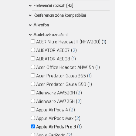
Frekvenční rozsah [Hz]
Konferenční zóna kompatibilní
Mikrofon
Modelové označení
ACER Nitro Headset II (NHW200) (
1
)
ALIGATOR AE007 (
2
)
ALIGATOR AE008 (
1
)
Acer Office Headset AHW154 (
1
)
Acer Predator Galea 365 (
1
)
Acer Predator Galea 550 (
1
)
Alienware AW520H (
2
)
Alienware AW725H (
2
)
Apple AirPods 4 (
2
)
Apple AirPods Max (
2
)
Apple AirPods Pro 3 (
1
)
Apple EarPods (
2
)