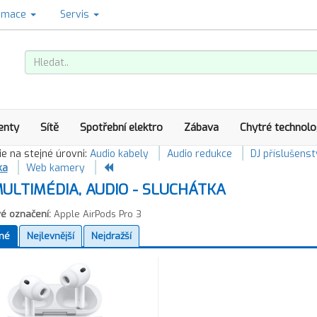
amace
Servis
enty
Sítě
Spotřební elektro
Zábava
Chytré technolo
e na stejné úrovni:
Audio kabely
Audio redukce
DJ příslušenst
ka
Web kamery
ULTIMÉDIA, AUDIO - SLUCHÁTKA
é označení:
Apple AirPods Pro 3
né
Nejlevnější
Nejdražší