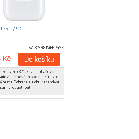
AirPods Pro 3 / SK
SA1319981MFHP4SK
4 Kč
Do košíku
rPods Pro 3 * aktivní potlačování
snímání tepové frekvence * funkce
 test a Ochrana sluchu * adaptivní
režim propustnosti