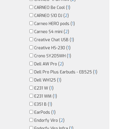
CARNEO Be Cool (
1
)
CARNEO S10 DJ (
2
)
Carneo HERO pods (
1
)
Carneo S4 mini (
2
)
Creative Chat USB (
1
)
Creative HS-230 (
1
)
Crono SY205WH (
1
)
Dell AW Pro (
2
)
Dell Pro Plus Earbuds - EB525 (
1
)
Dell WH125 (
1
)
E231 W (
1
)
E231 WM (
1
)
E351 B (
1
)
EarPods (
1
)
Endorfy Viro (
2
)
Endorfy Viro Infra (
1
)