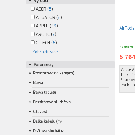
Výrobci
ACER (
5
)
ALIGATOR (
8
)
APPLE (
39
)
ARCTIC (
7
)
C-TECH (
6
)
Skladem
Zobrazit více ..
5 76
Parametry
Apple Ai
Prostorový zvuk (repro)
hluku * 
Sluchový
Barva
zvuk a 
Barva tabletu
Bezdrátové sluchátka
Citlivost
Délka kabelu (m)
Drátová sluchátka