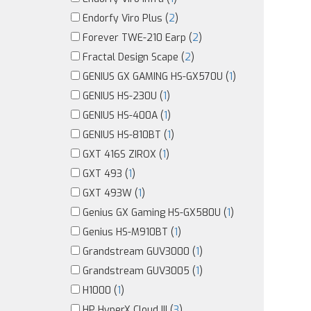
Endorfy Viro Plus (
2
)
Forever TWE-210 Earp (
2
)
Fractal Design Scape (
2
)
GENIUS GX GAMING HS-GX570U (
1
)
GENIUS HS-230U (
1
)
GENIUS HS-400A (
1
)
GENIUS HS-810BT (
1
)
GXT 416S ZIROX (
1
)
GXT 493 (
1
)
GXT 493W (
1
)
Genius GX Gaming HS-GX580U (
1
)
Genius HS-M910BT (
1
)
Grandstream GUV3000 (
1
)
Grandstream GUV3005 (
1
)
H1000 (
1
)
HP HyperX Cloud III (
3
)