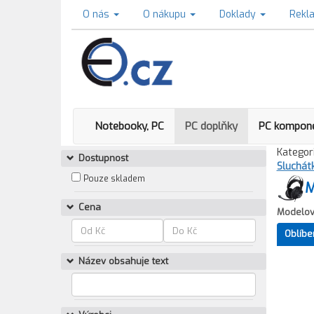
O nás
O nákupu
Doklady
Rekl
Notebooky, PC
PC doplňky
PC kompon
Kategori
Dostupnost
Sluchát
Pouze skladem
M
Cena
Modelov
Oblíbe
Název obsahuje text