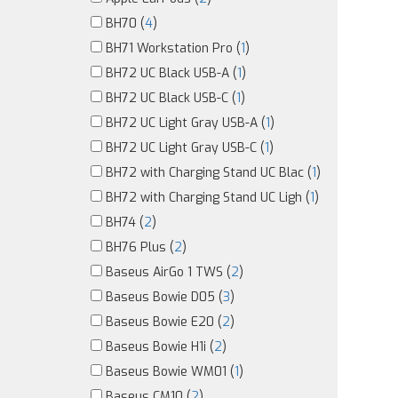
BH70 (
4
)
BH71 Workstation Pro (
1
)
BH72 UC Black USB-A (
1
)
BH72 UC Black USB-C (
1
)
BH72 UC Light Gray USB-A (
1
)
BH72 UC Light Gray USB-C (
1
)
BH72 with Charging Stand UC Blac (
1
)
BH72 with Charging Stand UC Ligh (
1
)
BH74 (
2
)
BH76 Plus (
2
)
Baseus AirGo 1 TWS (
2
)
Baseus Bowie D05 (
3
)
Baseus Bowie E20 (
2
)
Baseus Bowie H1i (
2
)
Baseus Bowie WM01 (
1
)
Baseus CM10 (
2
)