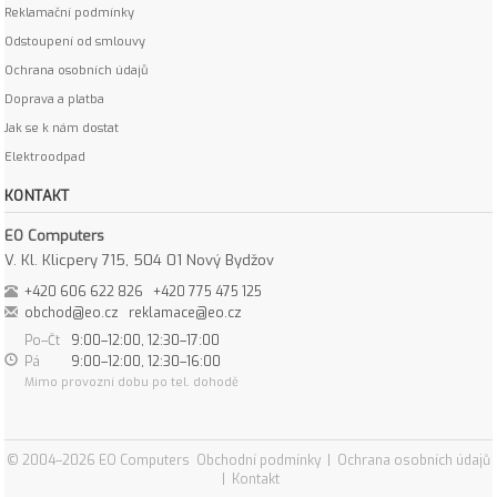
Reklamační podmínky
Odstoupení od smlouvy
Ochrana osobních údajů
Doprava a platba
Jak se k nám dostat
Elektroodpad
KONTAKT
EO Computers
V. Kl. Klicpery 715, 504 01 Nový Bydžov
+420 606 622 826
+420 775 475 125
obchod@eo.cz
reklamace@eo.cz
Po–Čt
9:00–12:00, 12:30–17:00
Pá
9:00–12:00, 12:30–16:00
Mimo provozní dobu po tel. dohodě
© 2004–2026 EO Computers
Obchodní podmínky
|
Ochrana osobních údajů
|
Kontakt