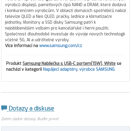
výrobců displejů, paměťových čipů NAND a DRAM, které dodává
i konkurenčním výrobcům. V oblasti domácích spotřebičů nabízí
televize QLED a Neo QLED, pračky, lednice a klimatizační
jednotky. Monitory a SSD disky Samsung patří k
nejoblíbenějším volbám pro kancelářské i herní použití.
Společnost dlouhodobě investuje do vývoje nových technologií
včetně 5G, AI a udržitelné výroby.
Více informací na
www.samsung.com/cz
Produkt
Samsung Nabíječka s USB-C portem(15W), White
se
nachází v kategorii
Napájecí adaptéry
,
výrobce SAMSUNG
Dotazy a diskuse
Zatím žádné dotazy. Buďte první!