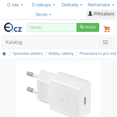
O nás
O nákupu
Doklady
Reklamace
Přihlášení
Servis
Hledat
Katalog
Spotřební elektro
Mobily, tablety
Příslušenství pro mob