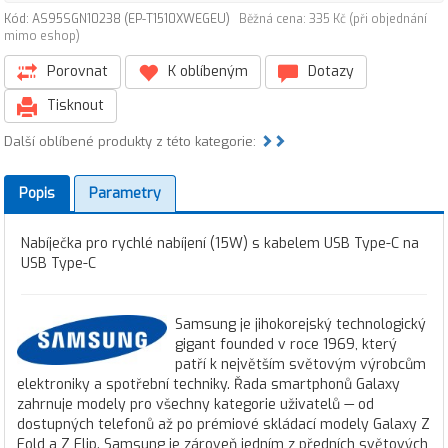
Kód: AS95SGN10238 (EP-T1510XWEGEU)
Běžná cena: 335 Kč (při objednání
mimo eshop)
Porovnat
K oblíbeným
Dotazy
Tisknout
Další oblíbené produkty z této kategorie:
Popis
Parametry
Nabíječka pro rychlé nabíjení (15W) s kabelem USB Type-C na
USB Type-C
Samsung je jihokorejský technologický
gigant founded v roce 1969, který
patří k největším světovým výrobcům
elektroniky a spotřební techniky. Řada smartphonů Galaxy
zahrnuje modely pro všechny kategorie uživatelů — od
dostupných telefonů až po prémiové skládací modely Galaxy Z
Fold a Z Flip. Samsung je zároveň jedním z předních světových