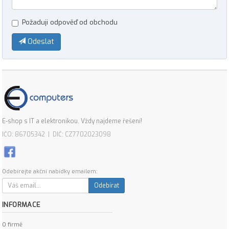
Požaduji odpověď od obchodu
Odeslat
E-shop s IT a elektronikou. Vždy najdeme řešení!
IČO: 86705342 | DIČ: CZ7702023098
Odebírejte akční nabídky emailem:
Odebírat
INFORMACE
O firmě