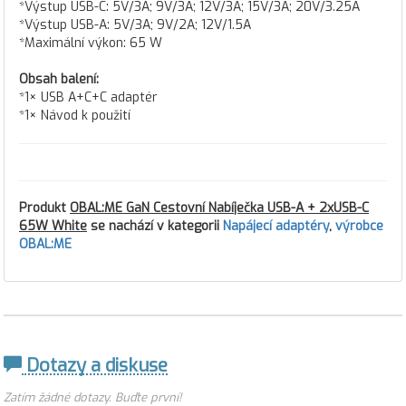
*Výstup USB-C: 5V/3A; 9V/3A; 12V/3A; 15V/3A; 20V/3.25A
*Výstup USB-A: 5V/3A; 9V/2A; 12V/1.5A
*Maximální výkon: 65 W
Obsah balení:
*1× USB A+C+C adaptér
*1× Návod k použití
Produkt
OBAL:ME GaN Cestovní Nabíječka USB-A + 2xUSB-C
65W White
se nachází v kategorii
Napájecí adaptéry
,
výrobce
OBAL:ME
Dotazy a diskuse
Zatím žádné dotazy. Buďte první!