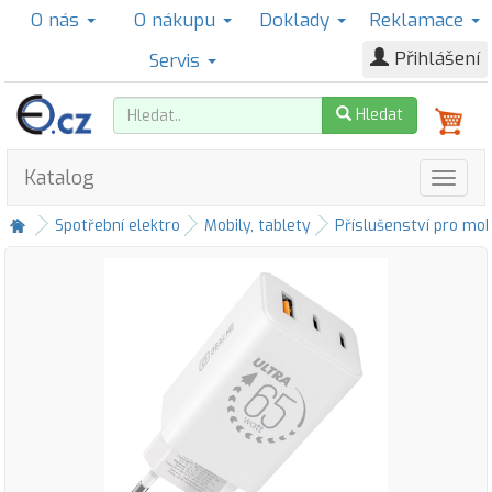
O nás
O nákupu
Doklady
Reklamace
Přihlášení
Servis
Hledat
Katalog
Spotřební elektro
Mobily, tablety
Příslušenství pro mob