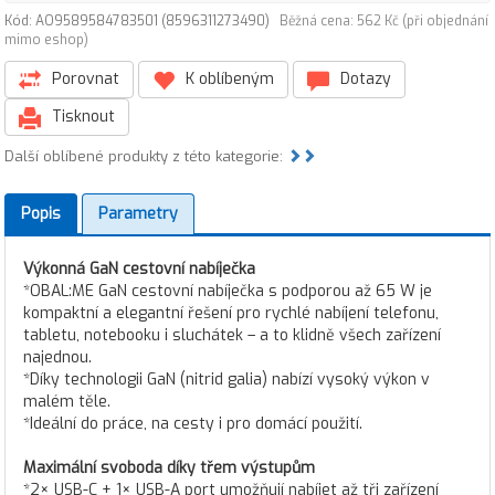
Kód: AO9589584783501 (8596311273490)
Běžná cena: 562 Kč (při objednání
mimo eshop)
Porovnat
K oblíbeným
Dotazy
Tisknout
Další oblíbené produkty z této kategorie:
Popis
Parametry
Výkonná GaN cestovní nabíječka
*OBAL:ME GaN cestovní nabíječka s podporou až 65 W je
kompaktní a elegantní řešení pro rychlé nabíjení telefonu,
tabletu, notebooku i sluchátek – a to klidně všech zařízení
najednou.
*Díky technologii GaN (nitrid galia) nabízí vysoký výkon v
malém těle.
*Ideální do práce, na cesty i pro domácí použití.
Maximální svoboda díky třem výstupům
*2× USB-C + 1× USB-A port umožňují nabíjet až tři zařízení