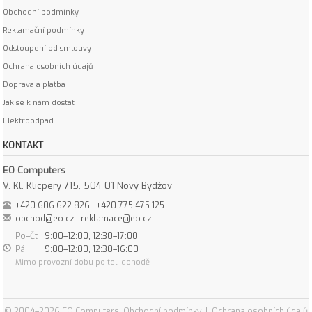
Obchodní podmínky
Reklamační podmínky
Odstoupení od smlouvy
Ochrana osobních údajů
Doprava a platba
Jak se k nám dostat
Elektroodpad
KONTAKT
EO Computers
V. Kl. Klicpery 715, 504 01 Nový Bydžov
+420 606 622 826
+420 775 475 125
obchod@eo.cz
reklamace@eo.cz
Po–Čt
9:00–12:00, 12:30–17:00
Pá
9:00–12:00, 12:30–16:00
Mimo provozní dobu po tel. dohodě
© 2004–2026 EO Computers
Obchodní podmínky
|
Ochrana osobních údajů