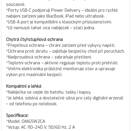
současně.
*Porty USB-C podporují Power Delivery – ideální pro rychlé
nabíjení zařízení jako MacBook, iPad nebo ultrabook.
*USB-A port je kompatibilní s klasickým příslušenstvím.
*Už nemusíš tahat více nabíječek – stačí jedna.
Chytrá čtyřstupňová ochrana
*Přepěťová ochrana – chrání zařízení před výkyvy napětí.
*Ochrana proti zkratu – zajišťuje bezpečný chod při poruchách.
*Nadproudová ochrana – zabraňuje přetížení.
*Teplotní ochrana – aktivně reguluje teplotu proti přehřátí.
*Vnitřní elektronika průběžně monitoruje stav a upravuje
výkon pro maximální bezpečí.
Kompaktní a lehká
*Nabíječka se vejde do batohu, tašky i kapsy.
*Je lehká, odolná a dostatečně silná pro celý digitální arzenál
– od telefonu po notebook.
Specifikace:
*Model: OM65W2CA
*Vstup: AC 110–240 V, 50/60 Hz, 2 A