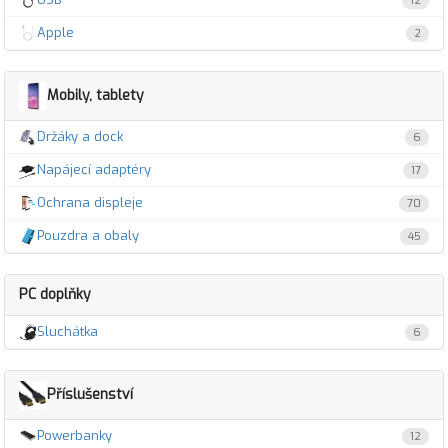
12
Apple
2
Mobily, tablety
Držáky a dock
6
Napájecí adaptéry
17
Ochrana displeje
70
Pouzdra a obaly
45
PC doplňky
Sluchátka
6
Příslušenství
Powerbanky
12