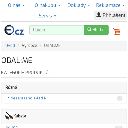
O nás
O nákupu
Doklady
Reklamace
Přihlášení
Servis
Hledat
Úvod
Výrobce
OBAL:ME
OBAL:ME
KATEGORIE PRODUKTŮ
Různé
Nezařazeno sklad N
1
Kabely
USB