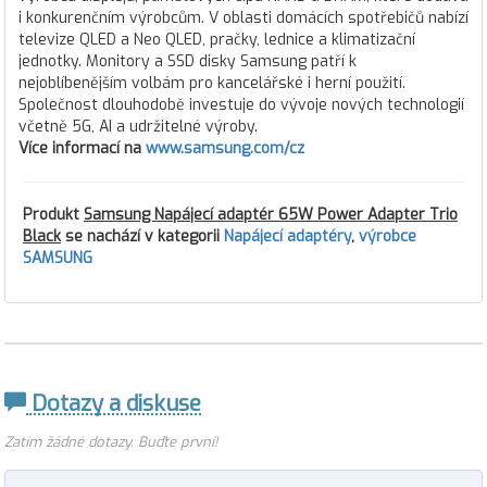
i konkurenčním výrobcům. V oblasti domácích spotřebičů nabízí
televize QLED a Neo QLED, pračky, lednice a klimatizační
jednotky. Monitory a SSD disky Samsung patří k
nejoblíbenějším volbám pro kancelářské i herní použití.
Společnost dlouhodobě investuje do vývoje nových technologií
včetně 5G, AI a udržitelné výroby.
Více informací na
www.samsung.com/cz
Produkt
Samsung Napájecí adaptér 65W Power Adapter Trio
Black
se nachází v kategorii
Napájecí adaptéry
,
výrobce
SAMSUNG
Dotazy a diskuse
Zatím žádné dotazy. Buďte první!