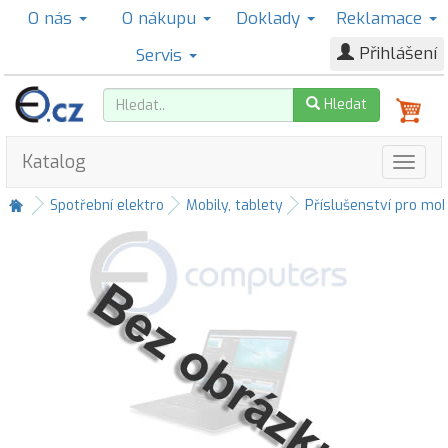
O nás
O nákupu
Doklady
Reklamace
Přihlášení
Servis
Hledat
Katalog
Spotřební elektro
Mobily, tablety
Příslušenství pro mob