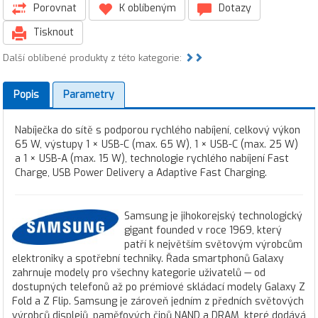
Porovnat
K oblíbeným
Dotazy
Tisknout
Další oblíbené produkty z této kategorie:
Popis
Parametry
Nabíječka do sítě s podporou rychlého nabíjení, celkový výkon
65 W, výstupy 1 × USB-C (max. 65 W), 1 × USB-C (max. 25 W)
a 1 × USB-A (max. 15 W), technologie rychlého nabíjení Fast
Charge, USB Power Delivery a Adaptive Fast Charging.
Samsung je jihokorejský technologický
gigant founded v roce 1969, který
patří k největším světovým výrobcům
elektroniky a spotřební techniky. Řada smartphonů Galaxy
zahrnuje modely pro všechny kategorie uživatelů — od
dostupných telefonů až po prémiové skládací modely Galaxy Z
Fold a Z Flip. Samsung je zároveň jedním z předních světových
výrobců displejů, paměťových čipů NAND a DRAM, které dodává