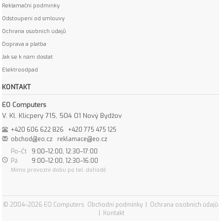
Reklamační podmínky
Odstoupení od smlouvy
Ochrana osobních údajů
Doprava a platba
Jak se k nám dostat
Elektroodpad
KONTAKT
EO Computers
V. Kl. Klicpery 715, 504 01 Nový Bydžov
+420 606 622 826
+420 775 475 125
obchod@eo.cz
reklamace@eo.cz
Po–Čt
9:00–12:00, 12:30–17:00
Pá
9:00–12:00, 12:30–16:00
Mimo provozní dobu po tel. dohodě
© 2004–2026 EO Computers
Obchodní podmínky
|
Ochrana osobních údajů
|
Kontakt