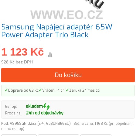
Samsung Napájecí adaptér 65W
Power Adapter Trio Black
1 123 Kč
928 Kč bez DPH
Do košíku
✓
✓
✓
Doprava od 63 Kč
Vrácení 14 dní
Záruka 24 měsíců
skladem
Eshop:
24h od objednávky
Prodejna:
Kód: AS95SGN10232 (EP-T6530NBEGEU)
Běžná cena: 1 168 Kč (při objednání
mimo eshop)