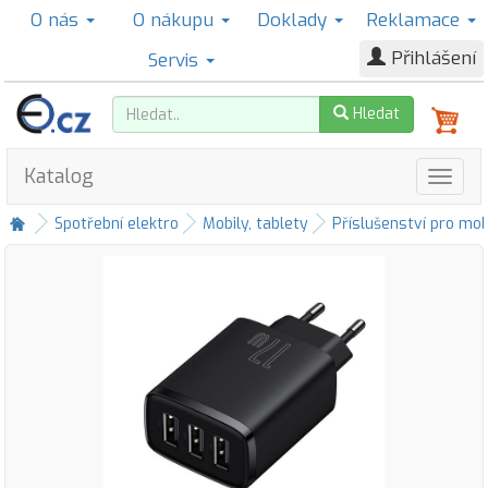
O nás
O nákupu
Doklady
Reklamace
Přihlášení
Servis
Hledat
Katalog
Spotřební elektro
Mobily, tablety
Příslušenství pro mob