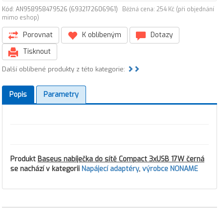
Kód: AN958958479526 (6932172606961)
Běžná cena: 254 Kč (při objednání
mimo eshop)
Porovnat
K oblíbeným
Dotazy
Tisknout
Další oblíbené produkty z této kategorie:
Popis
Parametry
Produkt
Baseus nabíječka do sítě Compact 3xUSB 17W černá
se nachází v kategorii
Napájecí adaptéry
,
výrobce NONAME