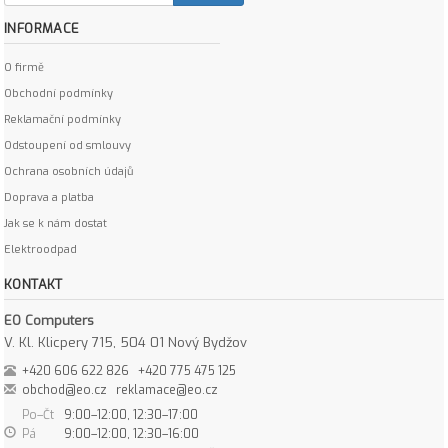
INFORMACE
O firmě
Obchodní podmínky
Reklamační podmínky
Odstoupení od smlouvy
Ochrana osobních údajů
Doprava a platba
Jak se k nám dostat
Elektroodpad
KONTAKT
EO Computers
V. Kl. Klicpery 715, 504 01 Nový Bydžov
+420 606 622 826
+420 775 475 125
obchod@eo.cz
reklamace@eo.cz
Po–Čt
9:00–12:00, 12:30–17:00
Pá
9:00–12:00, 12:30–16:00