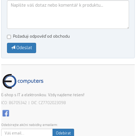
Požaduji odpověď od obchodu
Odeslat
E-shop s IT a elektronikou. Vždy najdeme řešení!
IČO: 86705342 | DIČ: CZ7702023098
Odebírejte akční nabídky emailem:
Odebírat