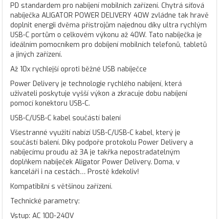
PD standardem pro nabíjení mobilních zařízení. Chytrá síťová
nabíječka ALIGATOR POWER DELIVERY 40W zvládne tak hravě
doplnit energii dvěma přístrojům najednou díky ultra rychlým
USB-C portům o celkovém výkonu až 40W. Tato nabíječka je
ideálním pomocníkem pro dobíjení mobilních telefonů, tabletů
a jiných zařízení.
Až 10x rychlejší oproti běžné USB nabíječce
Power Delivery je technologie rychlého nabíjení, která
uživateli poskytuje vyšší výkon a zkracuje dobu nabíjení
pomocí konektoru USB-C.
USB-C/USB-C kabel součástí balení
Všestranné využití nabízí USB-C/USB-C kabel, který je
součástí balení. Díky podpoře protokolu Power Delivery a
nabíjecímu proudu až 3A je takřka nepostradatelným
doplňkem nabíječek Aligator Power Delivery. Doma, v
kanceláři i na cestách… Prostě kdekoliv!
Kompatibilní s většinou zařízení.
Technické parametry:
Vstup: AC 100-240V