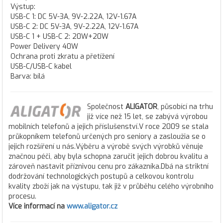
Výstup:
USB-C 1: DC 5V-3A, 9V-2.22A, 12V-1.67A
USB-C 2: DC 5V-3A, 9V-2.22A, 12V-1.67A
USB-C 1 + USB-C 2: 20W+20W
Power Delivery 40W
Ochrana proti zkratu a přetížení
USB-C/USB-C kabel
Barva: bílá
Společnost
ALIGATOR
, působící na trhu
již více než 15 let, se zabývá výrobou
mobilních telefonů a jejich příslušenství.V roce 2009 se stala
průkopníkem telefonů určených pro seniory a zasloužia se o
jejich rozšíření u nás.Výběru a výrobě svých výrobků věnuje
značnou péči, aby byla schopna zaručit jejich dobrou kvalitu a
zároveň nastavit příznivou cenu pro zákazníka.Dbá na striktní
dodržování technologických postupů a celkovou kontrolu
kvality zboží jak na výstupu, tak již v průběhu celého výrobního
procesu.
Více informací na
www.aligator.cz