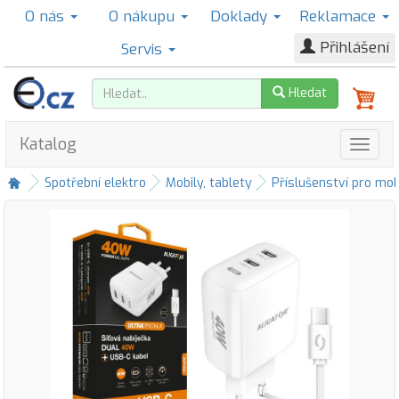
O nás
O nákupu
Doklady
Reklamace
Přihlášení
Servis
Hledat
Katalog
Spotřební elektro
Mobily, tablety
Příslušenství pro mob