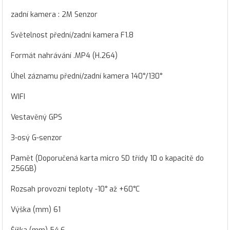
zadní kamera : 2M Senzor
Světelnost přední/zadní kamera F1.8
Formát nahrávání .MP4 (H.264)
Úhel záznamu přední/zadní kamera 140°/130°
WIFI
Vestavěný GPS
3-osý G-senzor
Pamět (Doporučená karta micro SD třídy 10 o kapacitě do
256GB)
Rozsah provozní teploty -10° až +60°C
Výška (mm) 61