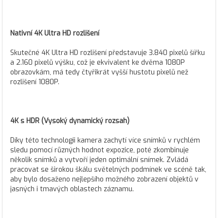
Nativní 4K Ultra HD rozlišení
Skutečné 4K Ultra HD rozlišení představuje 3.840 pixelů šířku
a 2.160 pixelů výšku, což je ekvivalent ke dvěma 1080P
obrazovkám, má tedy čtyřikrát vyšší hustotu pixelů než
rozlišení 1080P.
4K s HDR (Vysoký dynamický rozsah)
Díky této technologii kamera zachytí více snímků v rychlém
sledu pomocí různých hodnot expozice, poté zkombinuje
několik snímků a vytvoří jeden optimální snímek. Zvládá
pracovat se širokou škálu světelných podmínek ve scéně tak,
aby bylo dosaženo nejlepšího možného zobrazení objektů v
jasných i tmavých oblastech záznamu.