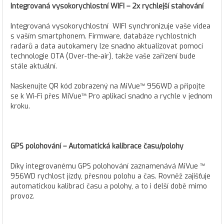
Integrovaná vysokorychlostní WIFI – 2x rychlejší stahování
Integrovaná vysokorychlostní WIFI synchronizuje vaše videa
s vaším smartphonem. Firmware, databáze rychlostních
radarů a data autokamery lze snadno aktualizovat pomocí
technologie OTA (Over-the-air), takže vaše zařízení bude
stále aktuální.
Naskenujte QR kód zobrazený na MiVue™ 956WD a připojte
se k Wi-Fi přes MiVue™ Pro aplikaci snadno a rychle v jednom
kroku.
GPS polohování – Automatická kalibrace času/polohy
Díky integrovanému GPS polohování zaznamenává MiVue ™
956WD rychlost jízdy, přesnou polohu a čas. Rovněž zajišťuje
automatickou kalibraci času a polohy, a to i delší době mimo
provoz.