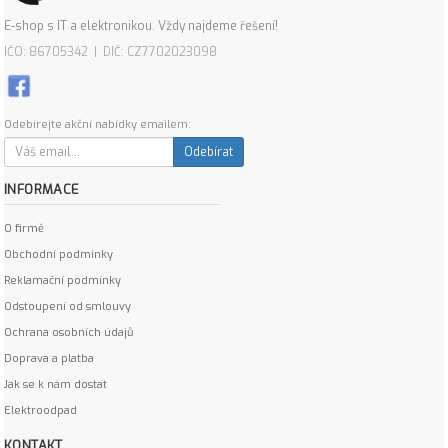
E-shop s IT a elektronikou. Vždy najdeme řešení!
IČO: 86705342 | DIČ: CZ7702023098
Odebírejte akční nabídky emailem:
Odebírat
INFORMACE
O firmě
Obchodní podmínky
Reklamační podmínky
Odstoupení od smlouvy
Ochrana osobních údajů
Doprava a platba
Jak se k nám dostat
Elektroodpad
KONTAKT