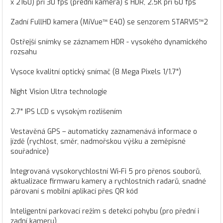
x 2160) při 30 fps (přední kamera) s HDR, 2.5K při 60 fps
Zadní FullHD kamera (MiVue™ E40) se senzorem STARVIS™2
Ostřejší snímky se záznamem HDR - vysokého dynamického
rozsahu
Vysoce kvalitní optický snímač (8 Mega Pixels 1/1.7")
Night Vision Ultra technologie
2.7" IPS LCD s vysokým rozlišením
Vestavěná GPS – automaticky zaznamenává informace o
jízdě (rychlost, směr, nadmořskou výšku a zeměpisné
souřadnice)
Integrovaná vysokorychlostní Wi-Fi 5 pro přenos souborů,
aktualizace firmwaru kamery a rychlostních radarů, snadné
párovaní s mobilní aplikací přes QR kód
Inteligentní parkovací režim s detekcí pohybu (pro přední i
zadní kameru)