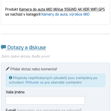
Produkt
Kamera do auta MIO MiVue 956WD 4K HDR WIFI GPS
se nachází v kategorii
Kamery do auta
,
výrobce MIO
Dotazy a diskuse
Zatím žádné dotazy. Buďte první!
Přidat dotaz nebo komentář
Příspěvky nepřihlášených uživatelů jsou zveřejněny po
schválení.
Přihlaste se
pro okamžité zveřejnění.
Vaše jméno
E-mail
(nepovinný, pro upozornění na odpověď)