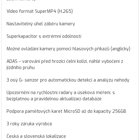
Video formát SuperMP4 (H.265)
Nastavitelný úhel záběru kamery
Superkapacitor s extrémní odolností
Možné ovládání kamery pomoci hlasových příkazů (anglicky)
ADAS – varování před hrozící čelní kolizí, náhlé vybočení z
jízdního pruhu
3 osý G- senzor pro automatickou detekci a analýzu nehody
Upozornění na rychlostní radary a úseková měření, s
bezplatnou a pravidelnou aktualizací databáze
Podpora paměťových karet MicroSD až do kapacity 256GB
3 roky záruka výrobce
Česká a slovenská lokalizace