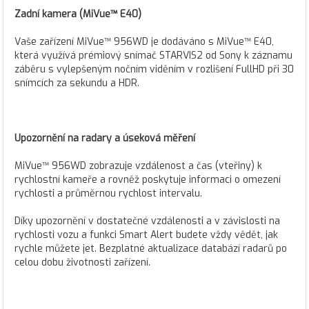
Zadní kamera (MiVue™ E40)
Vaše zařízení MiVue™ 956WD je dodáváno s MiVue™ E40,
která využívá prémiový snímač STARVIS2 od Sony k záznamu
záběru s vylepšeným nočním viděním v rozlišení FullHD při 30
snímcích za sekundu a HDR.
Upozornění na radary a úseková měření
MiVue™ 956WD zobrazuje vzdálenost a čas (vteřiny) k
rychlostní kameře a rovněž poskytuje informaci o omezení
rychlosti a průměrnou rychlost intervalu.
Díky upozornění v dostatečné vzdálenosti a v závislosti na
rychlosti vozu a funkci Smart Alert budete vždy vědět, jak
rychle můžete jet. Bezplatné aktualizace databází radarů po
celou dobu životnosti zařízení.