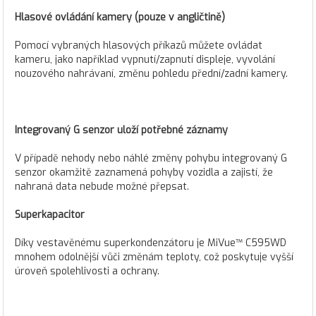
Hlasové ovládání kamery (pouze v angličtině)
Pomocí vybraných hlasových příkazů můžete ovládat
kameru, jako například vypnutí/zapnutí displeje, vyvolání
nouzového nahrávaní, změnu pohledu přední/zadní kamery.
Integrovaný G senzor uloží potřebné záznamy
V případě nehody nebo náhlé změny pohybu integrovaný G
senzor okamžitě zaznamená pohyby vozidla a zajistí, že
nahraná data nebude možné přepsat.
Superkapacitor
Díky vestavěnému superkondenzátoru je MiVue™ C595WD
mnohem odolnější vůči změnám teploty, což poskytuje vyšší
úroveň spolehlivosti a ochrany.