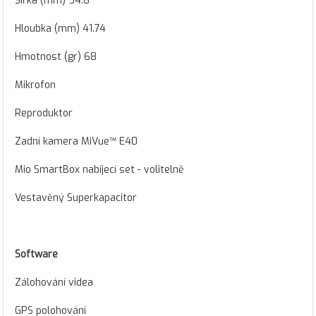
Šířka (mm) 54.6
Hloubka (mm) 41.74
Hmotnost (gr) 68
Mikrofon
Reproduktor
Zadní kamera MiVue™ E40
Mio SmartBox nabíjecí set - volitelně
Vestavěný Superkapacitor
Software
Zálohování videa
GPS polohování