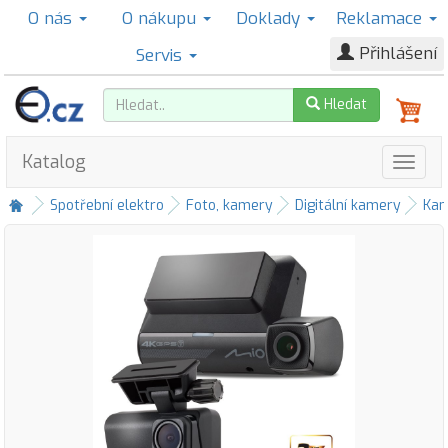
O nás
O nákupu
Doklady
Reklamace
Přihlášení
Servis
Hledat
Katalog
Spotřební elektro
Foto, kamery
Digitální kamery
Kam