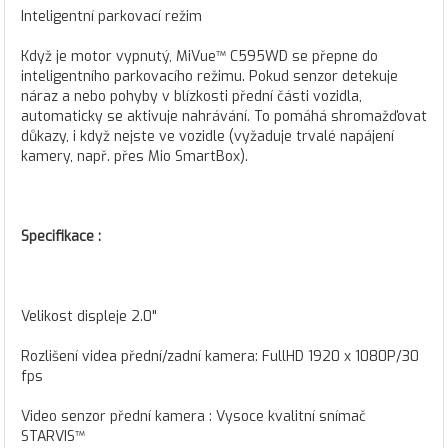
Inteligentní parkovací režim
Když je motor vypnutý, MiVue™ C595WD se přepne do
inteligentního parkovacího režimu. Pokud senzor detekuje
náraz a nebo pohyby v blízkosti přední části vozidla,
automaticky se aktivuje nahrávání. To pomáhá shromažďovat
důkazy, i když nejste ve vozidle (vyžaduje trvalé napájení
kamery, např. přes Mio SmartBox).
Specifikace :
Velikost displeje 2.0"
Rozlišení videa přední/zadní kamera: FullHD 1920 x 1080P/30
fps
Video senzor přední kamera : Vysoce kvalitní snímač
STARVIS™