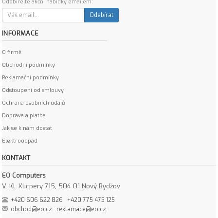
Odebírejte akční nabídky emailem:
Odebírat
INFORMACE
O firmě
Obchodní podmínky
Reklamační podmínky
Odstoupení od smlouvy
Ochrana osobních údajů
Doprava a platba
Jak se k nám dostat
Elektroodpad
KONTAKT
EO Computers
V. Kl. Klicpery 715, 504 01 Nový Bydžov
+420 606 622 826
+420 775 475 125
obchod@eo.cz
reklamace@eo.cz