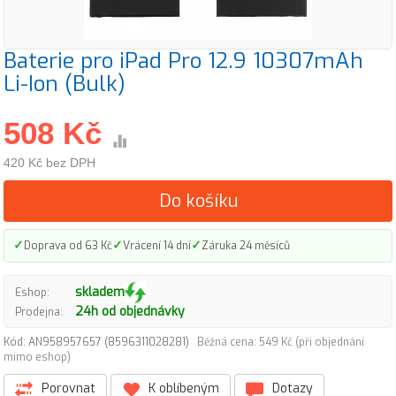
Baterie pro iPad Pro 12.9 10307mAh
Li-Ion (Bulk)
508 Kč
420 Kč bez DPH
Do košíku
✓
✓
✓
Doprava od 63 Kč
Vrácení 14 dní
Záruka 24 měsíců
skladem
Eshop:
24h od objednávky
Prodejna:
Kód: AN958957657 (8596311028281)
Běžná cena: 549 Kč (při objednání
mimo eshop)
Porovnat
K oblíbeným
Dotazy