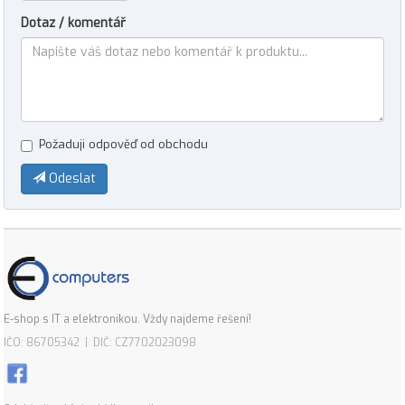
Dotaz / komentář
Požaduji odpověď od obchodu
Odeslat
E-shop s IT a elektronikou. Vždy najdeme řešení!
IČO: 86705342 | DIČ: CZ7702023098