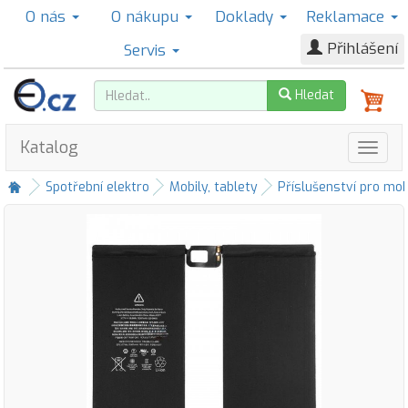
O nás
O nákupu
Doklady
Reklamace
Přihlášení
Servis
Hledat
Katalog
Spotřební elektro
Mobily, tablety
Příslušenství pro mob