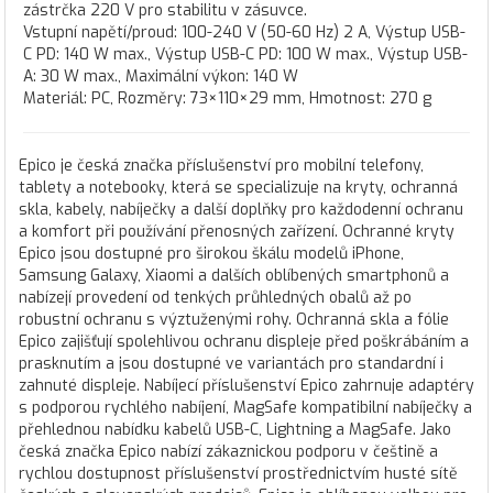
zástrčka 220 V pro stabilitu v zásuvce.
Vstupní napětí/proud: 100-240 V (50-60 Hz) 2 A, Výstup USB-
C PD: 140 W max., Výstup USB-C PD: 100 W max., Výstup USB-
A: 30 W max., Maximální výkon: 140 W
Materiál: PC, Rozměry: 73×110×29 mm, Hmotnost: 270 g
Epico je česká značka příslušenství pro mobilní telefony,
tablety a notebooky, která se specializuje na kryty, ochranná
skla, kabely, nabíječky a další doplňky pro každodenní ochranu
a komfort při používání přenosných zařízení. Ochranné kryty
Epico jsou dostupné pro širokou škálu modelů iPhone,
Samsung Galaxy, Xiaomi a dalších oblíbených smartphonů a
nabízejí provedení od tenkých průhledných obalů až po
robustní ochranu s výztuženými rohy. Ochranná skla a fólie
Epico zajišťují spolehlivou ochranu displeje před poškrábáním a
prasknutím a jsou dostupné ve variantách pro standardní i
zahnuté displeje. Nabíjecí příslušenství Epico zahrnuje adaptéry
s podporou rychlého nabíjení, MagSafe kompatibilní nabíječky a
přehlednou nabídku kabelů USB-C, Lightning a MagSafe. Jako
česká značka Epico nabízí zákaznickou podporu v češtině a
rychlou dostupnost příslušenství prostřednictvím husté sítě