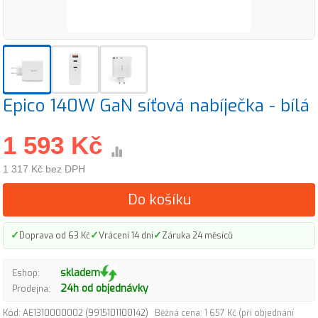
Epico 140W GaN síťová nabíječka - bílá
1 593 Kč
1 317 Kč bez DPH
Do košíku
✓
✓
✓
Doprava od 63 Kč
Vrácení 14 dní
Záruka 24 měsíců
skladem
Eshop:
24h od objednávky
Prodejna:
Kód: AE1310000002 (9915101100142)
Běžná cena: 1 657 Kč (při objednání