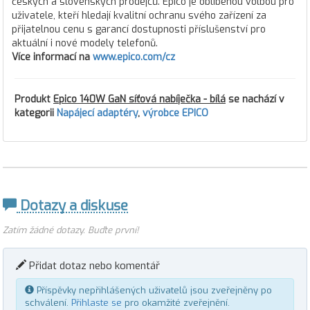
českých a slovenských prodejců. Epico je oblíbenou volbou pro
uživatele, kteří hledají kvalitní ochranu svého zařízení za
přijatelnou cenu s garancí dostupnosti příslušenství pro
aktuální i nové modely telefonů.
Více informací na
www.epico.com/cz
Produkt
Epico 140W GaN síťová nabíječka - bílá
se nachází v
kategorii
Napájecí adaptéry
,
výrobce EPICO
Dotazy a diskuse
Zatím žádné dotazy. Buďte první!
Přidat dotaz nebo komentář
Příspěvky nepřihlášených uživatelů jsou zveřejněny po
schválení.
Přihlaste se
pro okamžité zveřejnění.