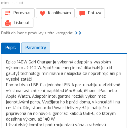
mimo eshop)
Porovnat
K oblíbeným
Dotazy
Tisknout
Další oblíbené produkty z této kategorie:
Popis
Parametry
Epico 140W GaN Charger je výkonný adaptér s vysokým
výkonem až 140 W. Spotřebu energie má díky GaN (nitrid
gallitý) technologii minimální a nabíječka se nepřehřeje ani při
vysoké zátěži.
Pomocí dvou USB-C a jednoho USB-A portu nabijete efektivně
všechna svá zařízení, například MacBook, iPhone, iPad nebo
Apple Watch. Adaptér inteligentně rozdělí výkon mezi
jednotlivými porty. Využijete ho k práci doma, v kanceláři i na
cestách. Díky standardu Power Delivery 3.1 je nabíječka
připravena na nejnovější generaci kabelů USB-C, se kterými
dosáhne výkonu až 140 W.
Uživatelský komfort podtrhuje nízká váha a středová