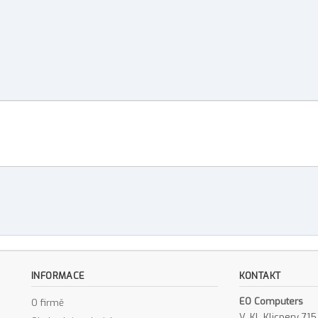
INFORMACE
KONTAKT
EO Computers
O firmě
V. Kl. Klicpery 7