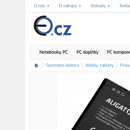
O nás
O nákupu
Doklady
Rekl
Notebooky, PC
PC doplňky
PC kompon
Spotřební elektro
Mobily, tablety
Přísl