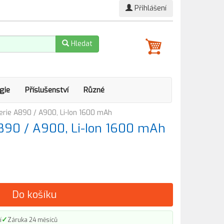
Přihlášení
Hledat
gie
Příslušenství
Různé
terie A890 / A900, Li-Ion 1600 mAh
A890 / A900, Li-Ion 1600 mAh
Do košíku
✓
í
Záruka 24 měsíců