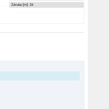
Záruka [m]:
24