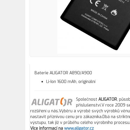
Baterie ALIGATOR A890/A900
Li-Ion 1600 mAh, originální
Společnost
ALIGATOR
, působ
příslušenství.V roce 2009 se
rozšíření u nás.Výběru a výrobě svých výrobků věnuj
nastavit příznivou cenu pro zákazníka.Dbá na striktn
výstupu, tak již v průběhu celého výrobního procesu
Více informací na
www.aligator.cz