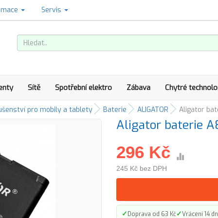
amace
Servis
enty
Sítě
Spotřební elektro
Zábava
Chytré technolo
ušenství pro mobily a tablety
Baterie
ALIGATOR
Aligator ba
Aligator baterie 
296 Kč
245 Kč bez DPH
✓
✓
Doprava od 63 Kč
Vrácení 14 dn